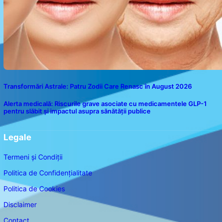
Transformări Astrale: Patru Zodii Care Renasc în August 2026
Alerta medicală: Riscurile grave asociate cu medicamentele GLP-1
pentru slăbit și impactul asupra sănătății publice
Legale
Termeni și Condiții
Politica de Confidențialitate
Politica de Cookies
Disclaimer
Contact