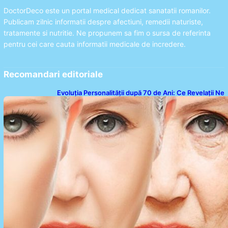
DoctorDeco este un portal medical dedicat sanatatii romanilor.
Publicam zilnic informatii despre afectiuni, remedii naturiste,
tratamente si nutritie. Ne propunem sa fim o sursa de referinta
pentru cei care cauta informatii medicale de incredere.
Recomandari editoriale
Evoluția Personalității după 70 de Ani: Ce Revelații Ne
Oferă Studiile Psihologice