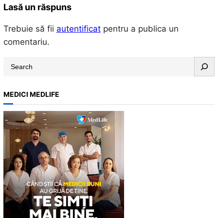
Lasă un răspuns
Trebuie să fii
autentificat
pentru a publica un
comentariu.
S
e
a
MEDICI MEDLIFE
r
c
h