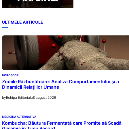
ULTIMELE ARTICOLE
HOROSCOP
Zodiile Răzbunătoare: Analiza Comportamentului și a
Dinamicii Relațiilor Umane
8 august 2026
by
Echipa Editoriala
MEDICINA ALTERNATIVA
Kombucha: Băutura Fermentată care Promite să Scadă
Glicemia în Timp Record