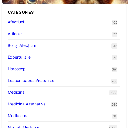
CATEGORIES
Afectiuni
102
Articole
22
Boli și Afecțiuni
346
Expertul zilei
139
Horoscop
501
Leacuri babesti/naturiste
266
Medicina
1.088
Medicina Alternativa
269
Mediu curat
11
Noutati Medicale