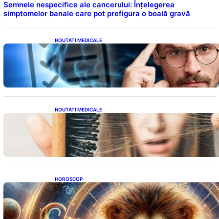
Semnele nespecifice ale cancerului: Înțelegerea
simptomelor banale care pot prefigura o boală gravă
NOUTATI MEDICALE
Inteligența dincolo de note: Semnele unui IQ
ridicat care nu țin de școală
NOUTATI MEDICALE
Semnele unei deficiențe de proteine:
Impactul asupra sănătății tale
HOROSCOP
Portalul Leului 8/8: Oportunități de
Abundență pentru Cinci Zodii în 2026