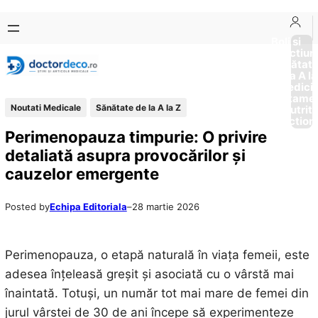
Sari
Skip
la
to
Boli si
Afectiun
conținut
content
Sănătat
de la A la
Medici
Tratame
Noutati Medicale
Sănătate de la A la Z
Nutriti
Diction
Perimenopauza timpurie: O privire
detaliată asupra provocărilor și
cauzelor emergente
Posted by
Echipa Editoriala
–
28 martie 2026
Perimenopauza, o etapă naturală în viața femeii, este
adesea înțeleasă greșit și asociată cu o vârstă mai
înaintată. Totuși, un număr tot mai mare de femei din
jurul vârstei de 30 de ani începe să experimenteze