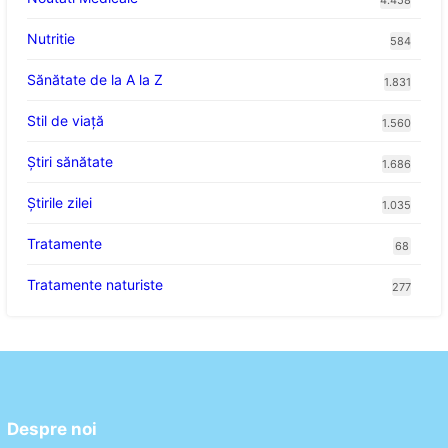
4.458
Nutritie
584
Sănătate de la A la Z
1.831
Stil de viaţă
1.560
Ştiri sănătate
1.686
Știrile zilei
1.035
Tratamente
68
Tratamente naturiste
277
Despre noi