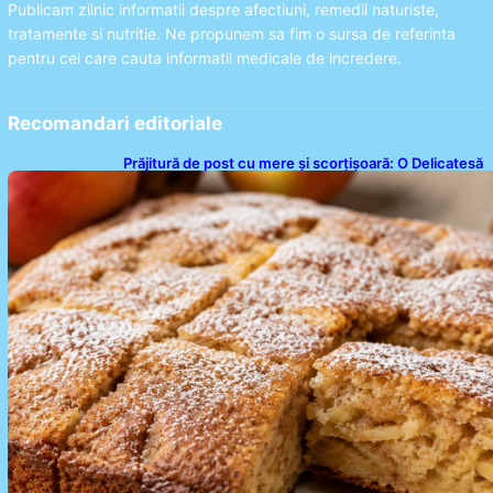
Publicam zilnic informatii despre afectiuni, remedii naturiste,
tratamente si nutritie. Ne propunem sa fim o sursa de referinta
pentru cei care cauta informatii medicale de incredere.
Recomandari editoriale
Prăjitură de post cu mere și scorțișoară: O Delicatesă
Dulce pentru Postul Adormirii Maicii Domnului