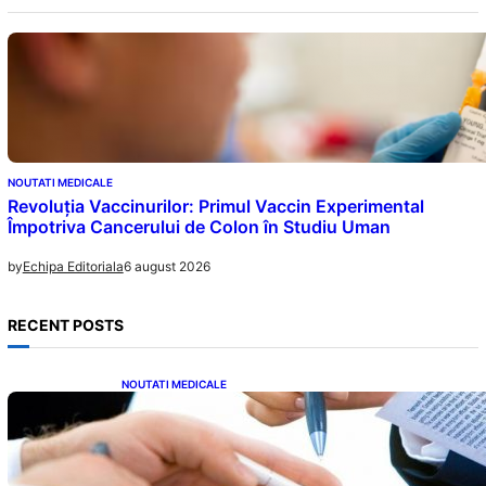
NOUTATI MEDICALE
Revoluția Vaccinurilor: Primul Vaccin Experimental
Împotriva Cancerului de Colon în Studiu Uman
6 august 2026
by
Echipa Editoriala
RECENT POSTS
NOUTATI MEDICALE
Acordul României cu Banca Mondială: O
Analiză Detaliată a Împrumutului și
Condițiilor Impuse