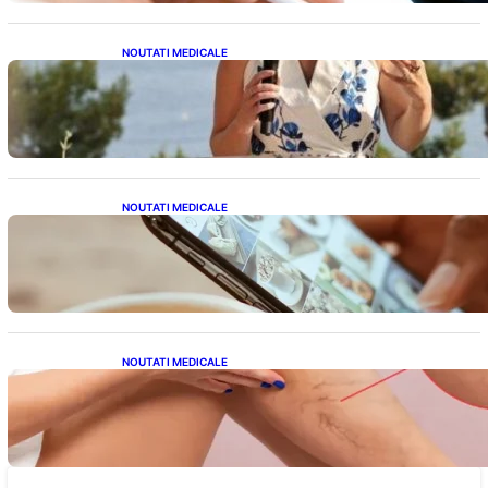
NOUTATI MEDICALE
Nașterea prințesei Eugenie la Lisabona: O
alegere plină de semnificație pentru familia
regală britanică
NOUTATI MEDICALE
Revoluția Bateriilor pentru Telefoane:
Avantaje, Provocări și Viitorul Tehnologiei
Energetice
NOUTATI MEDICALE
Varicele și Umflarea Picioarelor pe Caniculă:
Înțelegerea Simptomelor și Măsurilor de
Prevenție