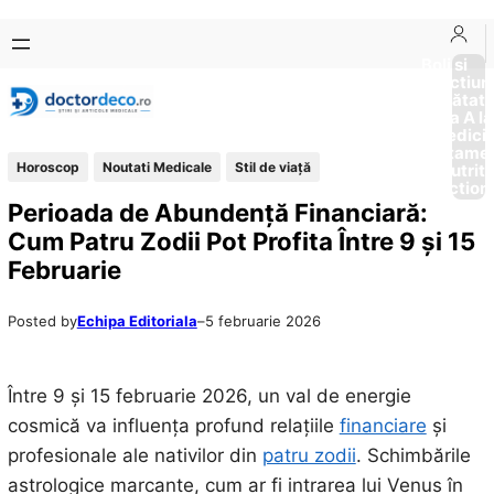
Sari
Skip
la
to
Boli si
Afectiun
conținut
content
Sănătat
de la A la
Medici
Tratame
Horoscop
Noutati Medicale
Stil de viaţă
Nutriti
Diction
Perioada de Abundență Financiară:
Cum Patru Zodii Pot Profita Între 9 și 15
Februarie
Posted by
Echipa Editoriala
–
5 februarie 2026
Între 9 și 15 februarie 2026, un val de energie
cosmică va influența profund relațiile
financiare
și
profesionale ale nativilor din
patru zodii
. Schimbările
astrologice marcante, cum ar fi intrarea lui Venus în