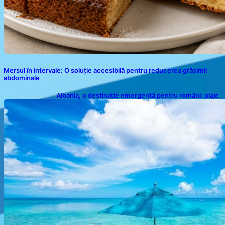
Mersul în intervale: O soluție accesibilă pentru reducerea grăsimii
abdominale
Albania, o destinație emergentă pentru români: plaje
spectaculoase, ape turcoaz și prețuri accesibile