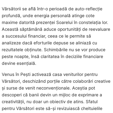
Vărsătorii se află într-o perioadă de auto-reflecție
profundă, unde energia personală atinge cote
maxime datorită prezenței Soarelui în constelația lor.
Această săptămână aduce oportunități de reevaluare
a succesului financiar, ceea ce le permite să
analizeze dacă eforturile depuse se aliniază cu
rezultatele obținute. Schimbările nu se vor produce
peste noapte, însă claritatea în deciziile financiare
devine esențială.
Venus în Pești activează casa veniturilor pentru
Vărsători, deschizând porțile către colaborări creative
și surse de venit neconvenționale. Aceștia pot
descoperi că banii devin un mijloc de exprimare a
creativității, nu doar un obiectiv de atins. Sfatul
pentru Vărsători este să-și revizuiască cheltuielile