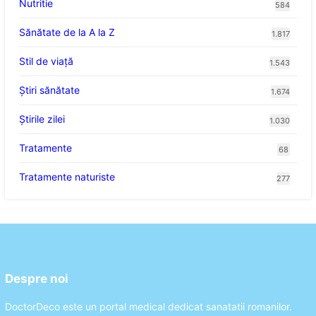
Nutritie
584
Sănătate de la A la Z
1.817
Stil de viaţă
1.543
Ştiri sănătate
1.674
Știrile zilei
1.030
Tratamente
68
Tratamente naturiste
277
Despre noi
DoctorDeco este un portal medical dedicat sanatatii romanilor.