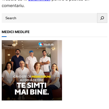
comentariu.
S
e
a
MEDICI MEDLIFE
r
c
h