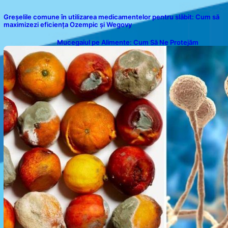
Greșelile comune în utilizarea medicamentelor pentru slăbit: Cum să
maximizezi eficiența Ozempic și Wegovy
Mucegaiul pe Alimente: Cum Să Ne Protejăm
Sănătatea?