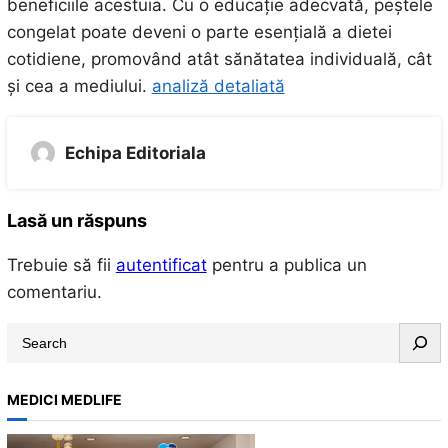
beneficiile acestuia. Cu o educație adecvată, peștele
congelat poate deveni o parte esențială a dietei
cotidiene, promovând atât sănătatea individuală, cât
și cea a mediului.
analiză detaliată
Echipa Editoriala
Lasă un răspuns
Trebuie să fii
autentificat
pentru a publica un
comentariu.
S
e
a
MEDICI MEDLIFE
r
c