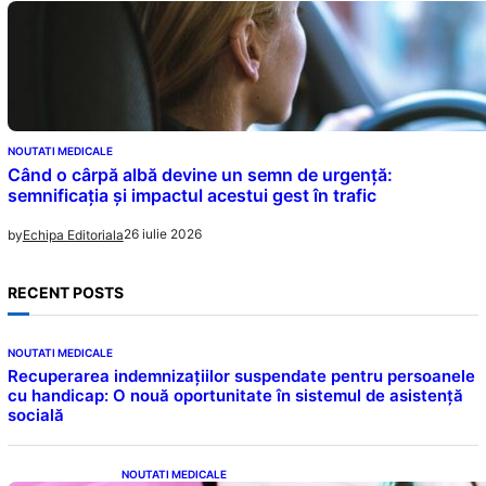
NOUTATI MEDICALE
Când o cârpă albă devine un semn de urgență:
semnificația și impactul acestui gest în trafic
26 iulie 2026
by
Echipa Editoriala
RECENT POSTS
NOUTATI MEDICALE
Recuperarea indemnizațiilor suspendate pentru persoanele
cu handicap: O nouă oportunitate în sistemul de asistență
socială
NOUTATI MEDICALE