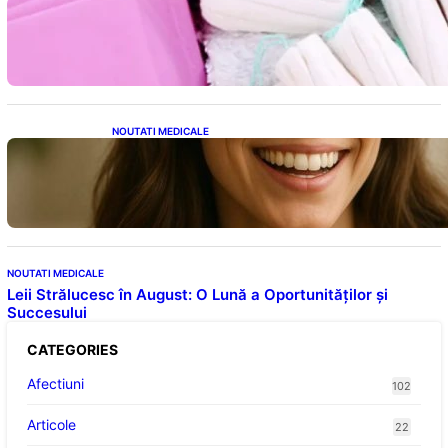
Tampoanele menstruale: O analiză profundă
a riscurilor legate de metale toxice
NOUTATI MEDICALE
Ceaiul – Băutura care protejează inima:
Descoperiri recente despre beneficiile
consumului zilnic
NOUTATI MEDICALE
Leii Strălucesc în August: O Lună a Oportunităților și
Succesului
CATEGORIES
Afectiuni
102
Articole
22