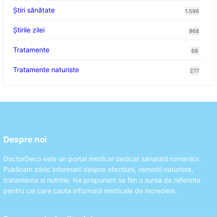
Ştiri sănătate
1.596
Știrile zilei
968
Tratamente
68
Tratamente naturiste
277
Despre noi
DoctorDeco este un portal medical dedicat sanatatii romanilor.
Publicam zilnic informatii despre afectiuni, remedii naturiste,
tratamente si nutritie. Ne propunem sa fim o sursa de referinta
pentru cei care cauta informatii medicale de incredere.