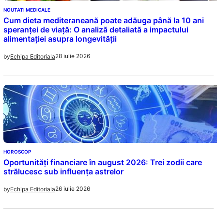
NOUTATI MEDICALE
Cum dieta mediteraneană poate adăuga până la 10 ani
speranței de viață: O analiză detaliată a impactului
alimentației asupra longevității
28 iulie 2026
by
Echipa Editoriala
HOROSCOP
Oportunități financiare în august 2026: Trei zodii care
strălucesc sub influența astrelor
26 iulie 2026
by
Echipa Editoriala