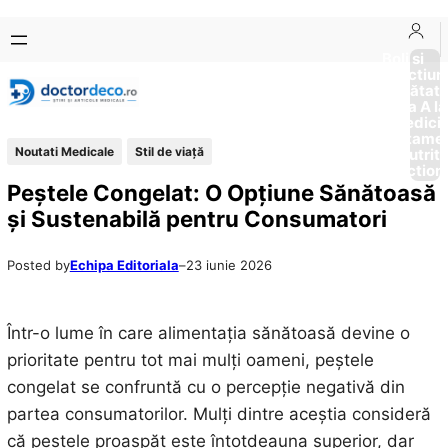
Sari
Skip
la
to
Boli si
Afectiun
conținut
content
Sănătat
de la A la
Medici
Tratame
Noutati Medicale
Stil de viaţă
Nutriti
Diction
Peștele Congelat: O Opțiune Sănătoasă
și Sustenabilă pentru Consumatori
Posted by
Echipa Editoriala
–
23 iunie 2026
Într-o lume în care alimentația sănătoasă devine o
prioritate pentru tot mai mulți oameni, peștele
congelat se confruntă cu o percepție negativă din
partea consumatorilor. Mulți dintre aceștia consideră
că peștele proaspăt este întotdeauna superior, dar