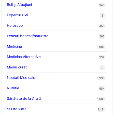
Boli și Afecțiuni
346
Expertul zilei
131
Horoscop
453
Leacuri babesti/naturiste
266
Medicina
1.088
Medicina Alternativa
259
Mediu curat
11
Noutati Medicale
3.993
Nutritie
584
Sănătate de la A la Z
1.680
Stil de viaţă
1.421