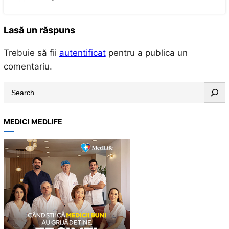
Lasă un răspuns
Trebuie să fii
autentificat
pentru a publica un
comentariu.
S
e
a
MEDICI MEDLIFE
r
c
h