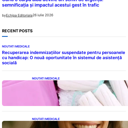
semnificația și impactul acestui gest în trafic
26 iulie 2026
by
Echipa Editoriala
RECENT POSTS
NOUTATI MEDICALE
Recuperarea indemnizațiilor suspendate pentru persoanele
cu handicap: O nouă oportunitate în sistemul de asistență
socială
NOUTATI MEDICALE
Tampoanele menstruale: O analiză profundă
a riscurilor legate de metale toxice
NOUTATI MEDICALE
Ceaiul – Băutura care protejează inima: