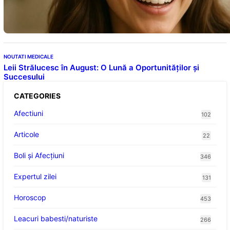
Descoperiri recente despre beneficiile
consumului zilnic
NOUTATI MEDICALE
Leii Strălucesc în August: O Lună a Oportunităților și
Succesului
CATEGORIES
Afectiuni
102
Articole
22
Boli și Afecțiuni
346
Expertul zilei
131
Horoscop
453
Leacuri babesti/naturiste
266