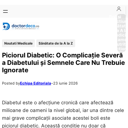
Sari
Skip
la
to
Boli si
Afectiun
conținut
content
Sănătat
de la A la
Medici
Tratame
Noutati Medicale
Sănătate de la A la Z
Nutriti
Diction
Piciorul Diabetic: O Complicație Severă
a Diabetului și Semnele Care Nu Trebuie
Ignorate
Posted by
Echipa Editoriala
–
23 iunie 2026
Diabetul este o afecțiune cronică care afectează
milioane de oameni la nivel global, iar una dintre cele
mai grave complicații asociate acestei boli este
piciorul diabetic. Această condiție nu doar că