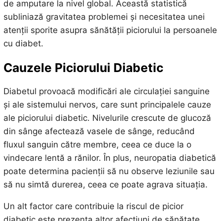
de amputare la nivel global. Această statistică
subliniază gravitatea problemei și necesitatea unei
atenții sporite asupra sănătății piciorului la persoanele
cu diabet.
Cauzele Piciorului Diabetic
Diabetul provoacă modificări ale circulației sanguine
și ale sistemului nervos, care sunt principalele cauze
ale piciorului diabetic. Nivelurile crescute de glucoză
din sânge afectează vasele de sânge, reducând
fluxul sanguin către membre, ceea ce duce la o
vindecare lentă a rănilor. În plus, neuropatia diabetică
poate determina pacienții să nu observe leziunile sau
să nu simtă durerea, ceea ce poate agrava situația.
Un alt factor care contribuie la riscul de picior
diabetic este prezența altor afecțiuni de sănătate,