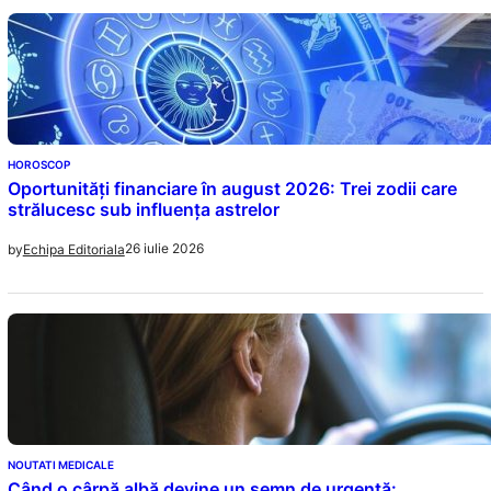
HOROSCOP
Oportunități financiare în august 2026: Trei zodii care
strălucesc sub influența astrelor
26 iulie 2026
by
Echipa Editoriala
NOUTATI MEDICALE
Când o cârpă albă devine un semn de urgență: