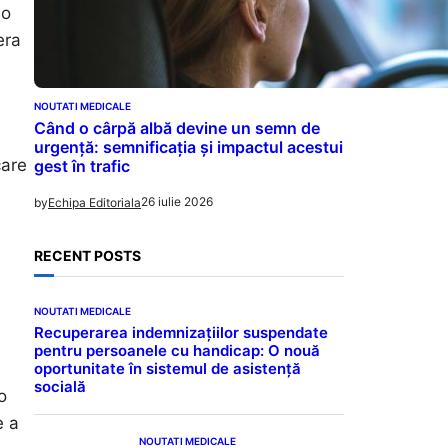
 o
era
NOUTATI MEDICALE
Când o cârpă albă devine un semn de
urgență: semnificația și impactul acestui
care
gest în trafic
26 iulie 2026
by
Echipa Editoriala
RECENT POSTS
NOUTATI MEDICALE
Recuperarea indemnizațiilor suspendate
pentru persoanele cu handicap: O nouă
oportunitate în sistemul de asistență
socială
o
e a
NOUTATI MEDICALE