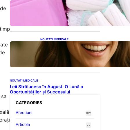
Tampoanele menstruale: O
 de
analiză profundă a riscurilor
legate de metale toxice
 timp
NOUTATI MEDICALE
oate
Ceaiul – Băutura care
protejează inima:
 de
Descoperiri recente despre
beneficiile consumului zilnic
NOUTATI MEDICALE
Leii Strălucesc în August: O Lună a
Oportunităților și Succesului
 sa
CATEGORIES
xală
Afectiuni
102
orați
Articole
22