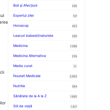
Boli și Afecțiuni
346
cul
Expertul zilei
131
area
Horoscop
453
Leacuri babesti/naturiste
266
Medicina
1.088
Medicina Alternativa
259
Mediu curat
11
cii
Noutati Medicale
3.993
Nutritie
584
Sănătate de la A la Z
1.680
lor
Stil de viaţă
1.421