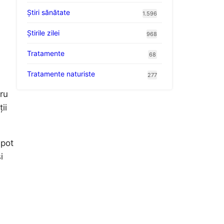
Ştiri sănătate
1.596
Știrile zilei
968
Tratamente
68
Tratamente naturiste
277
tru
ii
 pot
i