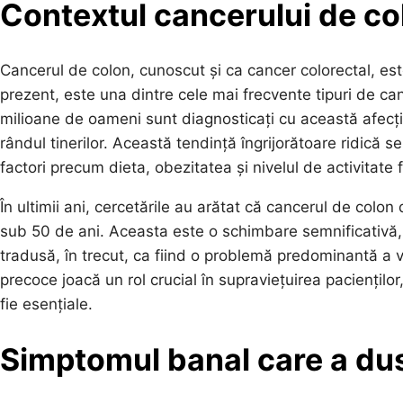
Contextul cancerului de co
Cancerul de colon, cunoscut și ca cancer colorectal, est
prezent, este una dintre cele mai frecvente tipuri de canc
milioane de oameni sunt diagnosticați cu această afecțiu
rândul tinerilor. Această tendință îngrijorătoare ridică s
factori precum dieta, obezitatea și nivelul de activitate f
În ultimii ani, cercetările au arătat că cancerul de colo
sub 50 de ani. Aceasta este o schimbare semnificativă
tradusă, în trecut, ca fiind o problemă predominantă a 
precoce joacă un rol crucial în supraviețuirea paciențil
fie esențiale.
Simptomul banal care a dus