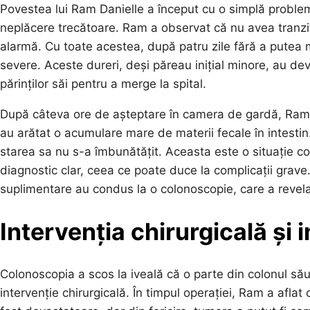
Povestea lui Ram Danielle a început cu o simplă problem
neplăcere trecătoare. Ram a observat că nu avea tranzit 
alarmă. Cu toate acestea, după patru zile fără a putea
severe. Aceste dureri, deși păreau inițial minore, au dev
părinților săi pentru a merge la spital.
După câteva ore de așteptare în camera de gardă, Ram a
au arătat o acumulare mare de materii fecale în intestin. 
starea sa nu s-a îmbunătățit. Aceasta este o situație co
diagnostic clar, ceea ce poate duce la complicații grave. Î
suplimentare au condus la o colonoscopie, care a revelat
Intervenția chirurgicală și
Colonoscopia a scos la iveală că o parte din colonul său
intervenție chirurgicală. În timpul operației, Ram a afla