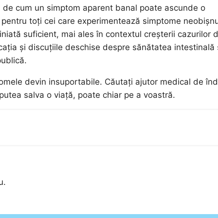
lu de cum un simptom aparent banal poate ascunde o
e pentru toți cei care experimentează simptome neobișnu
niată suficient, mai ales în contextul creșterii cazurilor 
cația și discuțiile deschise despre sănătatea intestinală
ublică.
omele devin insuportabile. Căutați ajutor medical de în
 putea salva o viață, poate chiar pe a voastră.
u.