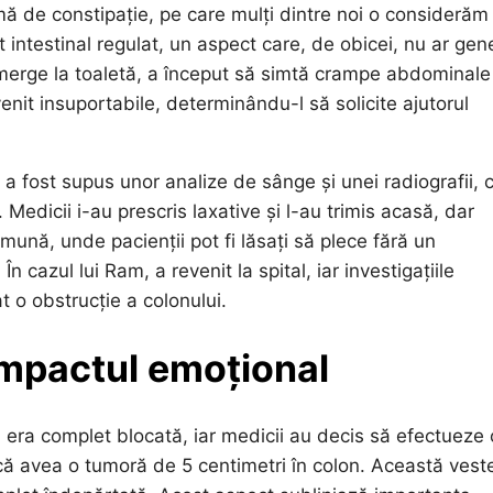
ă de constipație, pe care mulți dintre noi o considerăm
intestinal regulat, un aspect care, de obicei, nu ar gen
 merge la toaletă, a început să simtă crampe abdominale
enit insuportabile, determinându-l să solicite ajutorul
 fost supus unor analize de sânge și unei radiografii, 
Medicii i-au prescris laxative și l-au trimis acasă, dar
mună, unde pacienții pot fi lăsați să plece fără un
n cazul lui Ram, a revenit la spital, iar investigațiile
 o obstrucție a colonului.
 impactul emoțional
 era complet blocată, iar medicii au decis să efectueze 
t că avea o tumoră de 5 centimetri în colon. Această vest