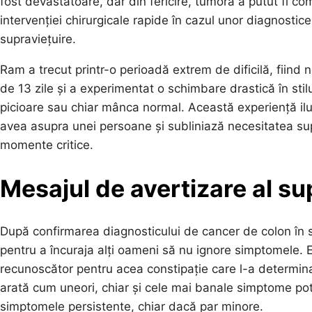
fost devastatoare, dar din fericire, tumora a putut fi c
intervenției chirurgicale rapide în cazul unor diagnosti
supraviețuire.
Ram a trecut printr-o perioadă extrem de dificilă, fiind 
de 13 zile și a experimentat o schimbare drastică în stil
picioare sau chiar mânca normal. Această experiență ilus
avea asupra unei persoane și subliniază necesitatea supo
momente critice.
Mesajul de avertizare al su
După confirmarea diagnosticului de cancer de colon în s
pentru a încuraja alți oameni să nu ignore simptomele. El a
recunoscător pentru acea constipație care l-a determin
arată cum uneori, chiar și cele mai banale simptome po
simptomele persistente, chiar dacă par minore.