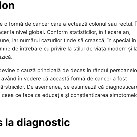
lon
e o formă de cancer care afectează colonul sau rectul. Î
er la nivel global. Conform statisticilor, în fiecare an,
ne, iar numărul cazurilor tinde să crească, în special în
emne de întrebare cu privire la stilul de viață modern și l
izică.
n devine o cauză principală de deces în rândul persoanelo
, având în vedere că această formă de cancer a fost
vârstnicilor. De asemenea, se estimează că diagnosticar
or, ceea ce face ca educația și conștientizarea simptomel
 la diagnostic