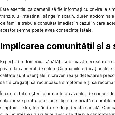
Este esențial ca oamenii să fie informați cu privire la s
tranzitului intestinal, sânge în scaun, dureri abdominal
de familie trebuie consultat imediat în cazul în care ac
acestor semne poate avea consecințe fatale.
Implicarea comunității și a 
Experții din domeniul sănătății subliniază necesitatea cr
privire la cancerul de colon. Campaniile educaționale, sc
calitate sunt esențiale în prevenirea și detectarea pre
să fie pregătiți să recunoască simptomele și să recoman
În contextul creșterii alarmante a cazurilor de cancer de 
colaboreze pentru a reduce stigma asociată cu problemel
simptomele lor, temându-se de judecata socială. Campani
și la încurajarea discuțiilor deschise despre sănătatea in