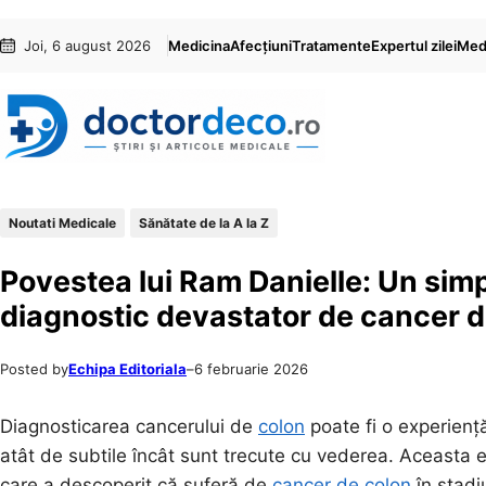
Sari
Skip
Joi, 6 august 2026
Medicina
Afecțiuni
Tratamente
Expertul zilei
Medi
la
to
conținut
content
Noutati Medicale
Sănătate de la A la Z
Povestea lui Ram Danielle: Un sim
diagnostic devastator de cancer d
Posted by
Echipa Editoriala
–
6 februarie 2026
Diagnosticarea cancerului de
colon
poate fi o experiență 
atât de subtile încât sunt trecute cu vederea. Aceasta 
care a descoperit că suferă de
cancer de colon
în stadi