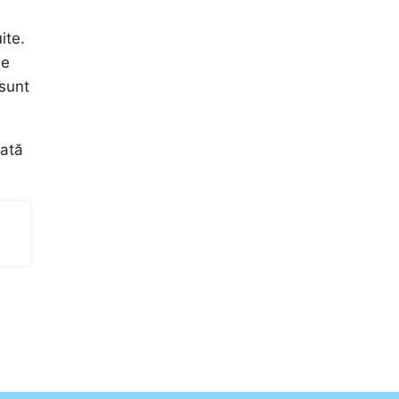
ite.
de
 sunt
dată