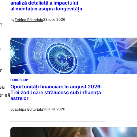
analiză detaliată a impactului
alimentației asupra longevității
28 iulie 2026
by
Echipa Editoriala
n
a
r
HOROSCOP
Oportunități financiare în august 2026:
ea
Trei zodii care strălucesc sub influența
or să
astrelor
26 iulie 2026
by
Echipa Editoriala