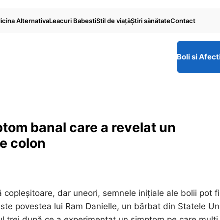
cina Alternativa
Leacuri Babesti
Stil de viaţă
Ştiri sănătate
Contact
Boli si Afect
ptom banal care a revelat un
e colon
copleșitoare, dar uneori, semnele inițiale ale bolii pot fi
este povestea lui Ram Danielle, un bărbat din Statele Un
ul trei după ce a experimentat un simptom pe care mulți 