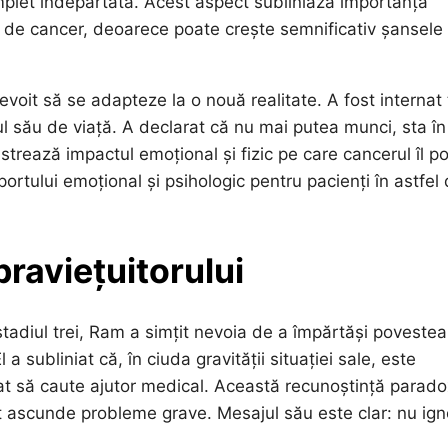
omplet îndepărtată. Acest aspect subliniază importanța
ce de cancer, deoarece poate crește semnificativ șansele
nevoit să se adapteze la o nouă realitate. A fost internat
ul său de viață. A declarat că nu mai putea munci, sta în
trează impactul emoțional și fizic pe care cancerul îl p
rtului emoțional și psihologic pentru pacienți în astfel
praviețuitorului
tadiul trei, Ram a simțit nevoia de a împărtăși povestea
 subliniat că, în ciuda gravității situației sale, este
at să caute ajutor medical. Această recunoștință parado
t ascunde probleme grave. Mesajul său este clar: nu ign