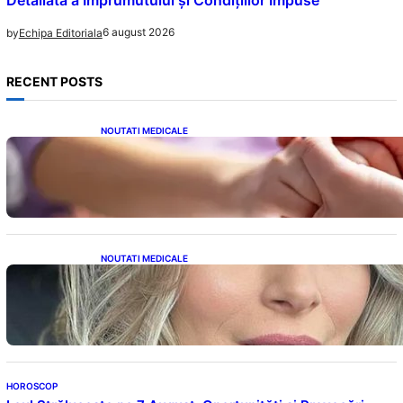
6 august 2026
by
Echipa Editoriala
RECENT POSTS
NOUTATI MEDICALE
Creșterea alarmantă a cancerului la tineri: o
analiză detaliată a tendințelor globale
NOUTATI MEDICALE
Laura Cosoi și Povestea Maternității: O
Călătorie Plină de Dragoste și Provocări
HOROSCOP