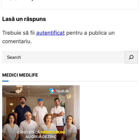
Lasă un răspuns
Trebuie să fii
autentificat
pentru a publica un
comentariu.
S
e
a
MEDICI MEDLIFE
r
c
h