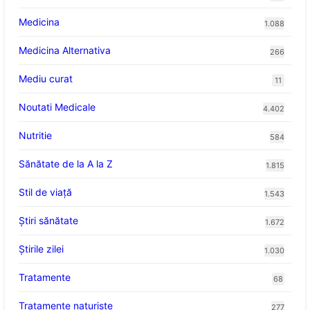
Medicina
1.088
Medicina Alternativa
266
Mediu curat
11
Noutati Medicale
4.402
Nutritie
584
Sănătate de la A la Z
1.815
Stil de viaţă
1.543
Ştiri sănătate
1.672
Știrile zilei
1.030
Tratamente
68
Tratamente naturiste
277