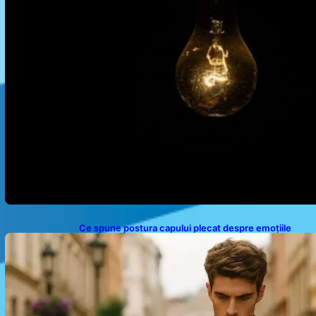
Ce spune postura capului plecat despre emoțiile
noastre: analiza unui obicei comun