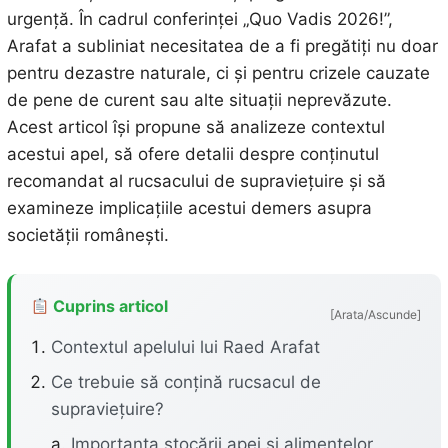
urgență. În cadrul conferinței „Quo Vadis 2026!”,
Arafat a subliniat necesitatea de a fi pregătiți nu doar
pentru dezastre naturale, ci și pentru crizele cauzate
de pene de curent sau alte situații neprevăzute.
Acest articol își propune să analizeze contextul
acestui apel, să ofere detalii despre conținutul
recomandat al rucsacului de supraviețuire și să
examineze implicațiile acestui demers asupra
societății românești.
Cuprins articol
[Arata/Ascunde]
Contextul apelului lui Raed Arafat
Ce trebuie să conțină rucsacul de
supraviețuire?
Importanța stocării apei și alimentelor