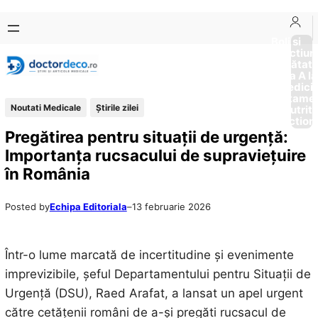
Sari
Skip
la
to
Boli si
Afectiun
conținut
content
Sănătat
de la A la
Medici
Tratame
Noutati Medicale
Știrile zilei
Nutriti
Diction
Pregătirea pentru situații de urgență:
Importanța rucsacului de supraviețuire
în România
Posted by
Echipa Editoriala
–
13 februarie 2026
Într-o lume marcată de incertitudine și evenimente
imprevizibile, șeful Departamentului pentru Situații de
Urgență (DSU), Raed Arafat, a lansat un apel urgent
către cetățenii români de a-și pregăti rucsacul de