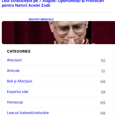
Leul Strălucește pe 7 August: Oportunități și Provocări
pentru Nativii Acelei Zodii
NOUTATI MEDICALE
Descoperiri Revoluționare: Originile Papei
Leon al XIV-lea și Legăturile Sale Cu Cuba
CATEGORIES
Afectiuni
102
Articole
22
Boli și Afecțiuni
346
Expertul zilei
138
Horoscop
495
Leacuri babesti/naturiste
266