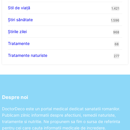
Stil de viaţă
1.421
Ştiri sănătate
1.596
Știrile zilei
968
Tratamente
68
Tratamente naturiste
277
Despre noi
DoctorDeco este un portal medical dedicat sanatatii romanilor.
Publicam zilnic informatii despre afectiuni, remedii naturiste,
tratamente si nutritie. Ne propunem sa fim o sursa de referinta
pentru cei care cauta informatii medicale de incredere.