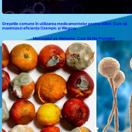
Greșelile comune în utilizarea medicamentelor pentru slăbit: Cum să
maximizezi eficiența Ozempic și Wegovy
Mucegaiul pe Alimente: Cum Să Ne Protejăm
Sănătatea?