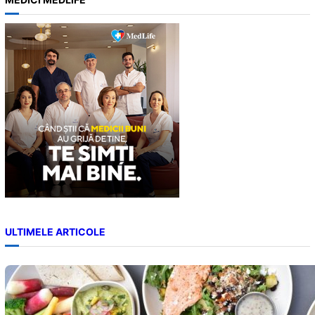
r
c
h
ULTIMELE ARTICOLE