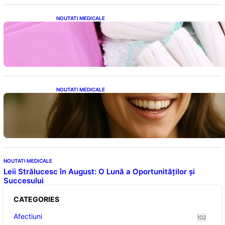
NOUTATI MEDICALE
Tampoanele menstruale: O analiză profundă
a riscurilor legate de metale toxice
NOUTATI MEDICALE
Ceaiul – Băutura care protejează inima:
Descoperiri recente despre beneficiile
consumului zilnic
NOUTATI MEDICALE
Leii Strălucesc în August: O Lună a Oportunităților și
Succesului
CATEGORIES
Afectiuni
102