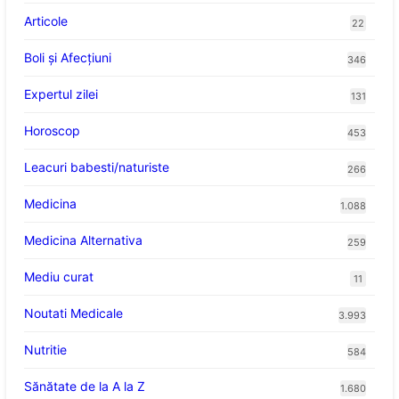
Articole
22
Boli și Afecțiuni
346
Expertul zilei
131
Horoscop
453
Leacuri babesti/naturiste
266
Medicina
1.088
Medicina Alternativa
259
Mediu curat
11
Noutati Medicale
3.993
Nutritie
584
Sănătate de la A la Z
1.680