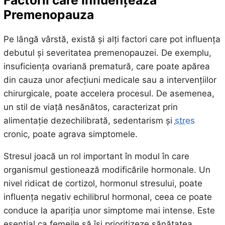
Factorii care Influențează
Premenopauza
Pe lângă vârstă, există și alți factori care pot influența
debutul și severitatea premenopauzei. De exemplu,
insuficiența ovariană prematură, care poate apărea
din cauza unor afecțiuni medicale sau a intervențiilor
chirurgicale, poate accelera procesul. De asemenea,
un stil de viață nesănătos, caracterizat prin
alimentație dezechilibrată, sedentarism și
stres
cronic, poate agrava simptomele.
Stresul joacă un rol important în modul în care
organismul gestionează modificările hormonale. Un
nivel ridicat de cortizol, hormonul stresului, poate
influența negativ echilibrul hormonal, ceea ce poate
conduce la apariția unor simptome mai intense. Este
esențial ca femeile să își prioritizeze sănătatea