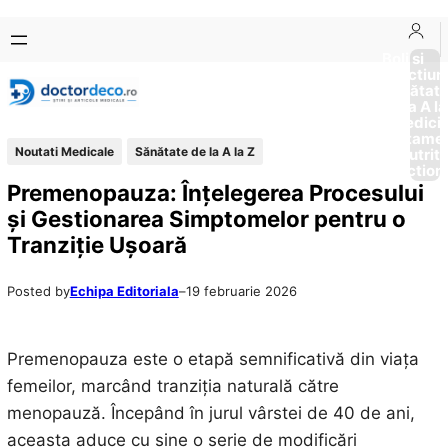
Sari
Skip
la
to
Boli si
Afectiun
conținut
content
Sănătat
de la A la
Medici
Tratame
Noutati Medicale
Sănătate de la A la Z
Nutriti
Diction
Premenopauza: Înțelegerea Procesului
și Gestionarea Simptomelor pentru o
Tranziție Ușoară
Posted by
Echipa Editoriala
–
19 februarie 2026
Premenopauza este o etapă semnificativă din viața
femeilor, marcând tranziția naturală către
menopauză. Începând în jurul vârstei de 40 de ani,
aceasta aduce cu sine o serie de modificări