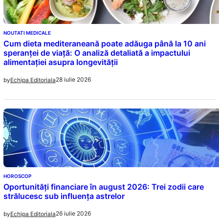
NOUTATI MEDICALE
Cum dieta mediteraneană poate adăuga până la 10 ani
speranței de viață: O analiză detaliată a impactului
alimentației asupra longevității
28 iulie 2026
by
Echipa Editoriala
HOROSCOP
Oportunități financiare în august 2026: Trei zodii care
strălucesc sub influența astrelor
26 iulie 2026
by
Echipa Editoriala