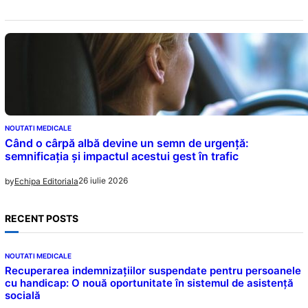
NOUTATI MEDICALE
Când o cârpă albă devine un semn de urgență:
semnificația și impactul acestui gest în trafic
26 iulie 2026
by
Echipa Editoriala
RECENT POSTS
NOUTATI MEDICALE
Recuperarea indemnizațiilor suspendate pentru persoanele
cu handicap: O nouă oportunitate în sistemul de asistență
socială