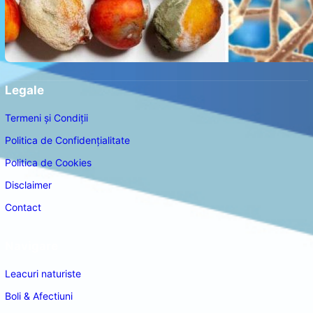
Legale
Termeni și Condiții
Politica de Confidențialitate
Politica de Cookies
Disclaimer
Contact
Navigare
Leacuri naturiste
Boli & Afectiuni