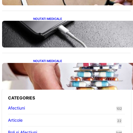
NOUTATI MEDICALE
Încărcarea Telefonului Pe Timp de Noapte:
Mituri, Realități și Impact Asupra Bateriei
NOUTATI MEDICALE
Criza Medicamentelor pentru Tulburări
Digestive: Ce Înseamnă Suspendarea Colebil
și Panzcebil pentru Pacienți
CATEGORIES
Afectiuni
102
Articole
22
Boli și Afecțiuni
346