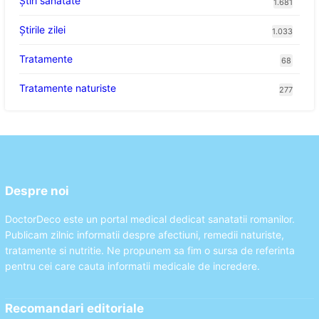
Ştiri sănătate
1.681
Știrile zilei
1.033
Tratamente
68
Tratamente naturiste
277
Despre noi
DoctorDeco este un portal medical dedicat sanatatii romanilor.
Publicam zilnic informatii despre afectiuni, remedii naturiste,
tratamente si nutritie. Ne propunem sa fim o sursa de referinta
pentru cei care cauta informatii medicale de incredere.
Recomandari editoriale