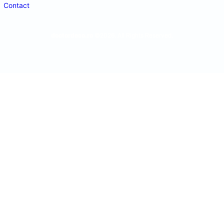
Contact
doctordeco.ro
©2026. All Rights Reserved.