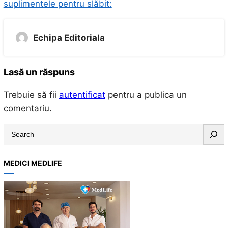
suplimentele pentru slăbit:
Echipa Editoriala
Lasă un răspuns
Trebuie să fii
autentificat
pentru a publica un
comentariu.
S
e
a
MEDICI MEDLIFE
r
c
h