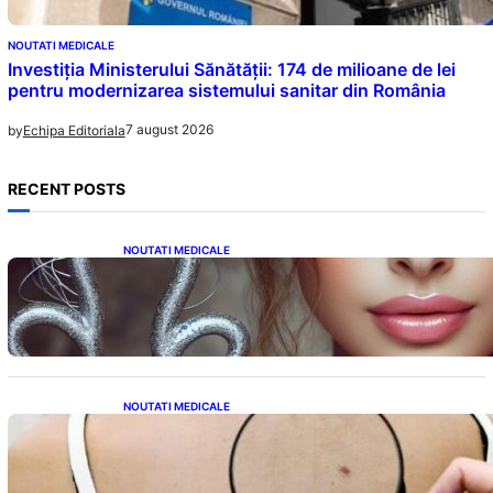
NOUTATI MEDICALE
Investiția Ministerului Sănătății: 174 de milioane de lei
pentru modernizarea sistemului sanitar din România
7 august 2026
by
Echipa Editoriala
RECENT POSTS
NOUTATI MEDICALE
Influența lui Venus: Dragoste, Noroc și
Oportunități pentru Tauri și Balanțe în
Weekendul 8-9 August
NOUTATI MEDICALE
10 Semne Ascunse ale Cancerului de Piele:
Ce Trebuie să Știm pentru a Ne Proteja