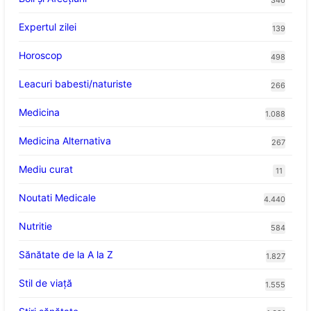
Expertul zilei
139
Horoscop
498
Leacuri babesti/naturiste
266
Medicina
1.088
Medicina Alternativa
267
Mediu curat
11
Noutati Medicale
4.440
Nutritie
584
Sănătate de la A la Z
1.827
Stil de viaţă
1.555