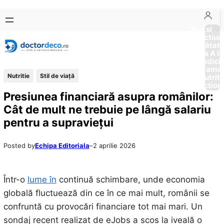
Sari
Skip
la
to
Boli si
Afectiun
conținut
content
Sănătat
de la A la
Medici
Tratame
Nutritie
Stil de viaţă
Nutriti
Diction
Presiunea financiară asupra românilor:
Cât de mult ne trebuie pe lângă salariu
pentru a supraviețui
Posted by
Echipa Editoriala
–
2 aprilie 2026
Într-o
lume în
continuă schimbare, unde economia
globală fluctuează din ce în ce mai mult, românii se
confruntă cu provocări financiare tot mai mari. Un
sondaj recent realizat de eJobs a scos la iveală o