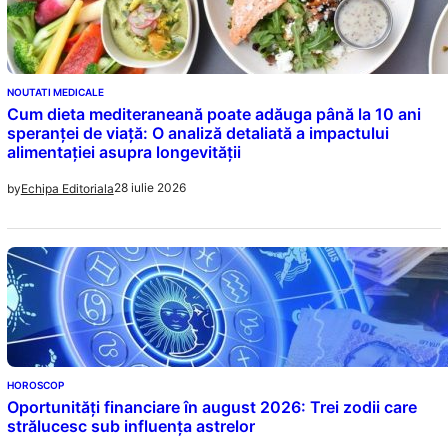
NOUTATI MEDICALE
Cum dieta mediteraneană poate adăuga până la 10 ani
speranței de viață: O analiză detaliată a impactului
alimentației asupra longevității
28 iulie 2026
by
Echipa Editoriala
HOROSCOP
Oportunități financiare în august 2026: Trei zodii care
strălucesc sub influența astrelor