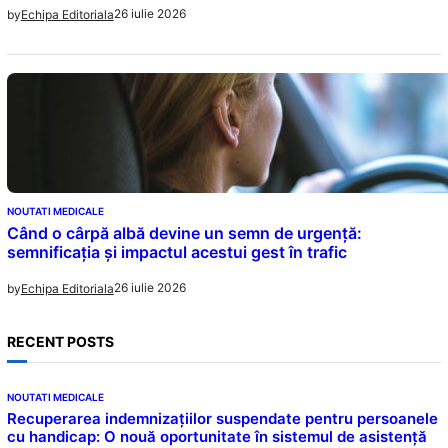
26 iulie 2026
by
Echipa Editoriala
NOUTATI MEDICALE
Când o cârpă albă devine un semn de urgență:
semnificația și impactul acestui gest în trafic
26 iulie 2026
by
Echipa Editoriala
RECENT POSTS
NOUTATI MEDICALE
Recuperarea indemnizațiilor suspendate pentru persoanele
cu handicap: O nouă oportunitate în sistemul de asistență