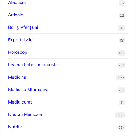
Afectiuni
102
Articole
22
Boli și Afecțiuni
346
Expertul zilei
131
Horoscop
453
Leacuri babesti/naturiste
266
Medicina
1.088
Medicina Alternativa
259
Mediu curat
11
Noutati Medicale
3.993
Nutritie
584