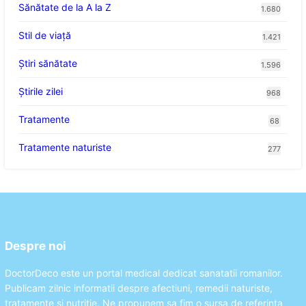
Sănătate de la A la Z
1.680
Stil de viaţă
1.421
Ştiri sănătate
1.596
Știrile zilei
968
Tratamente
68
Tratamente naturiste
277
Despre noi
DoctorDeco este un portal medical dedicat sanatatii romanilor.
Publicam zilnic informatii despre afectiuni, remedii naturiste,
tratamente si nutritie. Ne propunem sa fim o sursa de referinta