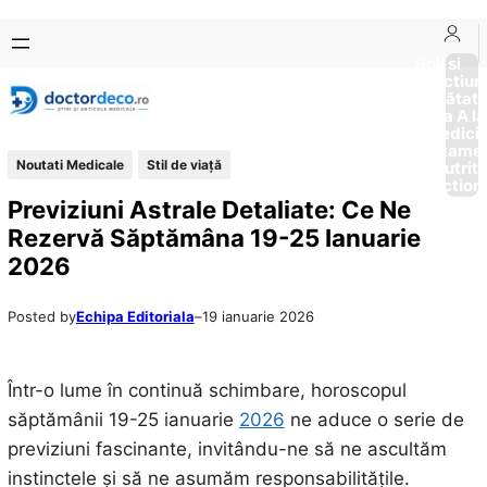
Sari
Skip
la
to
Boli si
Afectiun
conținut
content
Sănătat
de la A la
Medici
Tratame
Noutati Medicale
Stil de viaţă
Nutriti
Diction
Previziuni Astrale Detaliate: Ce Ne
Rezervă Săptămâna 19-25 Ianuarie
2026
Posted by
Echipa Editoriala
–
19 ianuarie 2026
Într-o lume în continuă schimbare, horoscopul
săptămânii 19-25 ianuarie
2026
ne aduce o serie de
previziuni fascinante, invitându-ne să ne ascultăm
instinctele și să ne asumăm responsabilitățile.