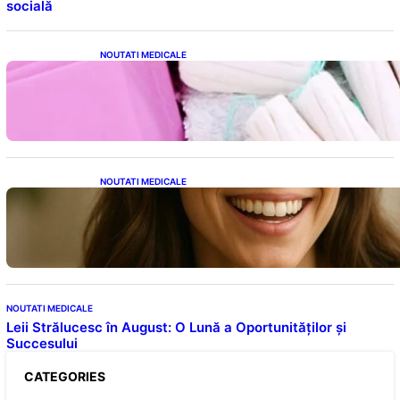
socială
NOUTATI MEDICALE
Tampoanele menstruale: O analiză profundă
a riscurilor legate de metale toxice
NOUTATI MEDICALE
Ceaiul – Băutura care protejează inima:
Descoperiri recente despre beneficiile
consumului zilnic
NOUTATI MEDICALE
Leii Strălucesc în August: O Lună a Oportunităților și
Succesului
CATEGORIES