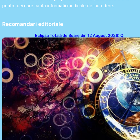
pentru cei care cauta informatii medicale de incredere.
Recomandari editoriale
Eclipsa Totală de Soare din 12 August 2026: O
Analiză a Impactului asupra Trei Zodii și a Ciclului de
18 Ani