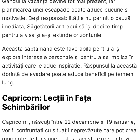
Gândul la vacanță devine tot mai prezent, iar
planificarea unei escapade poate aduce bucurie și
motivație. Deși responsabilitățile nu permit o pauză
imediată, Săgetătorii ar trebui să își dedice timp
pentru a visa și a-și extinde orizonturile.
Această săptămână este favorabilă pentru a-și
explora interesele personale și pentru a se implica în
activități care le aduc inspirație. Răspunsul la această
dorință de evadare poate aduce beneficii pe termen
lung.
Capricorn: Lecții în Fața
Schimbărilor
Capricornii, născuți între 22 decembrie și 19 ianuarie,
vor fi confruntați cu situații neprevăzute care pot crea
momente de tensiune. Totuși, aceste experiențe vin