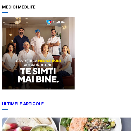
a
MEDICI MEDLIFE
r
c
h
ULTIMELE ARTICOLE