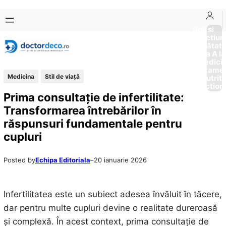
Sari
Skip
la
to
Boli si
Afectiun
conținut
content
Sănătat
de la A la
Medici
Tratame
Medicina
Stil de viaţă
Nutriti
Diction
Prima consultație de infertilitate:
Transformarea întrebărilor în
răspunsuri fundamentale pentru
cupluri
Posted by
Echipa Editoriala
–
20 ianuarie 2026
Infertilitatea este un subiect adesea învăluit în tăcere,
dar pentru multe cupluri devine o realitate dureroasă
și complexă. În acest context, prima consultație de