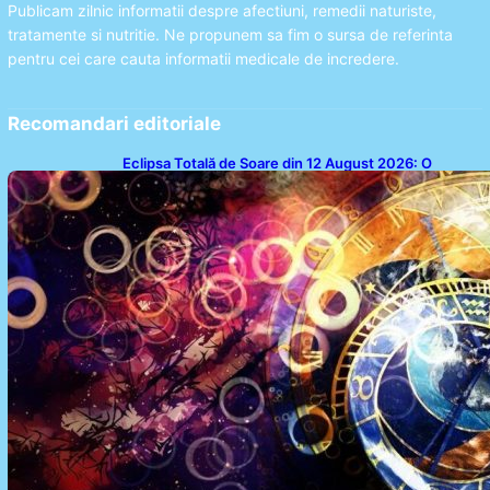
Publicam zilnic informatii despre afectiuni, remedii naturiste,
tratamente si nutritie. Ne propunem sa fim o sursa de referinta
pentru cei care cauta informatii medicale de incredere.
Recomandari editoriale
Eclipsa Totală de Soare din 12 August 2026: O
Analiză a Impactului asupra Trei Zodii și a Ciclului de
18 Ani