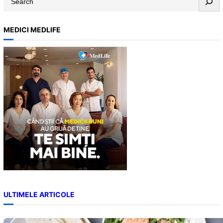
e
a
MEDICI MEDLIFE
r
c
h
ULTIMELE ARTICOLE