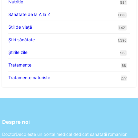
Nutritie
584
Sănătate de la A la Z
1.680
Stil de viaţă
1.421
Ştiri sănătate
1.596
Știrile zilei
968
Tratamente
68
Tratamente naturiste
277
Despre noi
DoctorDeco este un portal medical dedicat sanatatii romanilor.