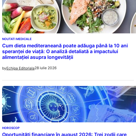
NOUTATI MEDICALE
Cum dieta mediteraneană poate adăuga până la 10 ani
speranței de viață: O analiză detaliată a impactului
alimentației asupra longevității
28 iulie 2026
by
Echipa Editoriala
HOROSCOP
Oportunități financiare în august 2026: Trei zodii care