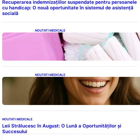
Recuperarea indemnizațiilor suspendate pentru persoanele
cu handicap: O nouă oportunitate în sistemul de asistență
socială
NOUTATI MEDICALE
Tampoanele menstruale: O analiză profundă
a riscurilor legate de metale toxice
NOUTATI MEDICALE
Ceaiul – Băutura care protejează inima:
Descoperiri recente despre beneficiile
consumului zilnic
NOUTATI MEDICALE
Leii Strălucesc în August: O Lună a Oportunităților și
Succesului