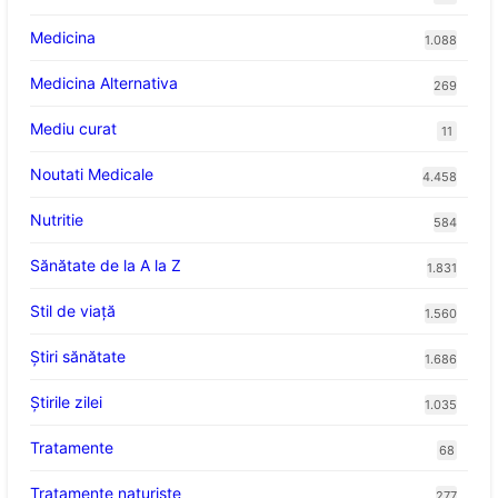
Medicina
1.088
Medicina Alternativa
269
Mediu curat
11
Noutati Medicale
4.458
Nutritie
584
Sănătate de la A la Z
1.831
Stil de viaţă
1.560
Ştiri sănătate
1.686
Știrile zilei
1.035
Tratamente
68
Tratamente naturiste
277