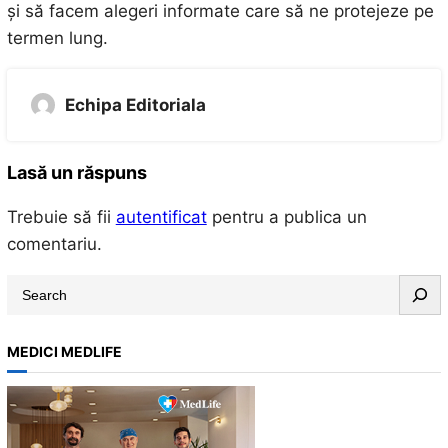
și să facem alegeri informate care să ne protejeze pe
termen lung.
Echipa Editoriala
Lasă un răspuns
Trebuie să fii
autentificat
pentru a publica un
comentariu.
S
e
a
MEDICI MEDLIFE
r
c
h