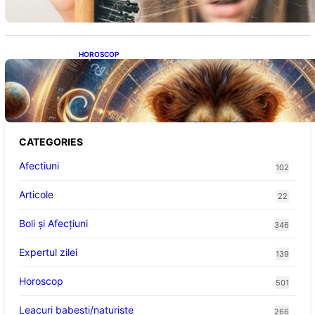
HOROSCOP
Portalul Leului 8/8: Oportunități de
Abundență pentru Cinci Zodii în 2026
CATEGORIES
Afectiuni
102
Articole
22
Boli și Afecțiuni
346
Expertul zilei
139
Horoscop
501
Leacuri babesti/naturiste
266