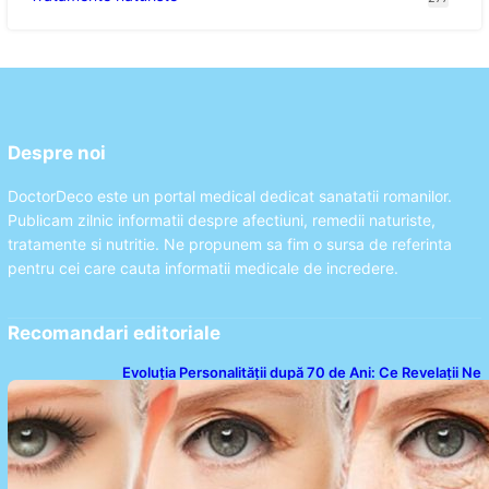
Despre noi
DoctorDeco este un portal medical dedicat sanatatii romanilor.
Publicam zilnic informatii despre afectiuni, remedii naturiste,
tratamente si nutritie. Ne propunem sa fim o sursa de referinta
pentru cei care cauta informatii medicale de incredere.
Recomandari editoriale
Evoluția Personalității după 70 de Ani: Ce Revelații Ne
Oferă Studiile Psihologice