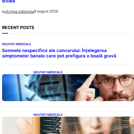
Boala
8 august 2026
by
Echipa Editoriala
RECENT POSTS
NOUTATI MEDICALE
Semnele nespecifice ale cancerului: Înțelegerea
simptomelor banale care pot prefigura o boală gravă
NOUTATI MEDICALE
Inteligența dincolo de note: Semnele unui IQ
ridicat care nu țin de școală
NOUTATI MEDICALE
Semnele unei deficiențe de proteine:
Impactul asupra sănătății tale