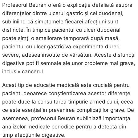
Profesorul Beuran oferă o explicație detaliată asupra
diferențelor dintre ulcerul gastric și cel duodenal,
subliniind că simptomele fiecărei afecțiuni sunt
distincte. În timp ce pacientul cu ulcer duodenal
poate simți o ameliorare temporară după masă,
pacientul cu ulcer gastric va experimenta dureri
severe, adesea însoțite de vărsături. Aceste disfuncții
digestive pot fi semnale ale unor probleme mai grave,
inclusiv cancerul.
Acest tip de educație medicală este crucială pentru
pacient, deoarece conștientizarea acestor diferențe
poate duce la consultarea timpurie a medicului, ceea
ce este esențial în prevenirea complicațiilor grave. De
asemenea, profesorul Beuran subliniază importanța
analizelor medicale periodice pentru a detecta din
timp afecțiunile digestive.