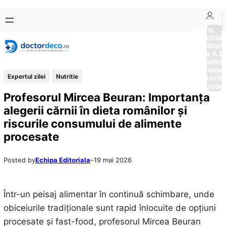
Sari
Skip
la
to
Boli si
Afectiun
conținut
content
Sănătat
de la A la
Medici
Tratame
Expertul zilei
Nutritie
Nutriti
Diction
Profesorul Mircea Beuran: Importanța
alegerii cărnii în dieta românilor și
riscurile consumului de alimente
procesate
Posted by
Echipa Editoriala
–
19 mai 2026
Într-un peisaj alimentar în continuă schimbare, unde
obiceiurile tradiționale sunt rapid înlocuite de opțiuni
procesate și fast-food, profesorul Mircea Beuran