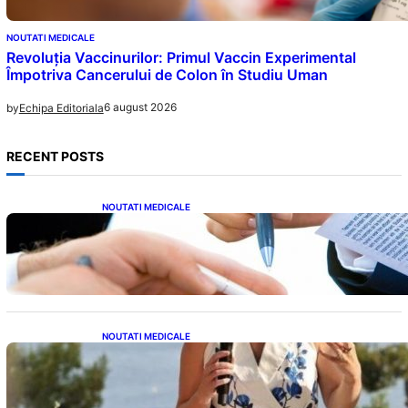
NOUTATI MEDICALE
Revoluția Vaccinurilor: Primul Vaccin Experimental
Împotriva Cancerului de Colon în Studiu Uman
6 august 2026
by
Echipa Editoriala
RECENT POSTS
NOUTATI MEDICALE
Acordul României cu Banca Mondială: O
Analiză Detaliată a Împrumutului și
Condițiilor Impuse
NOUTATI MEDICALE
Nașterea prințesei Eugenie la Lisabona: O
alegere plină de semnificație pentru familia
regală britanică