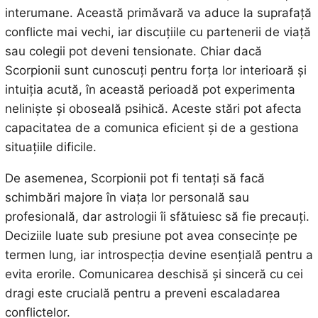
interumane. Această primăvară va aduce la suprafață
conflicte mai vechi, iar discuțiile cu partenerii de viață
sau colegii pot deveni tensionate. Chiar dacă
Scorpionii sunt cunoscuți pentru forța lor interioară și
intuiția acută, în această perioadă pot experimenta
neliniște și oboseală psihică. Aceste stări pot afecta
capacitatea de a comunica eficient și de a gestiona
situațiile dificile.
De asemenea, Scorpionii pot fi tentați să facă
schimbări majore în viața lor personală sau
profesională, dar astrologii îi sfătuiesc să fie precauți.
Deciziile luate sub presiune pot avea consecințe pe
termen lung, iar introspecția devine esențială pentru a
evita erorile. Comunicarea deschisă și sinceră cu cei
dragi este crucială pentru a preveni escaladarea
conflictelor.