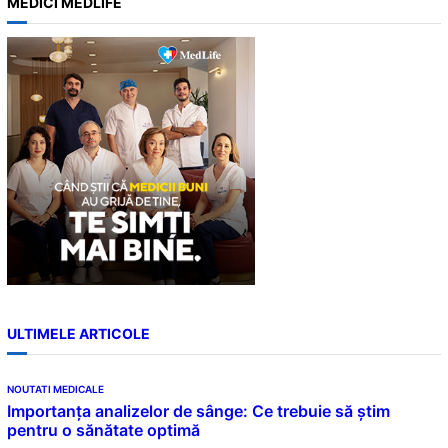
MEDICI MEDLIFE
r
c
h
ULTIMELE ARTICOLE
NOUTATI MEDICALE
Importanța analizelor de sânge: Ce trebuie să știm
pentru o sănătate optimă