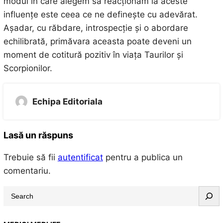
modul în care alegem să reacționăm la aceste
influențe este ceea ce ne definește cu adevărat.
Așadar, cu răbdare, introspecție și o abordare
echilibrată, primăvara aceasta poate deveni un
moment de cotitură pozitiv în viața Taurilor și
Scorpionilor.
Echipa Editoriala
Lasă un răspuns
Trebuie să fii
autentificat
pentru a publica un
comentariu.
S
e
a