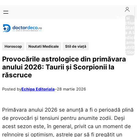
Sari
Skip
la
to
Boli si
Afectiun
conținut
content
Sănătat
de la A la
Medici
Tratame
Horoscop
Noutati Medicale
Stil de viaţă
Nutriti
Diction
Provocările astrologice din primăvara
anului 2026: Taurii și Scorpionii la
răscruce
Posted by
Echipa Editoriala
–
28 martie 2026
Primăvara anului 2026 se anunță a fi o perioadă plină
de provocări și tensiuni pentru anumite zodii. Deși
acest sezon este, în general, privit ca un moment de
reînnoire și optimism, astrele par să fi pregătit un