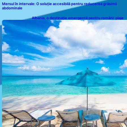
Mersul în intervale: O soluție accesibilă pentru reducerea grăsimii
abdominale
Albania, o destinație emergentă pentru români: plaje
spectaculoase, ape turcoaz și prețuri accesibile