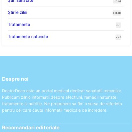
Ştiri sănătate
1.674
Știrile zilei
1.030
Tratamente
68
Tratamente naturiste
277
Despre noi
DoctorDeco este un portal medical dedicat sanatatii romanilor.
Publicam zilnic informatii despre afectiuni, remedii naturiste,
tratamente si nutritie. Ne propunem sa fim o sursa de referinta
pentru cei care cauta informatii medicale de incredere.
Recomandari editoriale