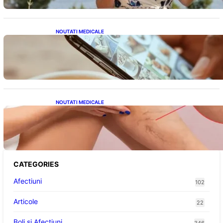
NOUTATI MEDICALE
Revoluția Bateriilor pentru Telefoane:
Avantaje, Provocări și Viitorul Tehnologiei
Energetice
NOUTATI MEDICALE
Varicele și Umflarea Picioarelor pe Caniculă:
Înțelegerea Simptomelor și Măsurilor de
Prevenție
CATEGORIES
Afectiuni
102
Articole
22
Boli și Afecțiuni
346