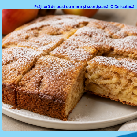
Prăjitură de post cu mere și scorțișoară: O Delicatesă
Dulce pentru Postul Adormirii Maicii Domnului