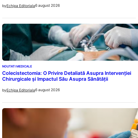
6 august 2026
by
Echipa Editoriala
NOUTATI MEDICALE
Colecistectomia: O Privire Detaliată Asupra Intervenției
Chirurgicale și Impactul Său Asupra Sănătății
6 august 2026
by
Echipa Editoriala