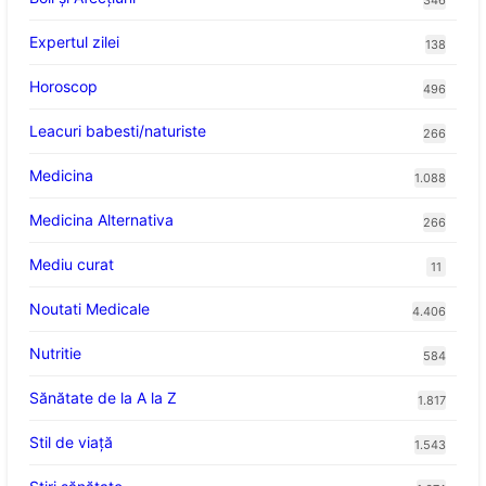
Expertul zilei
138
Horoscop
496
Leacuri babesti/naturiste
266
Medicina
1.088
Medicina Alternativa
266
Mediu curat
11
Noutati Medicale
4.406
Nutritie
584
Sănătate de la A la Z
1.817
Stil de viaţă
1.543