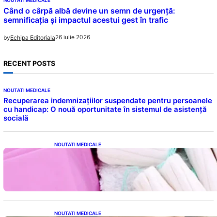
Când o cârpă albă devine un semn de urgență:
semnificația și impactul acestui gest în trafic
26 iulie 2026
by
Echipa Editoriala
RECENT POSTS
NOUTATI MEDICALE
Recuperarea indemnizațiilor suspendate pentru persoanele
cu handicap: O nouă oportunitate în sistemul de asistență
socială
NOUTATI MEDICALE
Tampoanele menstruale: O analiză profundă
a riscurilor legate de metale toxice
NOUTATI MEDICALE