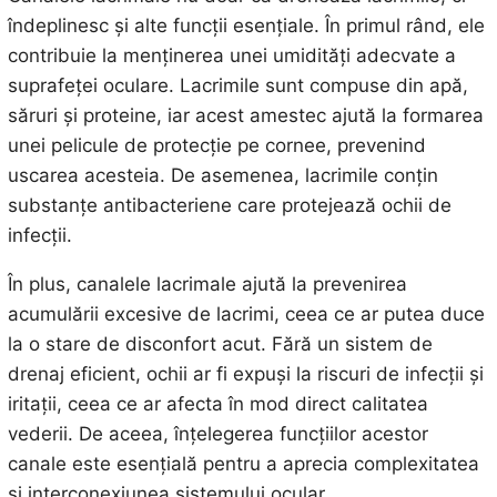
îndeplinesc și alte funcții esențiale. În primul rând, ele
contribuie la menținerea unei umidități adecvate a
suprafeței oculare. Lacrimile sunt compuse din apă,
săruri și proteine, iar acest amestec ajută la formarea
unei pelicule de protecție pe cornee, prevenind
uscarea acesteia. De asemenea, lacrimile conțin
substanțe antibacteriene care protejează ochii de
infecții.
În plus, canalele lacrimale ajută la prevenirea
acumulării excesive de lacrimi, ceea ce ar putea duce
la o stare de disconfort acut. Fără un sistem de
drenaj eficient, ochii ar fi expuși la riscuri de infecții și
iritații, ceea ce ar afecta în mod direct calitatea
vederii. De aceea, înțelegerea funcțiilor acestor
canale este esențială pentru a aprecia complexitatea
și interconexiunea sistemului ocular.