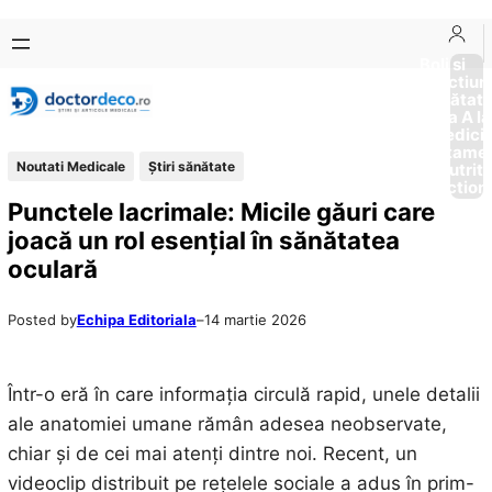
Sari
Skip
la
to
Boli si
Afectiun
conținut
content
Sănătat
de la A la
Medici
Tratame
Noutati Medicale
Ştiri sănătate
Nutriti
Diction
Punctele lacrimale: Micile găuri care
joacă un rol esențial în sănătatea
oculară
Posted by
Echipa Editoriala
–
14 martie 2026
Într-o eră în care informația circulă rapid, unele detalii
ale anatomiei umane rămân adesea neobservate,
chiar și de cei mai atenți dintre noi. Recent, un
videoclip distribuit pe rețelele sociale a adus în prim-