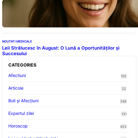
Ceaiul – Băutura care protejează inima:
Descoperiri recente despre beneficiile
consumului zilnic
NOUTATI MEDICALE
Leii Strălucesc în August: O Lună a Oportunităților și
Succesului
CATEGORIES
Afectiuni
102
Articole
22
Boli și Afecțiuni
346
Expertul zilei
131
Horoscop
453