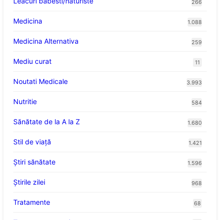
Leacuri babesti/naturiste
266
Medicina
1.088
Medicina Alternativa
259
Mediu curat
11
Noutati Medicale
3.993
Nutritie
584
Sănătate de la A la Z
1.680
Stil de viaţă
1.421
Ştiri sănătate
1.596
Știrile zilei
968
Tratamente
68