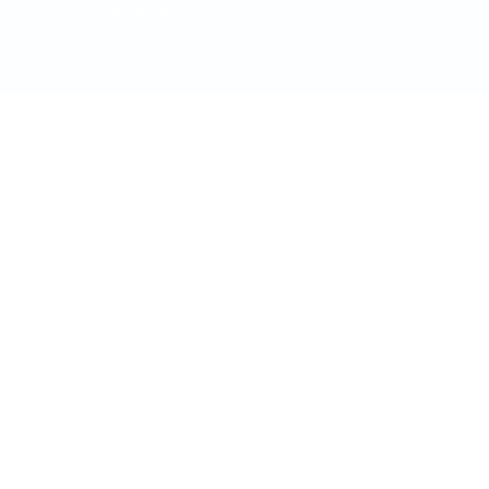
doctordeco.ro
©2026. All Rights Reserved.