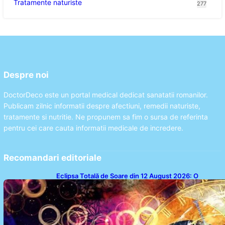
Tratamente naturiste
277
Despre noi
DoctorDeco este un portal medical dedicat sanatatii romanilor.
Publicam zilnic informatii despre afectiuni, remedii naturiste,
tratamente si nutritie. Ne propunem sa fim o sursa de referinta
pentru cei care cauta informatii medicale de incredere.
Recomandari editoriale
Eclipsa Totală de Soare din 12 August 2026: O
Analiză a Impactului asupra Trei Zodii și a Ciclului de
18 Ani