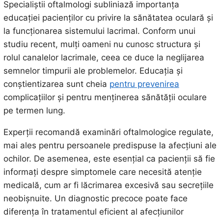
Specialiștii oftalmologi subliniază importanța
educației pacienților cu privire la sănătatea oculară și
la funcționarea sistemului lacrimal. Conform unui
studiu recent, mulți oameni nu cunosc structura și
rolul canalelor lacrimale, ceea ce duce la neglijarea
semnelor timpurii ale problemelor. Educația și
conștientizarea sunt cheia
pentru prevenirea
complicațiilor și pentru menținerea sănătății oculare
pe termen lung.
Experții recomandă examinări oftalmologice regulate,
mai ales pentru persoanele predispuse la afecțiuni ale
ochilor. De asemenea, este esențial ca pacienții să fie
informați despre simptomele care necesită atenție
medicală, cum ar fi lăcrimarea excesivă sau secrețiile
neobișnuite. Un diagnostic precoce poate face
diferența în tratamentul eficient al afecțiunilor