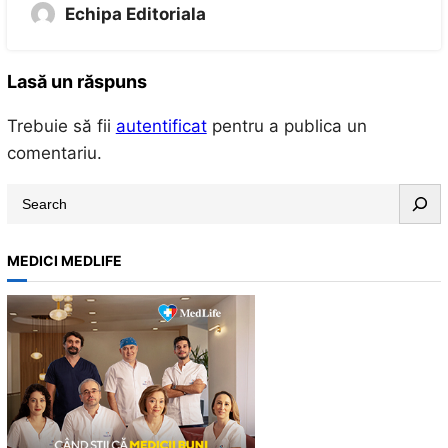
Echipa Editoriala
Lasă un răspuns
Trebuie să fii
autentificat
pentru a publica un
comentariu.
S
e
a
MEDICI MEDLIFE
r
c
h