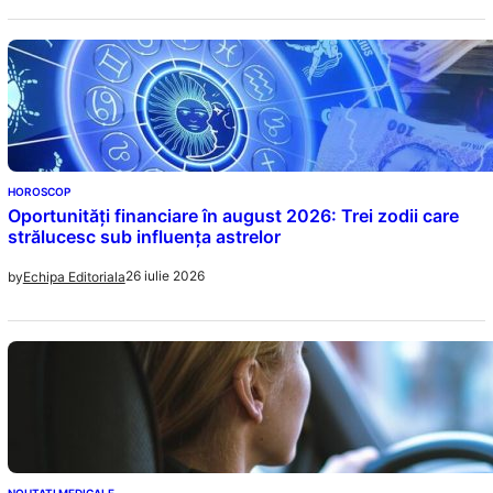
HOROSCOP
Oportunități financiare în august 2026: Trei zodii care
strălucesc sub influența astrelor
26 iulie 2026
by
Echipa Editoriala
NOUTATI MEDICALE