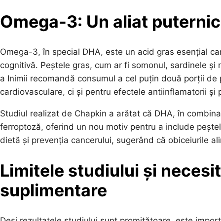
Omega-3: Un aliat puternic 
Omega-3, în special DHA, este un acid gras esențial car
cognitivă. Peștele gras, cum ar fi somonul, sardinele ș
a Inimii recomandă consumul a cel puțin două porții de
cardiovasculare, ci și pentru efectele antiinflamatorii și
Studiul realizat de Chapkin a arătat că DHA, în combinaț
ferroptoză, oferind un nou motiv pentru a include peștel
dietă și prevenția cancerului, sugerând că obiceiurile a
Limitele studiului și necesi
suplimentare
Deși rezultatele studiului sunt promițătoare, este import