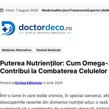
Sari
Skip
Vineri, 7 august 2026
Medicina
Afecțiuni
Tratamente
Expertul zilei
M
la
to
conținut
content
Medicina Alternativa
Noutati Medicale
Puterea Nutrienților: Cum Omega-3
Contribui la Combaterea Celulelor
Posted by
Echipa Editoriala
–
2 iunie 2026
Într-o lume în care bolile cronice, în special cancerul, a
descoperirile recente din domeniul nutriției aduc o raz
sugerează că o combinație de nutrienți obișnuiți, întâlni