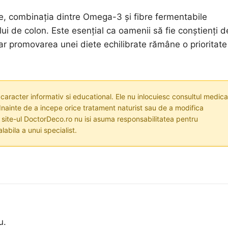
ente, combinația dintre Omega-3 și fibre fermentabile
ui de colon. Este esențial ca oamenii să fie conștienți d
 iar promovarea unei diete echilibrate rămâne o prioritate
 caracter informativ si educational. Ele nu inlocuiesc consultul medica
nainte de a incepe orice tratament naturist sau de a modifica
i site-ul DoctorDeco.ro nu isi asuma responsabilitatea pentru
labila a unui specialist.
u.