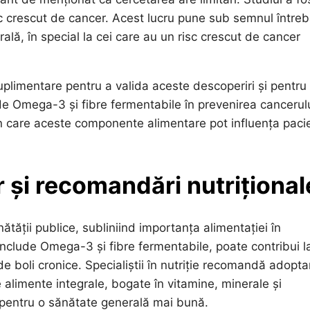
sc crescut de cancer. Acest lucru pune sub semnul întrebă
ală, în special la cei care au un risc crescut de cancer
suplimentare pentru a valida aceste descoperiri și pentru
e Omega-3 și fibre fermentabile în prevenirea cancerulu
 care aceste componente alimentare pot influența pacie
 și recomandări nutrițional
tății publice, subliniind importanța alimentației în
 include Omega-3 și fibre fermentabile, poate contribui l
 de boli cronice. Specialiștii în nutriție recomandă adopt
e alimente integrale, bogate în vitamine, minerale și
i pentru o sănătate generală mai bună.