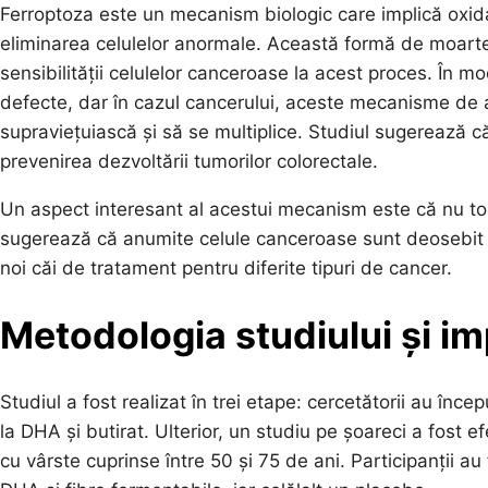
Ferroptoza este un mecanism biologic care implică oxidare
eliminarea celulelor anormale. Această formă de moarte 
sensibilității celulelor canceroase la acest proces. În 
defecte, dar în cazul cancerului, aceste mecanisme de
supraviețuiască și să se multiplice. Studiul sugerează că
prevenirea dezvoltării tumorilor colorectale.
Un aspect interesant al acestui mecanism este că nu toa
sugerează că anumite celule canceroase sunt deosebit d
noi căi de tratament pentru diferite tipuri de cancer.
Metodologia studiului și imp
Studiul a fost realizat în trei etape: cercetătorii au înc
la DHA și butirat. Ulterior, un studiu pe șoareci a fost 
cu vârste cuprinse între 50 și 75 de ani. Participanții a