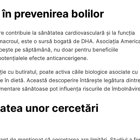
în prevenirea bolilor
e contribuie la sănătatea cardiovasculară și la funcția
i macroul, este o sursă bogată de DHA. Asociația Americ
 pește pe săptămână, nu doar pentru beneficiile
 potențialele efecte anticancerigene.
ie cu butiratul, poate activa căile biologice asociate cu
e în dietă. Această descoperire întărește legătura dintr
limentare sănătoase pot influența riscurile de îmbolnăvir
tatea unor cercetări
ant de menționat că cercetarea are limitări. Studiul a fo