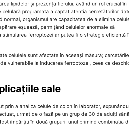
a lipidelor și prezența fierului, având un rol crucial în
celulară programată a captat atenția cercetătorilor dat
mod normal, organismul are capacitatea de a elimina celul
 apărare eșuează, permițând celulelor anormale să
 stimularea ferroptozei ar putea fi o strategie eficientă 
te celulele sunt afectate în aceeași măsură; cercetările
e vulnerabile la inducerea ferroptozei, ceea ce deschi
licațiile sale
eput prin a analiza celule de colon în laborator, expunându
efectuat, urmat de o fază pe un grup de 30 de adulți sănă
u fost împărțiți în două grupuri, unul primind combinația 