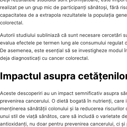
realizat pe un grup mic de participanți sănătoși, fără ri
capacitatea de a extrapola rezultatele la populația gener
colorectal.
Autorii studiului subliniază că sunt necesare cercetări 
evalua efectele pe termen lung ale consumului regulat d
De asemenea, este esențial să se investigheze modul în
deja diagnosticați cu cancer colorectal.
Impactul asupra cetățenilor
Aceste descoperiri au un impact semnificativ asupra sănă
prevenirea cancerului. O dietă bogată în nutrienți, care
menținerea sănătății colonului și la reducerea riscurilor
unui stil de viață sănătos, care să includă o varietate d
antioxidanți, nu doar pentru prevenirea cancerului, ci ș