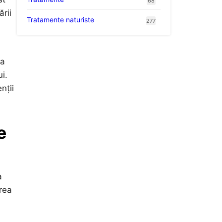
68
rii
Tratamente naturiste
277
 a
i.
nții
e
a
area