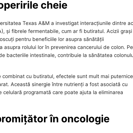
operirile cheie
sitatea Texas A&M a investigat interacțiunile dintre aci
i fibrele fermentabile, cum ar fi butiratul. Acizii grași
cuți pentru beneficiile lor asupra sănătății
 asupra rolului lor în prevenirea cancerului de colon. P
 bacteriile intestinale, contribuie la sănătatea colonulu
 combinat cu butiratul, efectele sunt mult mai puternice
at. Această sinergie între nutrienți a fost asociată cu
e celulară programată care poate ajuta la eliminarea
romițător în oncologie