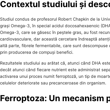
Contextul studiului și desc
Studiul condus de profesorul Robert Chapkin de la Univer
grași Omega-3, în special acidul docosahexaenoic (DHA), ș
Omega-3, care se găsesc în peștele gras, au fost recunos
cardiovasculare, dar această cercetare îndreaptă atenția
altă parte, fibrele fermentabile, care sunt descompuse de
prin producerea de compuși benefici.
Rezultatele studiului au arătat că, atunci când DHA este
decât atunci când fiecare nutrient este administrat separ
activarea unui proces numit ferroptoză, un tip de moart
celulelor deteriorate sau precanceroase din organism.
Ferroptoza: Un mecanism p