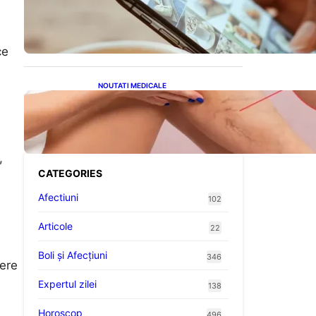
Revoluția Bateriilor pentru
Telefoane: Avantaje,
Provocări și Viitorul
Tehnologiei Energetice
ce
NOUTATI MEDICALE
Varicele și Umflarea
Picioarelor pe Caniculă:
Înțelegerea Simptomelor și
Măsurilor de Prevenție
,
CATEGORIES
i
Afectiuni
102
Articole
22
Boli și Afecțiuni
346
cere
Expertul zilei
138
Horoscop
496