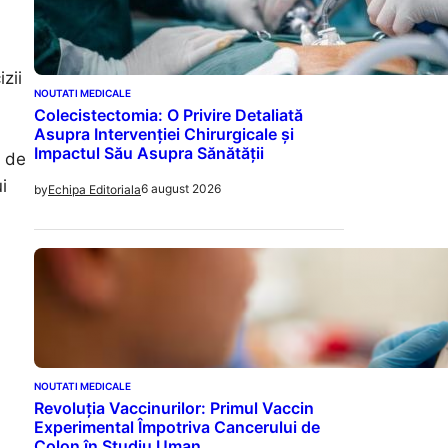
zii
NOUTATI MEDICALE
Colecistectomia: O Privire Detaliată
Asupra Intervenției Chirurgicale și
Impactul Său Asupra Sănătății
e de
i
6 august 2026
by
Echipa Editoriala
NOUTATI MEDICALE
Revoluția Vaccinurilor: Primul Vaccin
Experimental Împotriva Cancerului de
Colon în Studiu Uman