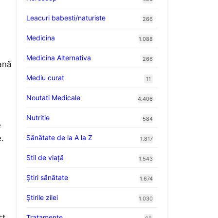
Leacuri babesti/naturiste
266
Medicina
1.088
Medicina Alternativa
266
ană
Mediu curat
11
Noutati Medicale
4.406
Nutritie
584
e
Sănătate de la A la Z
e.
1.817
Stil de viaţă
1.543
Ştiri sănătate
1.674
Știrile zilei
1.030
st
Tratamente