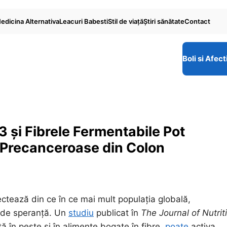
edicina Alternativa
Leacuri Babesti
Stil de viaţă
Ştiri sănătate
Contact
Boli si Afect
 și Fibrele Fermentabile Pot
 Precanceroase din Colon
fectează din ce în ce mai mult populația globală,
ă de speranță. Un
studiu
publicat în
The Journal of Nutrit
tă în pește și în alimente bogate în fibre,
poate
activa