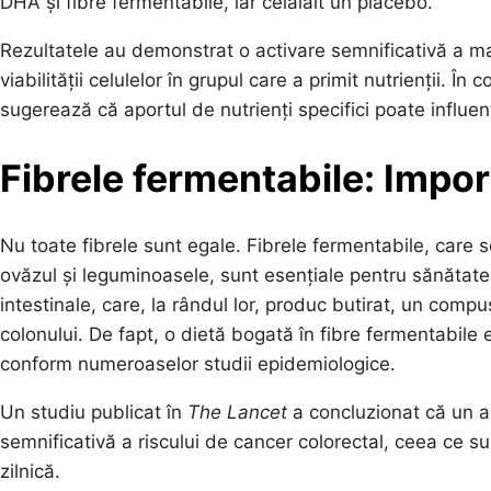
DHA și fibre fermentabile, iar celălalt un placebo.
Rezultatele au demonstrat o activare semnificativă a mark
viabilității celulelor în grupul care a primit nutrienții. 
sugerează că aportul de nutrienți specifici poate influen
Fibrele fermentabile: Impor
Nu toate fibrele sunt egale. Fibrele fermentabile, care
ovăzul și leguminoasele, sunt esențiale pentru sănătat
intestinale, care, la rândul lor, produc butirat, un comp
colonului. De fapt, o dietă bogată în fibre fermentabile 
conform numeroaselor studii epidemiologice.
Un studiu publicat în
The Lancet
a concluzionat că un a
semnificativă a riscului de cancer colorectal, ceea ce su
zilnică.