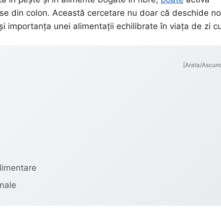
se din colon. Această cercetare nu doar că deschide no
i importanța unei alimentații echilibrate în viața de zi cu
[Arata/Ascun
plimentare
onale