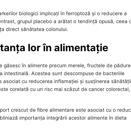
erilor biologici implicați în ferroptoză și o reducere a
În contrast, grupul placebo a arătat o tendință opusă, ceea 
ța direct sănătatea colonului.
tanța lor în alimentație
 se găsesc în alimente precum merele, fructele de pădure
ea intestinală. Acestea sunt descompuse de bacteriile
us asociat cu reducerea inflamației și susținerea sănătăți
este corelată cu un risc mai scăzut de cancer colorectal,
port crescut de fibre alimentare este asociat cu o redu
bliniază importanța integrării acestor alimente în dieta