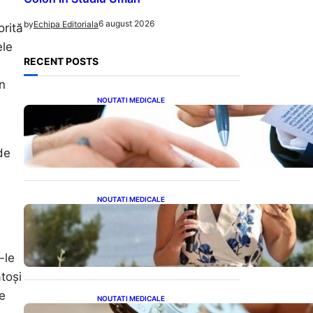
6 august 2026
by
Echipa Editoriala
orită
ele
RECENT POSTS
în
NOUTATI MEDICALE
Acordul României cu Banca
Mondială: O Analiză
Detaliată a Împrumutului și
Condițiilor Impuse
de
NOUTATI MEDICALE
Nașterea prințesei Eugenie
la Lisabona: O alegere plină
de semnificație pentru
familia regală britanică
-le
toși
de
NOUTATI MEDICALE