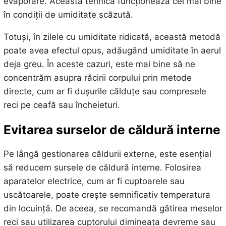
evaporare. Această tehnică funcționează cel mai bine
în condiții de umiditate scăzută.
Totuși, în zilele cu umiditate ridicată, această metodă
poate avea efectul opus, adăugând umiditate în aerul
deja greu. În aceste cazuri, este mai bine să ne
concentrăm asupra răcirii corpului prin metode
directe, cum ar fi dușurile călduțe sau compresele
reci pe ceafă sau încheieturi.
Evitarea surselor de căldură interne
Pe lângă gestionarea căldurii externe, este esențial
să reducem sursele de căldură interne. Folosirea
aparatelor electrice, cum ar fi cuptoarele sau
uscătoarele, poate crește semnificativ temperatura
din locuință. De aceea, se recomandă gătirea meselor
reci sau utilizarea cuptorului dimineața devreme sau