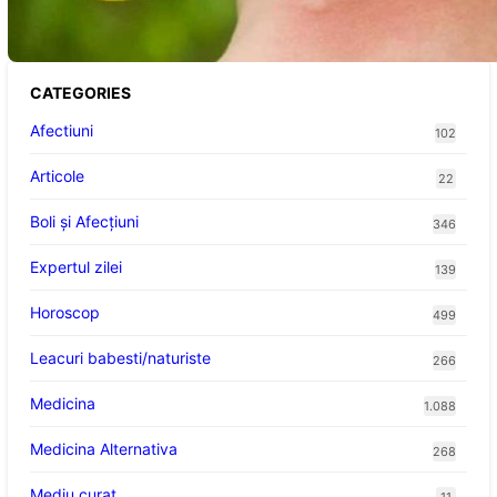
victimelor
CATEGORIES
Afectiuni
102
Articole
22
Boli și Afecțiuni
346
Expertul zilei
139
Horoscop
499
Leacuri babesti/naturiste
266
Medicina
1.088
Medicina Alternativa
268
Mediu curat