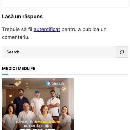
Lasă un răspuns
Trebuie să fii
autentificat
pentru a publica un
comentariu.
S
e
a
MEDICI MEDLIFE
r
c
h