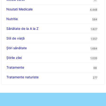
11
Noutati Medicale
4.448
Nutritie
584
Sănătate de la A la Z
1.827
Stil de viaţă
1.557
Ştiri sănătate
1.684
Știrile zilei
1.035
Tratamente
68
Tratamente naturiste
277