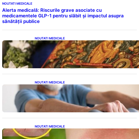
NOUTATI MEDICALE
Alerta medicală: Riscurile grave asociate cu
medicamentele GLP-1 pentru slăbit și impactul asupra
sănătății publice
NOUTATI MEDICALE
Postul Adormirii Maicii Domnului: Tradiții,
Superstiții și Implicații Spiritualitate în 2026
NOUTATI MEDICALE
Îmbunătățirea sănătății cardiovasculare:
Patru exerciții simple pentru reducerea
tensiunii arteriale la domiciliu
NOUTATI MEDICALE
Cum bacteriile pielii influențează atracția
țânțarilor: O nouă viziune asupra alegerii