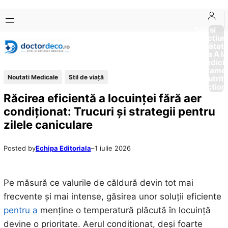
Sari
Skip
la
to
Boli si
Afectiun
conținut
content
Sănătat
de la A la
Medici
Tratame
Noutati Medicale
Stil de viaţă
Nutriti
Diction
Răcirea eficientă a locuinței fără aer
condiționat: Trucuri și strategii pentru
zilele caniculare
Posted by
Echipa Editoriala
–
1 iulie 2026
Pe măsură ce valurile de căldură devin tot mai
frecvente și mai intense, găsirea unor soluții eficiente
pentru a
menține o temperatură plăcută în locuință
devine o prioritate. Aerul condiționat, deși foarte