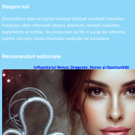
Despre noi
DoctorDeco este un portal medical dedicat sanatatii romanilor.
Publicam zilnic informatii despre afectiuni, remedii naturiste,
tratamente si nutritie. Ne propunem sa fim o sursa de referinta
pentru cei care cauta informatii medicale de incredere.
Recomandari editoriale
Influența lui Venus: Dragoste, Noroc și Oportunități
pentru Tauri și Balanțe în Weekendul 8-9 August