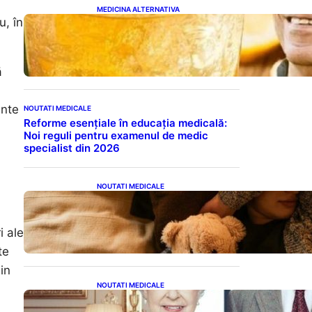
MEDICINA ALTERNATIVA
u, în
Cele cinci băuturi esențiale
pentru menținerea glicemiei
sub control pe timpul nopții:
Ghidul specialistului
ă
ante
NOUTATI MEDICALE
Reforme esențiale în educația medicală:
Noi reguli pentru examenul de medic
specialist din 2026
NOUTATI MEDICALE
Somnul Sănătos: Câte Ore
Trebuie Să Dormi în Funcție
de Vârstă și Impactul
i ale
Asupra Sănătății
te
in
NOUTATI MEDICALE
Longevitatea în Rândul