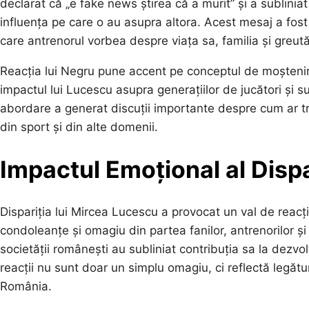
declarat că „e fake news știrea că a murit” și a subliniat 
influența pe care o au asupra altora. Acest mesaj a fost
care antrenorul vorbea despre viața sa, familia și greută
Reacția lui Negru pune accent pe conceptul de moștenire
impactul lui Lucescu asupra generațiilor de jucători și s
abordare a generat discuții importante despre cum ar t
din sport și din alte domenii.
Impactul Emoțional al Dispa
Dispariția lui Mircea Lucescu a provocat un val de reacț
condoleanțe și omagiu din partea fanilor, antrenorilor și 
societății românești au subliniat contribuția sa la dezvol
reacții nu sunt doar un simplu omagiu, ci reflectă legăt
România.