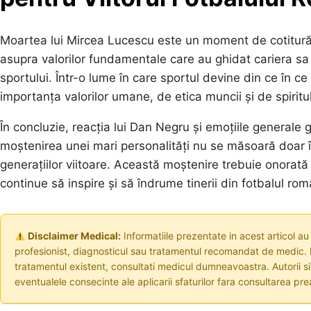
Moartea lui Mircea Lucescu este un moment de cotitură 
asupra valorilor fundamentale care au ghidat cariera sa ș
sportului. Într-o lume în care sportul devine din ce în c
importanța valorilor umane, de etica muncii și de spiri
În concluzie, reacția lui Dan Negru și emoțiile generale
moștenirea unei mari personalități nu se măsoară doar în t
generațiilor viitoare. Această moștenire trebuie onorat
continue să inspire și să îndrume tinerii din fotbalul ro
Disclaimer Medical:
Informatiile prezentate in acest articol au
profesionist, diagnosticul sau tratamentul recomandat de medic. I
tratamentul existent, consultati medicul dumneavoastra. Autorii s
eventualele consecinte ale aplicarii sfaturilor fara consultarea prea