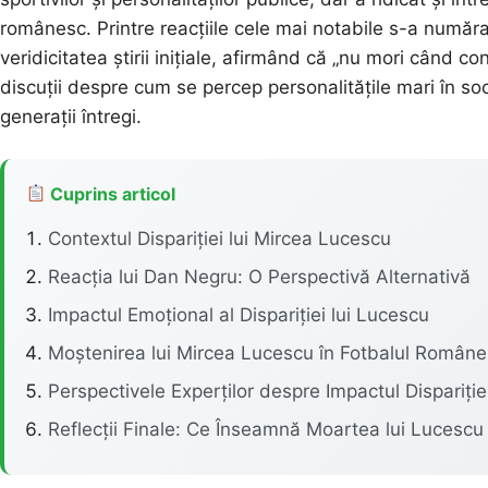
românesc. Printre reacțiile cele mai notabile s-a număr
veridicitatea știrii inițiale, afirmând că „nu mori când cont
discuții despre cum se percep personalitățile mari în s
generații întregi.
Cuprins articol
Contextul Dispariției lui Mircea Lucescu
Reacția lui Dan Negru: O Perspectivă Alternativă
Impactul Emoțional al Dispariției lui Lucescu
Moștenirea lui Mircea Lucescu în Fotbalul Român
Perspectivele Experților despre Impactul Dispariție
Reflecții Finale: Ce Înseamnă Moartea lui Lucescu