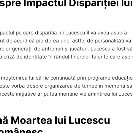
pre Impactul Dispariției lui
mpactul pe care dispariția lui Lucescu îl va avea asupra
unt de acord că pierderea unei astfel de personalități va
relor generații de antrenori și jucători. Lucescu a fost v
criză de identitate în rândul tinerelor talente care aspi
a moștenirea lui să fie continuată prin programe educați
ă este vorba despre organizarea de turnee în memoria sa
ceste inițiative ar putea menține vie amintirea lui Luce
mnă Moartea lui Lucescu
 Românesc