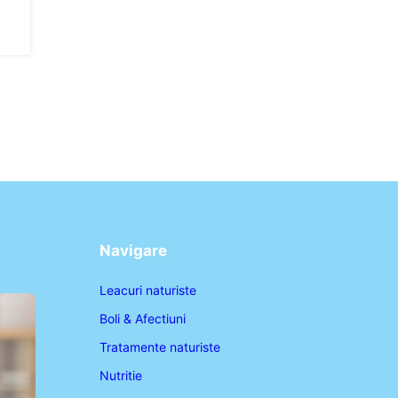
Navigare
Leacuri naturiste
Boli & Afectiuni
Tratamente naturiste
Nutritie