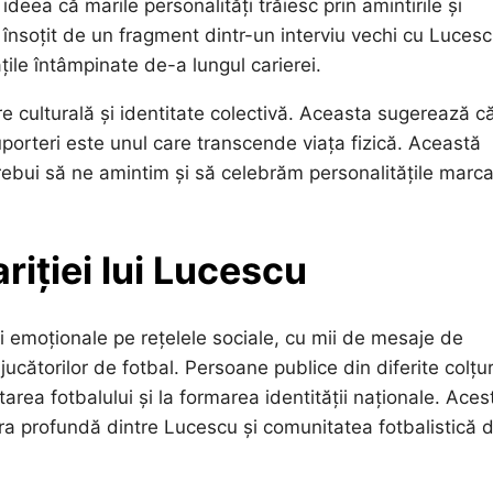
ideea că marile personalități trăiesc prin amintirile și
 însoțit de un fragment dintr-un interviu vechi cu Lucesc
țile întâmpinate de-a lungul carierei.
 culturală și identitate colectivă. Aceasta sugerează c
uporteri este unul care transcende viața fizică. Această
rebui să ne amintim și să celebrăm personalitățile marc
riției lui Lucescu
ii emoționale pe rețelele sociale, cu mii de mesaje de
jucătorilor de fotbal. Persoane publice din diferite colțur
tarea fotbalului și la formarea identității naționale. Aces
ura profundă dintre Lucescu și comunitatea fotbalistică d