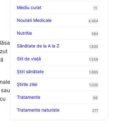
Mediu curat
11
Noutati Medicale
4.454
Nutritie
584
 lăsa
Sănătate de la A la Z
1.830
ăzut
Stil de viaţă
ră
1.559
Ştiri sănătate
1.685
onale
Știrile zilei
1.035
 sau
Tratamente
68
scu
Tratamente naturiste
277