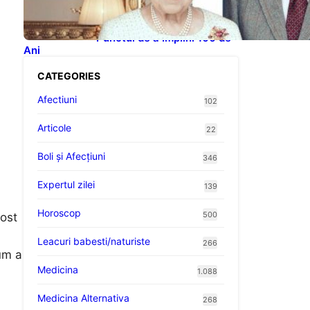
Celebrităților: Lecții din
Viața Prințului Philip și a
Altora care Au Fost Pe
Punctul de a Împlini 100 de
Ani
CATEGORIES
Afectiuni
102
Articole
22
Boli și Afecțiuni
346
Expertul zilei
139
Horoscop
500
fost
Leacuri babesti/naturiste
266
um a
Medicina
1.088
Medicina Alternativa
268