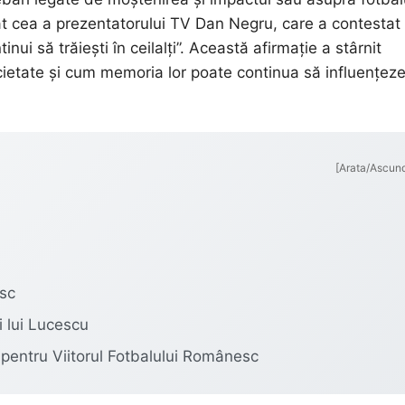
at cea a prezentatorului TV Dan Negru, care a contestat
inui să trăiești în ceilalți”. Această afirmație a stârnit
ocietate și cum memoria lor poate continua să influențez
[Arata/Ascun
esc
i lui Lucescu
 pentru Viitorul Fotbalului Românesc