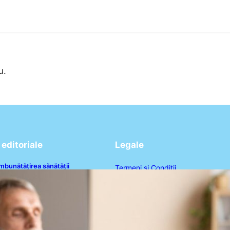
u.
editoriale
Legale
mbunătățirea sănătății
Termeni și Condiții
ardiovasculare: Patru exerciții
imple pentru reducerea tensiunii
Politica de Confidențialitate
rteriale la domiciliu
Politica de Cookies
Disclaimer