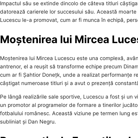
Impactul său se extinde dincolo de câteva titluri câștigate
datorează carierele lor succesului său. Această moarte s
Lucescu le-a promovat, cum ar fi munca în echipă, perse
Moștenirea lui Mircea Luc
Moștenirea lui Mircea Lucescu este una complexă, având
antrenor, el a reușit să transforme echipe precum Dinamo
cum ar fi Șahtior Donețk, unde a realizat performanțe 
câștigat numeroase titluri și a avut o prezență constant
Pe lângă realizările sale sportive, Lucescu a fost și un v
un promotor al programelor de formare a tinerilor jucător
fotbalului românesc. Această viziune pe termen lung est
subliniat și Dan Negru.