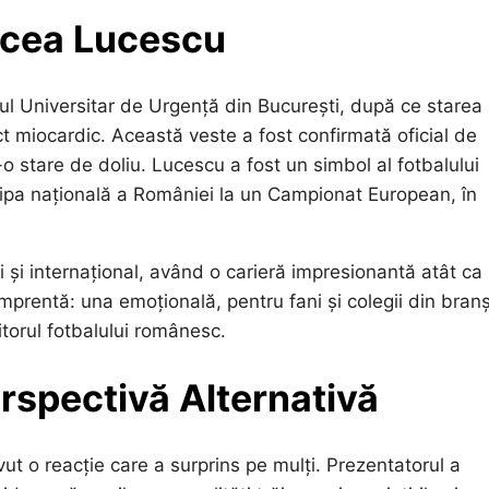
ircea Lucescu
lul Universitar de Urgență din București, după ce starea
t miocardic. Această veste a fost confirmată oficial de
tr-o stare de doliu. Lucescu a fost un simbol al fotbalului
hipa națională a României la un Campionat European, în
i și internațional, având o carieră impresionantă atât ca
amprentă: una emoțională, pentru fani și colegii din bran
iitorul fotbalului românesc.
rspectivă Alternativă
ut o reacție care a surprins pe mulți. Prezentatorul a