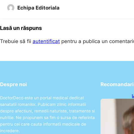
Echipa Editoriala
Lasă un răspuns
Trebuie să fii
autentificat
pentru a publica un comentari
Despre noi
Recomandari 
Î
DoctorDeco este un portal medical dedicat
c
sanatatii romanilor. Publicam zilnic informatii
s
a
despre afectiuni, remedii naturiste, tratamente si
nutritie. Ne propunem sa fim o sursa de referinta
pentru cei care cauta informatii medicale de
incredere.