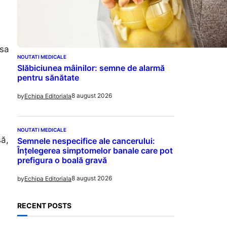
 sa
NOUTATI MEDICALE
Slăbiciunea mâinilor: semne de alarmă
pentru sănătate
8 august 2026
by
Echipa Editoriala
NOUTATI MEDICALE
șă,
Semnele nespecifice ale cancerului:
Înțelegerea simptomelor banale care pot
prefigura o boală gravă
8 august 2026
by
Echipa Editoriala
RECENT POSTS