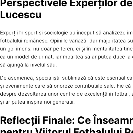
Perspectivele Experților des
Lucescu
Experții în sport și sociologie au început să analizeze i
fotbalului românesc. Opiniile variază, dar majoritatea s
un gol imens, nu doar pe teren, ci și în mentalitatea tine
ca un model de urmat, iar moartea sa ar putea duce la o 
să ajungă la nivelul său.
De asemenea, specialiștii subliniază că este esențial c
și evenimente care să onoreze contribuțiile sale. Fie c
despre dezvoltarea unor centre de excelență în fotbal, a
și ar putea inspira noi generații.
Reflecții Finale: Ce Însea
pentru Viitorul Fotbalului