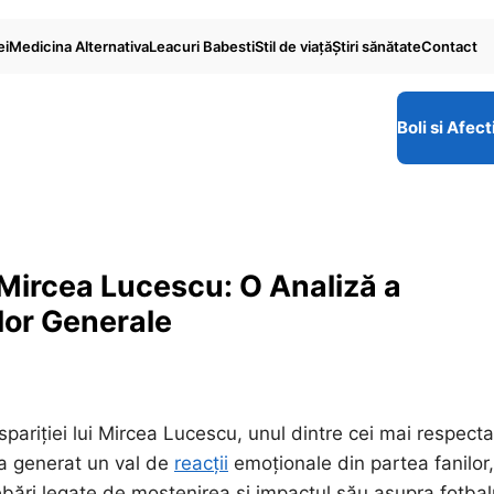
ei
Medicina Alternativa
Leacuri Babesti
Stil de viaţă
Ştiri sănătate
Contact
Boli si Afect
ui Mircea Lucescu: O Analiză a
ilor Generale
pariției lui Mircea Lucescu, unul dintre cei mai respectaț
a a generat un val de
reacții
emoționale din partea fanilor,
ntrebări legate de moștenirea și impactul său asupra fotbal