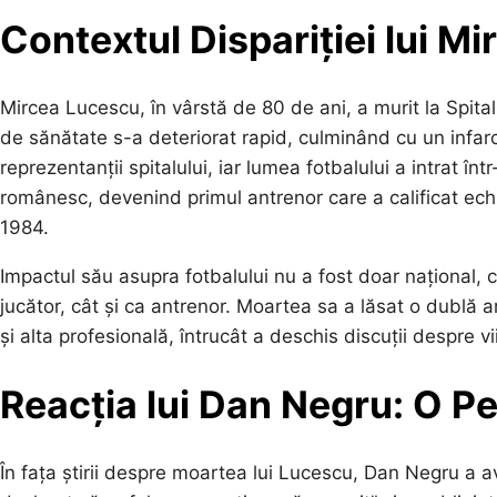
Contextul Dispariției lui M
Mircea Lucescu, în vârstă de 80 de ani, a murit la Spita
de sănătate s-a deteriorat rapid, culminând cu un infarc
reprezentanții spitalului, iar lumea fotbalului a intrat în
românesc, devenind primul antrenor care a calificat ec
1984.
Impactul său asupra fotbalului nu a fost doar național, c
jucător, cât și ca antrenor. Moartea sa a lăsat o dublă 
și alta profesională, întrucât a deschis discuții despre v
Reacția lui Dan Negru: O Pe
În fața știrii despre moartea lui Lucescu, Dan Negru a av