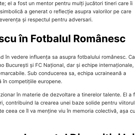
; el a fost un mentor pentru mulți jucători tineri care îi
imbolică a generat o reflecție asupra valorilor pe care
verența și respectul pentru adversari.
escu în Fotbalul Românesc
 în vedere influența sa asupra fotbalului românesc. Ca
 București și FC Național, dar și echipe internaționale,
remarcabile. Sub conducerea sa, echipa ucraineană a
ă în competițiile europene.
izionar în materie de dezvoltare a tinerelor talente. El a 
i, contribuind la crearea unei baze solide pentru viitorul
e ceea ce îl va menține viu în memoria colectivă, așa c