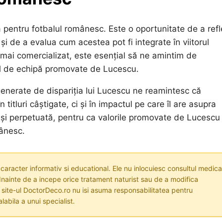
pentru fotbalul românesc. Este o oportunitate de a refl
i de a evalua cum acestea pot fi integrate în viitorul
e mai comercializat, este esențial să ne amintim de
tul de echipă promovate de Lucescu.
 generate de dispariția lui Lucescu ne reamintesc că
itluri câștigate, ci și în impactul pe care îl are asupra
ă și perpetuată, pentru ca valorile promovate de Lucescu
mânesc.
 caracter informativ si educational. Ele nu inlocuiesc consultul medica
nainte de a incepe orice tratament naturist sau de a modifica
i site-ul DoctorDeco.ro nu isi asuma responsabilitatea pentru
labila a unui specialist.