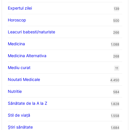
Expertul zilei
139
Horoscop
500
Leacuri babesti/naturiste
266
Medicina
1.088
Medicina Alternativa
268
Mediu curat
11
Noutati Medicale
4.450
Nutritie
584
Sănătate de la A la Z
1.828
Stil de viaţă
1.558
Ştiri sănătate
1.684