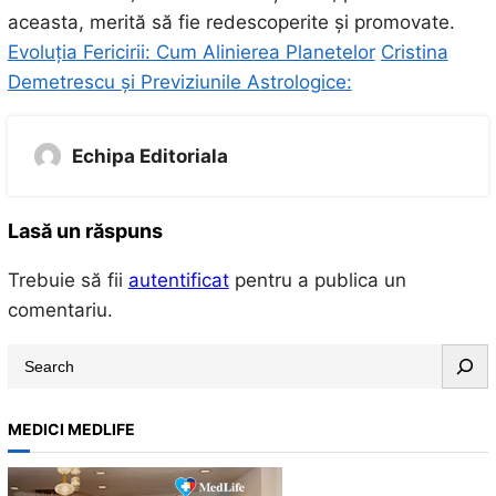
aceasta, merită să fie redescoperite și promovate.
Evoluția Fericirii: Cum Alinierea Planetelor
Cristina
Demetrescu și Previziunile Astrologice:
Echipa Editoriala
Lasă un răspuns
Trebuie să fii
autentificat
pentru a publica un
comentariu.
S
e
a
MEDICI MEDLIFE
r
c