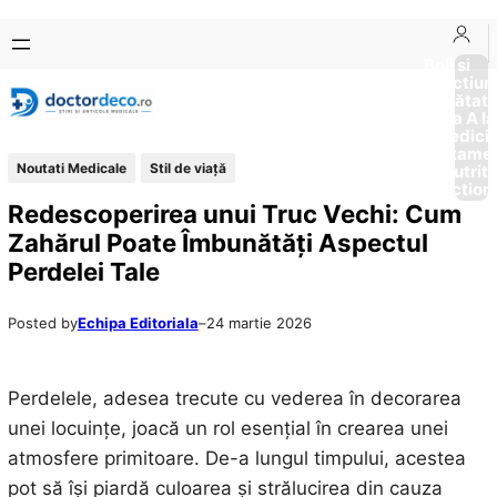
Sari
Skip
la
to
Boli si
Afectiun
conținut
content
Sănătat
de la A la
Medici
Tratame
Noutati Medicale
Stil de viaţă
Nutriti
Diction
Redescoperirea unui Truc Vechi: Cum
Zahărul Poate Îmbunătăți Aspectul
Perdelei Tale
Posted by
Echipa Editoriala
–
24 martie 2026
Perdelele, adesea trecute cu vederea în decorarea
unei locuințe, joacă un rol esențial în crearea unei
atmosfere primitoare. De-a lungul timpului, acestea
pot să își piardă culoarea și strălucirea din cauza