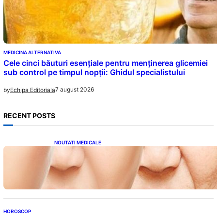
MEDICINA ALTERNATIVA
Cele cinci băuturi esențiale pentru menținerea glicemiei
sub control pe timpul nopții: Ghidul specialistului
7 august 2026
by
Echipa Editoriala
RECENT POSTS
NOUTATI MEDICALE
Evoluția Personalității după 70 de Ani: Ce
Revelații Ne Oferă Studiile Psihologice
HOROSCOP