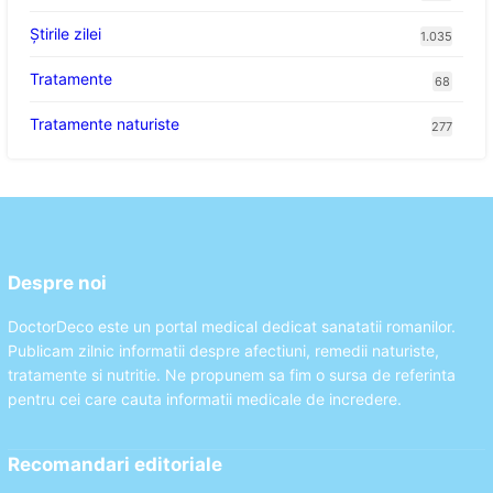
Știrile zilei
1.035
Tratamente
68
Tratamente naturiste
277
Despre noi
DoctorDeco este un portal medical dedicat sanatatii romanilor.
Publicam zilnic informatii despre afectiuni, remedii naturiste,
tratamente si nutritie. Ne propunem sa fim o sursa de referinta
pentru cei care cauta informatii medicale de incredere.
Recomandari editoriale