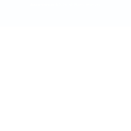
doctordeco.ro
©2026. All Rights Reserved.