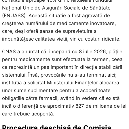
constituie aproape 40% din cheltuielile Fondului
Național Unic de Asigurări Sociale de Sănătate
(FNUASS). Această situație a fost agravată de
creșterea numărului de medicamente inovatoare,
care, deși oferă șanse de supraviețuire și
îmbunătățesc calitatea vieții, vin cu costuri ridicate.
CNAS a anunțat că, începând cu 8 iulie 2026, plățile
pentru medicamente sunt efectuate la termen, ceea
ce reprezintă un pas important în direcția stabilizării
sistemului. Însă, provocările nu s-au terminat aici;
instituția a solicitat Ministerului Finanțelor alocarea
unor sume suplimentare pentru a acoperi toate
obligațiile către farmacii, având în vedere că există
încă o diferență de aproximativ 827 de milioane de lei
care trebuie acoperită.
Procedura deschisă de Comisia