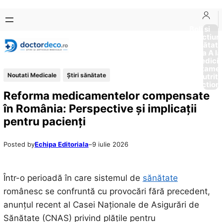
Sari
Skip
la
to
Boli si
Afectiun
conținut
content
Sănătat
de la A la
Medici
Tratame
Noutati Medicale
Ştiri sănătate
Nutriti
Diction
Reforma medicamentelor compensate
în România: Perspective și implicații
pentru pacienți
Posted by
Echipa Editoriala
–
9 iulie 2026
Într-o perioadă în care sistemul de
sănătate
românesc se confruntă cu provocări fără precedent,
anunțul recent al Casei Naționale de Asigurări de
Sănătate (CNAS) privind plățile pentru