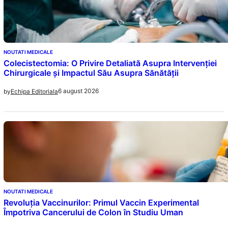
NOUTATI MEDICALE
Colecistectomia: O Privire Detaliată Asupra Intervenției
Chirurgicale și Impactul Său Asupra Sănătății
6 august 2026
by
Echipa Editoriala
NOUTATI MEDICALE
Revoluția Vaccinurilor: Primul Vaccin Experimental
Împotriva Cancerului de Colon în Studiu Uman