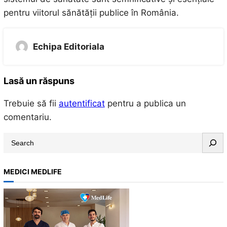
pentru viitorul sănătății publice în România.
Echipa Editoriala
Lasă un răspuns
Trebuie să fii
autentificat
pentru a publica un
comentariu.
S
e
a
MEDICI MEDLIFE
r
c
h