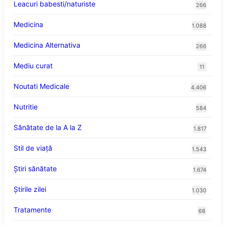
Leacuri babesti/naturiste
266
Medicina
1.088
Medicina Alternativa
266
Mediu curat
11
Noutati Medicale
4.406
Nutritie
584
Sănătate de la A la Z
1.817
Stil de viaţă
1.543
Ştiri sănătate
1.674
Știrile zilei
1.030
Tratamente
68