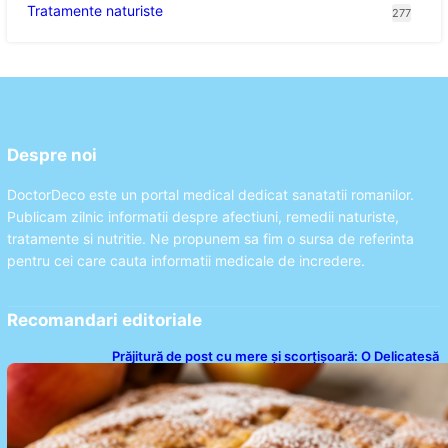
Tratamente naturiste
277
Despre noi
DoctorDeco este un portal medical dedicat sanatatii romanilor.
Publicam zilnic informatii despre afectiuni, remedii naturiste,
tratamente si nutritie. Ne propunem sa fim o sursa de referinta
pentru cei care cauta informatii medicale de incredere.
Recomandari editoriale
Prăjitură de post cu mere și scorțișoară: O Delicatesă
Dulce pentru Postul Adormirii Maicii Domnului