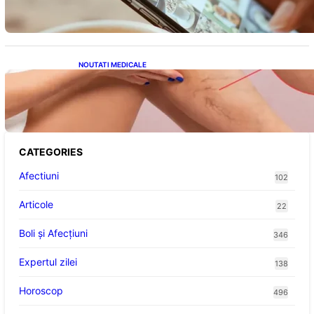
Energetice
NOUTATI MEDICALE
Varicele și Umflarea Picioarelor pe Caniculă:
Înțelegerea Simptomelor și Măsurilor de
Prevenție
CATEGORIES
Afectiuni
102
Articole
22
Boli și Afecțiuni
346
Expertul zilei
138
Horoscop
496