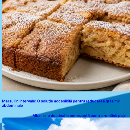
Mersul în intervale: O soluție accesibilă pentru reducerea grăsimii
abdominale
Albania, o destinație emergentă pentru români: plaje
spectaculoase, ape turcoaz și prețuri accesibile