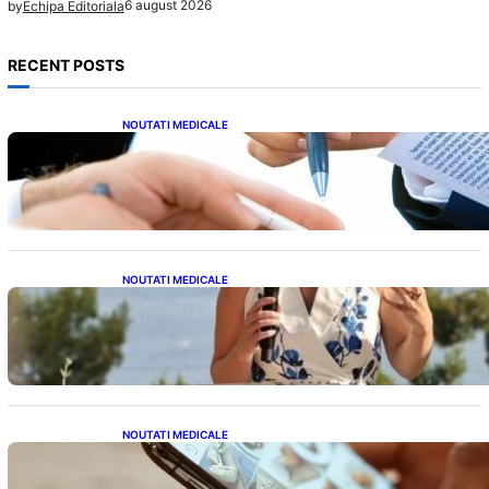
6 august 2026
by
Echipa Editoriala
RECENT POSTS
NOUTATI MEDICALE
Acordul României cu Banca Mondială: O
Analiză Detaliată a Împrumutului și
Condițiilor Impuse
NOUTATI MEDICALE
Nașterea prințesei Eugenie la Lisabona: O
alegere plină de semnificație pentru familia
regală britanică
NOUTATI MEDICALE
Revoluția Bateriilor pentru Telefoane:
Avantaje, Provocări și Viitorul Tehnologiei