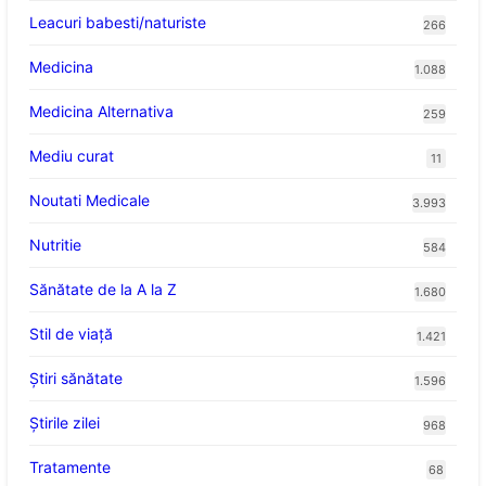
Leacuri babesti/naturiste
266
Medicina
1.088
Medicina Alternativa
259
Mediu curat
11
Noutati Medicale
3.993
Nutritie
584
Sănătate de la A la Z
1.680
Stil de viaţă
1.421
Ştiri sănătate
1.596
Știrile zilei
968
Tratamente
68