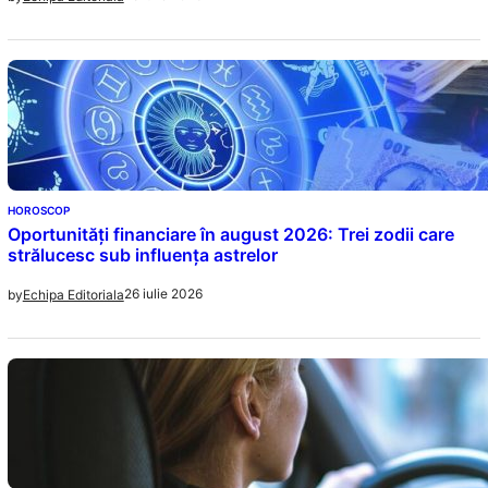
HOROSCOP
Oportunități financiare în august 2026: Trei zodii care
strălucesc sub influența astrelor
26 iulie 2026
by
Echipa Editoriala