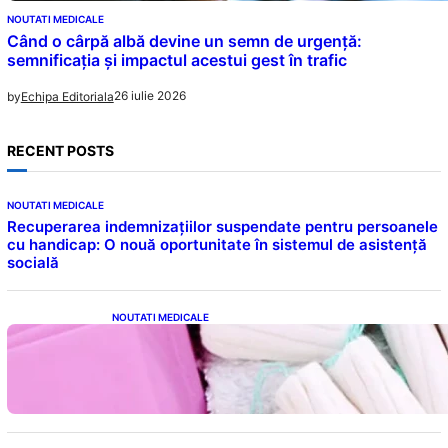
NOUTATI MEDICALE
Când o cârpă albă devine un semn de urgență:
semnificația și impactul acestui gest în trafic
26 iulie 2026
by
Echipa Editoriala
RECENT POSTS
NOUTATI MEDICALE
Recuperarea indemnizațiilor suspendate pentru persoanele
cu handicap: O nouă oportunitate în sistemul de asistență
socială
NOUTATI MEDICALE
Tampoanele menstruale: O analiză profundă
a riscurilor legate de metale toxice