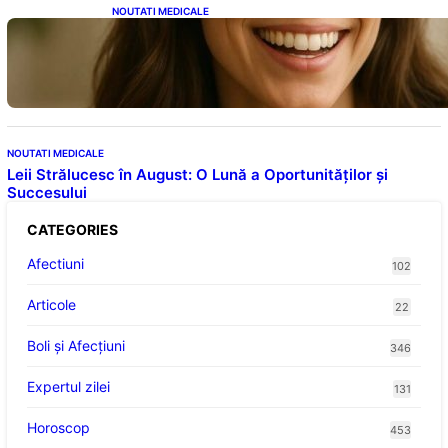
NOUTATI MEDICALE
Ceaiul – Băutura care protejează inima:
Descoperiri recente despre beneficiile
consumului zilnic
NOUTATI MEDICALE
Leii Strălucesc în August: O Lună a Oportunităților și
Succesului
CATEGORIES
Afectiuni
102
Articole
22
Boli și Afecțiuni
346
Expertul zilei
131
Horoscop
453