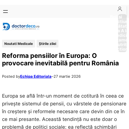
Sari
Skip
la
to
Boli si
Afectiun
conținut
content
Sănătat
de la A la
Medici
Tratame
Noutati Medicale
Știrile zilei
Nutriti
Diction
Reforma pensiilor în Europa: O
provocare inevitabilă pentru România
Posted by
Echipa Editoriala
–
27 martie 2026
Europa se află într-un moment de cotitură în ceea ce
privește sistemul de pensii, cu vârstele de pensionare
în creștere și reformele necesare care devin din ce în
ce mai presante. Această tendință nu este doar o
problemă de politici sociale; ea reflectă schimbări