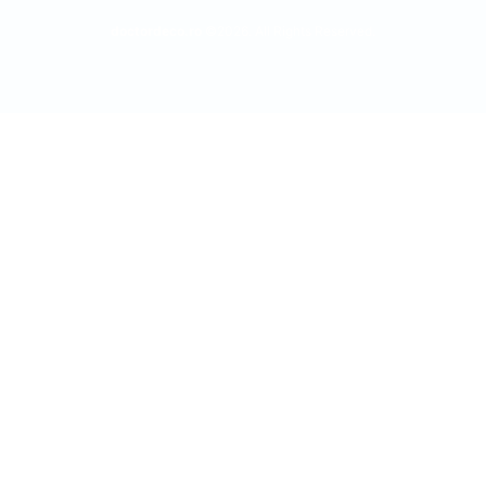
doctordeco.ro
©2026. All Rights Reserved.