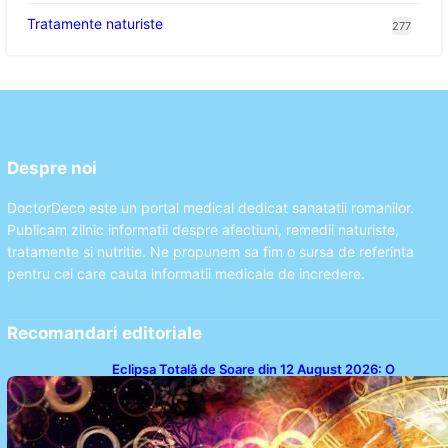
Tratamente naturiste
277
Despre noi
DoctorDeco este un portal medical dedicat sanatatii romanilor.
Publicam zilnic informatii despre afectiuni, remedii naturiste,
tratamente si nutritie. Ne propunem sa fim o sursa de referinta
pentru cei care cauta informatii medicale de incredere.
Recomandari editoriale
Eclipsa Totală de Soare din 12 August 2026: O
Analiză a Impactului asupra Trei Zodii și a Ciclului de
18 Ani