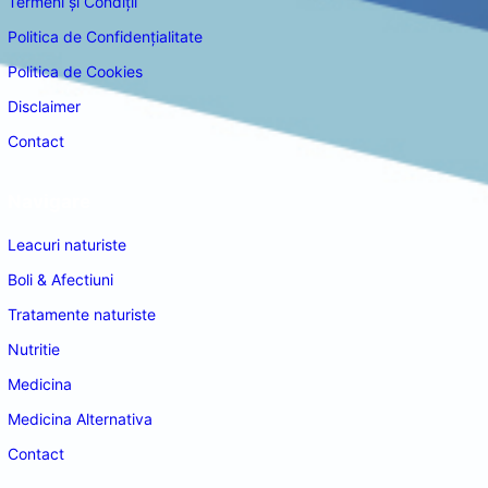
Termeni și Condiții
Politica de Confidențialitate
Politica de Cookies
Disclaimer
Contact
Navigare
Leacuri naturiste
Boli & Afectiuni
Tratamente naturiste
Nutritie
Medicina
Medicina Alternativa
Contact