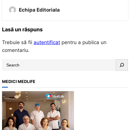
Echipa Editoriala
Lasă un răspuns
Trebuie să fii
autentificat
pentru a publica un
comentariu.
S
e
a
MEDICI MEDLIFE
r
c
h