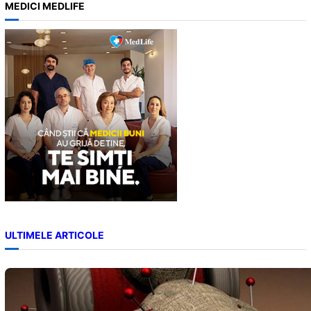
MEDICI MEDLIFE
r
c
h
ULTIMELE ARTICOLE