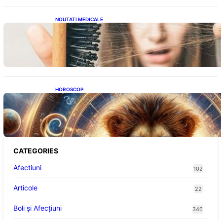
NOUTATI MEDICALE
Semnele unei deficiențe de proteine:
Impactul asupra sănătății tale
HOROSCOP
Portalul Leului 8/8: Oportunități de
Abundență pentru Cinci Zodii în 2026
CATEGORIES
Afectiuni
102
Articole
22
Boli și Afecțiuni
346