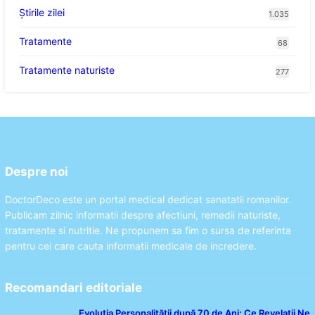
Știrile zilei
1.035
Tratamente
68
Tratamente naturiste
277
Despre noi
DoctorDeco este un portal medical dedicat sanatatii romanilor.
Publicam zilnic informatii despre afectiuni, remedii naturiste,
tratamente si nutritie. Ne propunem sa fim o sursa de referinta
pentru cei care cauta informatii medicale de incredere.
Recomandari editoriale
Evoluția Personalității după 70 de Ani: Ce Revelații Ne