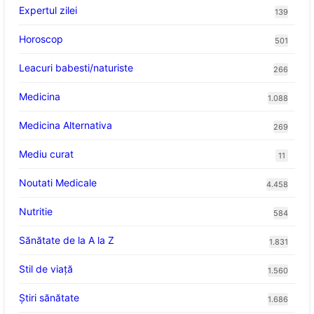
Expertul zilei
139
Horoscop
501
Leacuri babesti/naturiste
266
Medicina
1.088
Medicina Alternativa
269
Mediu curat
11
Noutati Medicale
4.458
Nutritie
584
Sănătate de la A la Z
1.831
Stil de viaţă
1.560
Ştiri sănătate
1.686