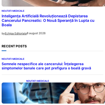
NOUTATI MEDICALE
Inteligența Artificială Revoluționează Depistarea
Cancerului Pancreatic: O Nouă Speranță în Lupta cu
Boala
8 august 2026
by
Echipa Editoriala
RECENT POSTS
NOUTATI MEDICALE
Semnele nespecifice ale cancerului: Înțelegerea
simptomelor banale care pot prefigura o boală gravă
NOUTATI MEDICALE
Inteligența dincolo de note: Semnele unui IQ
ridicat care nu țin de școală