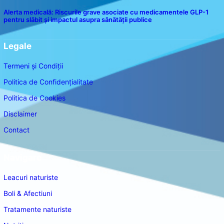
Alerta medicală: Riscurile grave asociate cu medicamentele GLP-1
pentru slăbit și impactul asupra sănătății publice
Legale
Termeni și Condiții
Politica de Confidențialitate
Politica de Cookies
Disclaimer
Contact
Navigare
Leacuri naturiste
Boli & Afectiuni
Tratamente naturiste