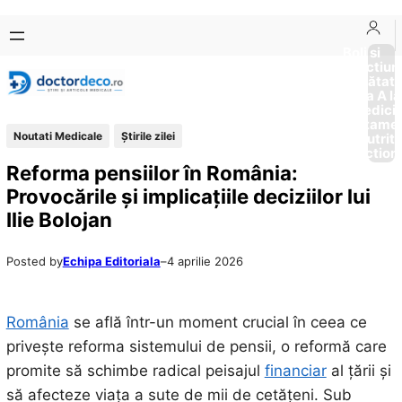
Sari
Skip
la
to
Boli si
Afectiun
conținut
content
Sănătat
de la A la
Medici
Tratame
Noutati Medicale
Știrile zilei
Nutriti
Diction
Reforma pensiilor în România:
Provocările și implicațiile deciziilor lui
Ilie Bolojan
Posted by
Echipa Editoriala
–
4 aprilie 2026
România
se află într-un moment crucial în ceea ce
privește reforma sistemului de pensii, o reformă care
promite să schimbe radical peisajul
financiar
al țării și
să afecteze viața a sute de mii de cetățeni. Sub