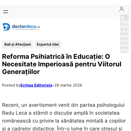
Sari
Skip
la
to
Boli si
Afectiun
conținut
content
Sănătat
de la A la
Medici
Tratame
Boli și Afecțiuni
Expertul zilei
Nutriti
Diction
Reforma Psihiatrică în Educație: O
Necesitate Imperioasă pentru Viitorul
Generațiilor
Posted by
Echipa Editoriala
–
28 martie 2026
Recent, un avertisment venit din partea psihologului
Radu Leca a stârnit o discuție amplă în societatea
românească cu privire la sănătatea mintală a copiilor
și a cadrelor didactice. Într-o lume în care stresul și