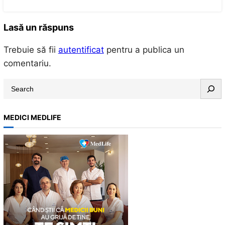
Lasă un răspuns
Trebuie să fii
autentificat
pentru a publica un
comentariu.
S
e
a
MEDICI MEDLIFE
r
c
h