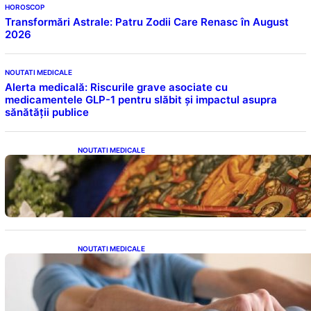
HOROSCOP
Transformări Astrale: Patru Zodii Care Renasc în August
2026
NOUTATI MEDICALE
Alerta medicală: Riscurile grave asociate cu
medicamentele GLP-1 pentru slăbit și impactul asupra
sănătății publice
NOUTATI MEDICALE
Postul Adormirii Maicii Domnului: Tradiții,
Superstiții și Implicații Spiritualitate în 2026
NOUTATI MEDICALE
Îmbunătățirea sănătății cardiovasculare:
Patru exerciții simple pentru reducerea
tensiunii arteriale la domiciliu