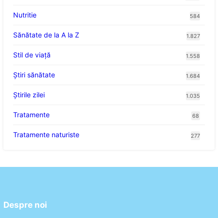
Nutritie
584
Sănătate de la A la Z
1.827
Stil de viaţă
1.558
Ştiri sănătate
1.684
Știrile zilei
1.035
Tratamente
68
Tratamente naturiste
277
Despre noi