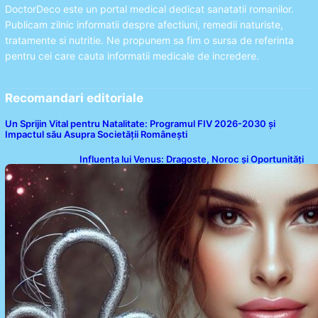
DoctorDeco este un portal medical dedicat sanatatii romanilor.
Publicam zilnic informatii despre afectiuni, remedii naturiste,
tratamente si nutritie. Ne propunem sa fim o sursa de referinta
pentru cei care cauta informatii medicale de incredere.
Recomandari editoriale
Un Sprijin Vital pentru Natalitate: Programul FIV 2026-2030 și
Impactul său Asupra Societății Românești
Influența lui Venus: Dragoste, Noroc și Oportunități
pentru Tauri și Balanțe în Weekendul 8-9 August