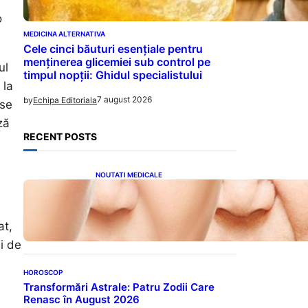
o
MEDICINA ALTERNATIVA
Cele cinci băuturi esențiale pentru
menținerea glicemiei sub control pe
ul
timpul nopții: Ghidul specialistului
 la
7 august 2026
by
Echipa Editoriala
rse
ză
RECENT POSTS
NOUTATI MEDICALE
Evoluția Personalității după
70 de Ani: Ce Revelații Ne
Oferă Studiile Psihologice
at,
i de
n
HOROSCOP
Transformări Astrale: Patru Zodii Care
Renasc în August 2026