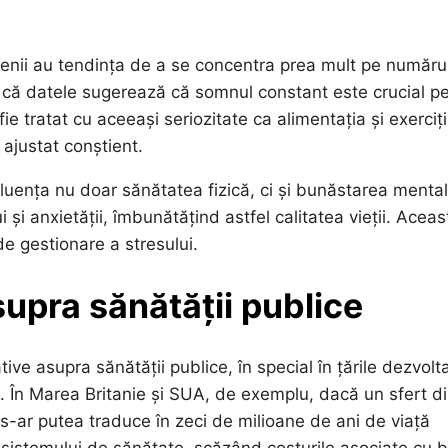
amenii au tendința de a se concentra prea mult pe număru
ă că datele sugerează că somnul constant este crucial p
 tratat cu aceeași seriozitate ca alimentația și exerciți
 ajustat conștient.
uența nu doar sănătatea fizică, ci și bunăstarea menta
și anxietății, îmbunătățind astfel calitatea vieții. Aceas
de gestionare a stresului.
supra sănătății publice
tive asupra sănătății publice, în special în țările dezvolt
 În Marea Britanie și SUA, de exemplu, dacă un sfert di
s-ar putea traduce în zeci de milioane de ani de viață