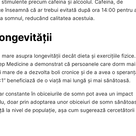
stimulente precum cafeina și alcoolul. Cafeina, de
ce înseamnă că ar trebui evitată după ora 14:00 pentru 
ta somnul, reducând calitatea acestuia.
ongevității
re asupra longevității decât dieta și exercițiile fizice
Sleep Medicine a demonstrat că persoanele care dorm mai
i mare de a dezvolta boli cronice și de a avea o speran
7:1” beneficiază de o viață mai lungă și mai sănătoasă.
 dar constante în obiceiurile de somn pot avea un impact
lu, doar prin adoptarea unor obiceiuri de somn sănătoa
ață la nivel de populație, așa cum sugerează cercetătorii