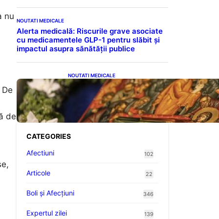
a nu
NOUTATI MEDICALE
Alerta medicală: Riscurile grave asociate
cu medicamentele GLP-1 pentru slăbit și
impactul asupra sănătății publice
NOUTATI MEDICALE
Postul Adormirii Maicii
. De
Domnului: Tradiții,
Superstiții și Implicații
Spiritualitate în 2026
ță de
CATEGORIES
Afectiuni
102
se,
Articole
22
Boli și Afecțiuni
346
Expertul zilei
139