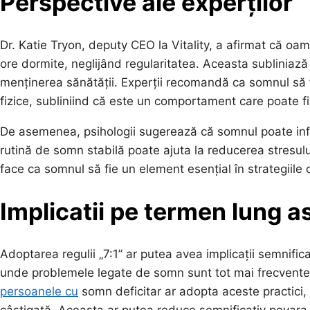
Perspective ale experților
Dr. Katie Tryon, deputy CEO la Vitality, a afirmat că o
ore dormite, neglijând regularitatea. Aceasta subliniaz
menținerea sănătății. Experții recomandă ca somnul să fie
fizice, subliniind că este un comportament care poate fi
De asemenea, psihologii sugerează că somnul poate infl
rutină de somn stabilă poate ajuta la reducerea stresului 
face ca somnul să fie un element esențial în strategiile 
Implicatii pe termen lung a
Adoptarea regulii „7:1” ar putea avea implicații semnifica
unde problemele legate de somn sunt tot mai frecvente.
persoanele cu
somn deficitar ar adopta aceste practici, 