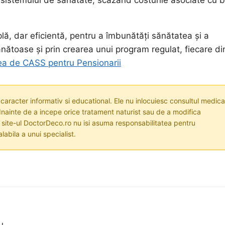
sistemului de sănătate, scăzând costurile asociate cu bo
lă, dar eficientă, pentru a îmbunătăți sănătatea și a
nătoase și prin crearea unui program regulat, fiecare di
ea de CASS pentru Pensionarii
 caracter informativ si educational. Ele nu inlocuiesc consultul medica
nainte de a incepe orice tratament naturist sau de a modifica
i site-ul DoctorDeco.ro nu isi asuma responsabilitatea pentru
labila a unui specialist.
u.