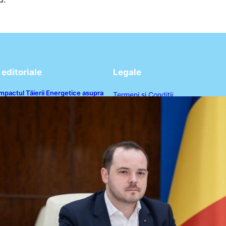
editoriale
Legale
mpactul Tăierii Energetice asupra
Termeni și Condiții
roducției de Medicamente:
vertismentul lui Alexandru
Politica de Confidențialitate
ogobete către Guvernul României
Politica de Cookies
Disclaimer
Contact