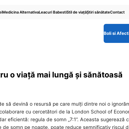
ei
Medicina Alternativa
Leacuri Babesti
Stil de viaţă
Ştiri sănătate
Contact
Boli si Afect
ru o viață mai lungă și sănătoasă
de să devină o resursă pe care mulți dintre noi o ignoră
în colaborare cu cercetători de la London School of Econ
 dar eficientă: regula de somn „7:1”. Aceasta sugerează 
re de somn pe noapte, poate reduce semnificativ riscul 