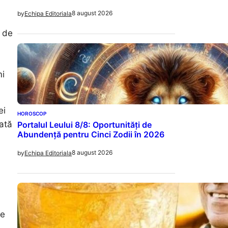
8 august 2026
by
Echipa Editoriala
p de
mi
ei
HOROSCOP
iată
Portalul Leului 8/8: Oportunități de
Abundență pentru Cinci Zodii în 2026
8 august 2026
by
Echipa Editoriala
se