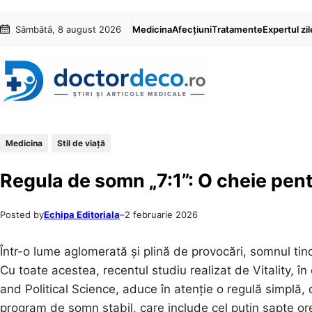
Sari
Skip
Sâmbătă, 8 august 2026
Medicina
Afecțiuni
Tratamente
Expertul zil
la
to
conținut
content
Medicina
Stil de viaţă
Regula de somn „7:1”: O cheie pent
Posted by
Echipa Editoriala
–
2 februarie 2026
Într-o lume aglomerată și plină de provocări, somnul tin
Cu toate acestea, recentul studiu realizat de Vitality, 
and Political Science, aduce în atenție o regulă simplă,
program de somn stabil, care include cel puțin șapte o