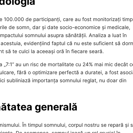
odologia
e 100.000 de participanți, care au fost monitorizați tim
urile de somn, dar și date socio-economice și medicale,
pactului somnului asupra sănătății. Analiza a luat în
 acestuia, evidențiind faptul că nu este suficient să dor
 să te culci la aceeași oră în fiecare seară.
a „7:1” au un risc de mortalitate cu 24% mai mic decât c
ulcare, fără o optimizare perfectă a duratei, a fost asoc
tici subliniază importanța somnului reglat, nu doar din
nătatea generală
ismului. În timpul somnului, corpul nostru se repară și 