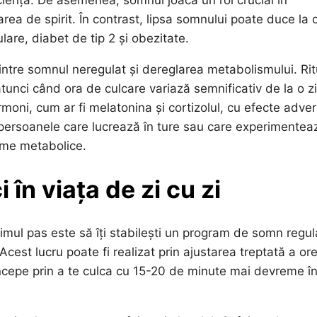
ciența. De asemenea, somnul joacă un rol crucial în
rea de spirit. În contrast, lipsa somnului poate duce la 
are, diabet de tip 2 și obezitate.
intre somnul neregulat și dereglarea metabolismului. Rit
atunci când ora de culcare variază semnificativ de la o zi
rmoni, cum ar fi melatonina și cortizolul, cu efecte adve
 persoanele care lucrează în ture sau care experimentea
leme metabolice.
 în viața de zi cu zi
rimul pas este să îți stabilești un program de somn regul
est lucru poate fi realizat prin ajustarea treptată a ore
ncepe prin a te culca cu 15-20 de minute mai devreme î