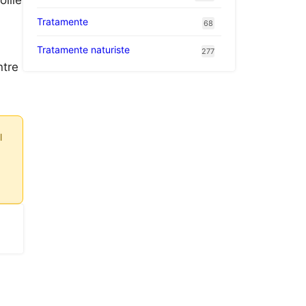
lile
Tratamente
68
Tratamente naturiste
277
ntre
l