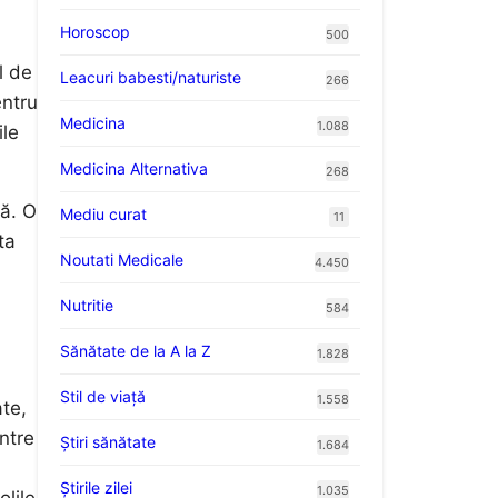
Horoscop
500
l de
Leacuri babesti/naturiste
266
entru
Medicina
1.088
ile
Medicina Alternativa
268
lă. O
Mediu curat
11
ta
Noutati Medicale
4.450
Nutritie
584
Sănătate de la A la Z
1.828
Stil de viaţă
1.558
ate,
ntre
Ştiri sănătate
1.684
Știrile zilei
1.035