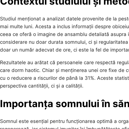
Contextul studiului și met
Studiul menționat a analizat datele provenite de la pest
mai multe luni. Acesta a inclus informații despre obicei
ceea ce oferă o imagine de ansamblu detaliată asupra im
considerare nu doar durata somnului, ci și regularitatea
doar un număr adecvat de ore, ci este la fel de important
Rezultatele au arătat că persoanele care respectă regul
care dorm haotic. Chiar și menținerea unei ore fixe de c
cu o reducere a riscurilor de până la 31%. Aceste statis
perspectiva cantității, ci și a calității.
Importanța somnului în să
Somnul este esențial pentru funcționarea optimă a organ