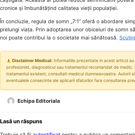
câștigată. Aceasta ar putea reduce semnificativ povara 
cronice și îmbunătățind calitatea vieții populației.
În concluzie, regula de somn „7:1” oferă o abordare simp
prelungi viața. Prin adoptarea unor obiceiuri de somn să
noi poate contribui la o societate mai sănătoasă.
Scutir
Disclaimer Medical:
Informatiile prezentate in acest articol au
profesionist, diagnosticul sau tratamentul recomandat de medic. I
tratamentul existent, consultati medicul dumneavoastra. Autorii s
eventualele consecinte ale aplicarii sfaturilor fara consultarea prea
Echipa Editoriala
Lasă un răspuns
Trebuie să fii
autentificat
pentru a publica un comentari