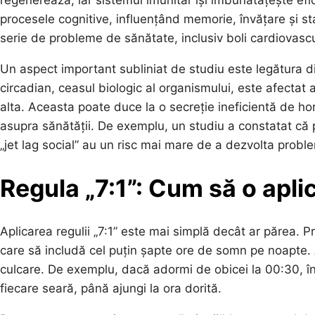
regenerează, iar sistemul imunitar își îmbunătățește efi
procesele cognitive, influențând memorie, învățare și sta
serie de probleme de sănătate, inclusiv boli cardiovascul
Un aspect important subliniat de studiu este legătura d
circadian, ceasul biologic al organismului, este afectat 
alta. Aceasta poate duce la o secreție ineficientă de ho
asupra sănătății. De exemplu, un studiu a constatat că
„jet lag social” au un risc mai mare de a dezvolta prob
Regula „7:1”: Cum să o aplici
Aplicarea regulii „7:1” este mai simplă decât ar părea. P
care să includă cel puțin șapte ore de somn pe noapte. Ac
culcare. De exemplu, dacă adormi de obicei la 00:30, î
fiecare seară, până ajungi la ora dorită.