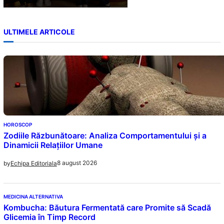
ULTIMELE ARTICOLE
HOROSCOP
Zodiile Răzbunătoare: Analiza Comportamentului și a
Dinamicii Relațiilor Umane
8 august 2026
by
Echipa Editoriala
MEDICINA ALTERNATIVA
Kombucha: Băutura Fermentată care Promite să Scadă
Glicemia în Timp Record