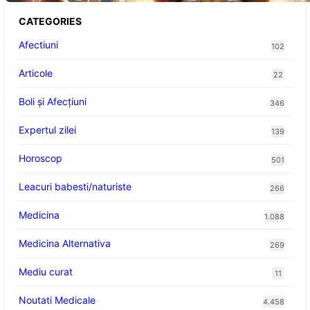
CATEGORIES
Afectiuni
102
Articole
22
Boli și Afecțiuni
346
Expertul zilei
139
Horoscop
501
Leacuri babesti/naturiste
266
Medicina
1.088
Medicina Alternativa
269
Mediu curat
11
Noutati Medicale
4.458