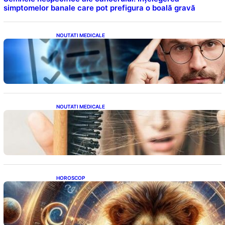
simptomelor banale care pot prefigura o boală gravă
NOUTATI MEDICALE
Inteligența dincolo de note: Semnele unui IQ
ridicat care nu țin de școală
NOUTATI MEDICALE
Semnele unei deficiențe de proteine:
Impactul asupra sănătății tale
HOROSCOP
Portalul Leului 8/8: Oportunități de
Abundență pentru Cinci Zodii în 2026