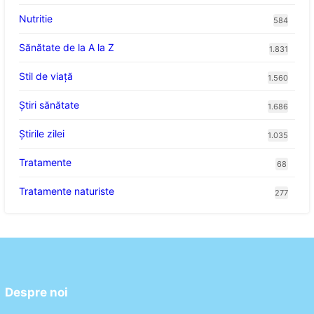
Nutritie
584
Sănătate de la A la Z
1.831
Stil de viaţă
1.560
Ştiri sănătate
1.686
Știrile zilei
1.035
Tratamente
68
Tratamente naturiste
277
Despre noi