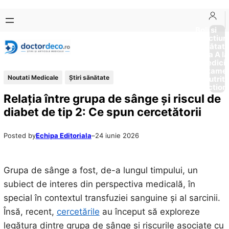
Sari
Skip
la
to
Boli si
Afectiun
conținut
content
Sănătat
de la A la
Medici
Tratame
Noutati Medicale
Ştiri sănătate
Nutriti
Diction
Relația între grupa de sânge și riscul de
diabet de tip 2: Ce spun cercetătorii
Posted by
Echipa Editoriala
–
24 iunie 2026
Grupa de sânge a fost, de-a lungul timpului, un
subiect de interes din perspectiva medicală, în
special în contextul transfuziei sanguine și al sarcinii.
Însă, recent,
cercetările
au început să exploreze
legătura dintre grupa de sânge și riscurile asociate cu