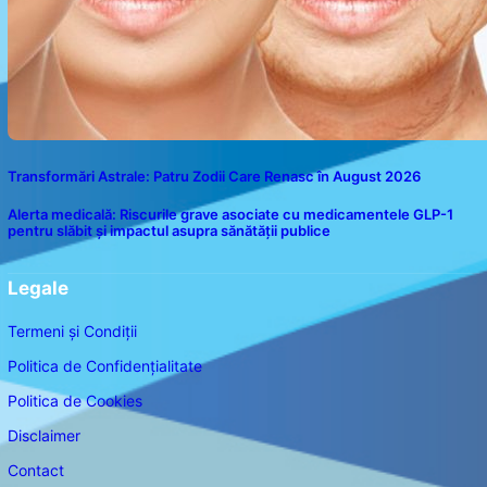
Transformări Astrale: Patru Zodii Care Renasc în August 2026
Alerta medicală: Riscurile grave asociate cu medicamentele GLP-1
pentru slăbit și impactul asupra sănătății publice
Legale
Termeni și Condiții
Politica de Confidențialitate
Politica de Cookies
Disclaimer
Contact