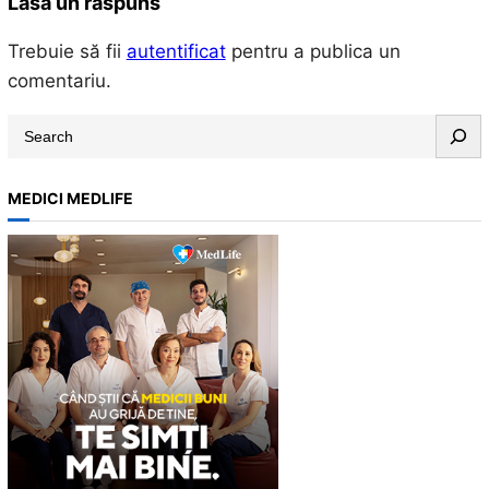
Lasă un răspuns
Trebuie să fii
autentificat
pentru a publica un
comentariu.
S
e
a
MEDICI MEDLIFE
r
c
h