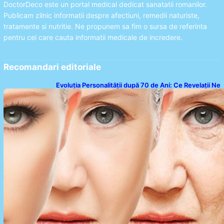
DoctorDeco este un portal medical dedicat sanatatii romanilor.
Publicam zilnic informatii despre afectiuni, remedii naturiste,
tratamente si nutritie. Ne propunem sa fim o sursa de referinta
pentru cei care cauta informatii medicale de incredere.
Recomandari editoriale
Evoluția Personalității după 70 de Ani: Ce Revelații Ne
Oferă Studiile Psihologice