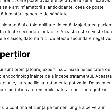
i sintetici, care poate avea efecte adverse semnificative.
sale antiinflamatorii și antioxidante, ceea ce poate
tățirea stării generale de sănătate.
siguranță și o tolerabilitate ridicată. Majoritatea pacienț
enta efecte secundare notabile. Aceasta este o veste bu
le clasice, datorită fricii de efecte secundare negative.
perților
ui sunt promițătoare, experții subliniază necesitatea de
c endocrinolog înainte de a începe tratamentul. Această
e unic, iar reacțiile la tratamente pot varia. De asemen
pre modul în care remediile naturale pot fi integrate în
ntru a confirma eficiența pe termen lung a aloe vera în