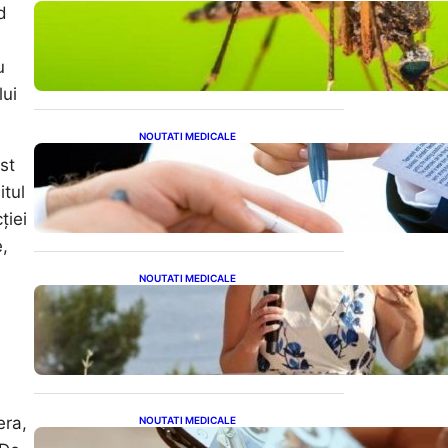
d
Virusul West Nile: O
Amenințare Tot Mai
Aproape pentru România și
u
Europa
lui
NOUTATI MEDICALE
Acordul României cu Banca
st
Mondială: O Analiză
itul
Detaliată a Împrumutului și
Condițiilor Impuse
ției
e,
NOUTATI MEDICALE
Nașterea prințesei Eugenie
la Lisabona: O alegere plină
de semnificație pentru
familia regală britanică
era,
NOUTATI MEDICALE
Revoluția Bateriilor pentru