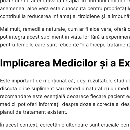
poate oferi o alternativă la terapia cu hormoni tiroidien
asemenea, aloe vera este cunoscută pentru proprietățile 
contribui la reducerea inflamației tiroidiene și la îmbună
Mai mult, remediile naturale, cum ar fi aloe vera, oferă o 
pot integra acest supliment în viața lor fără a experim
pentru femeile care sunt reticente în a începe tratamente
Implicarea Medicilor și a Ex
Este important de menționat că, deși rezultatele studiul
discuta orice supliment sau remediu natural cu un medi
recomandare este esențială deoarece fiecare pacient est
medicii pot oferi informații despre dozele corecte și des
planul de tratament existent.
În acest context, cercetările ulterioare sunt cruciale pe