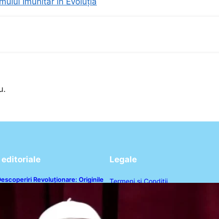
mului Imunitar în Evoluția
u.
editoriale
Legale
escoperiri Revoluționare: Originile
Termeni și Condiții
apei Leon al XIV-lea și Legăturile
ale Cu Cuba
Politica de Confidențialitate
Politica de Cookies