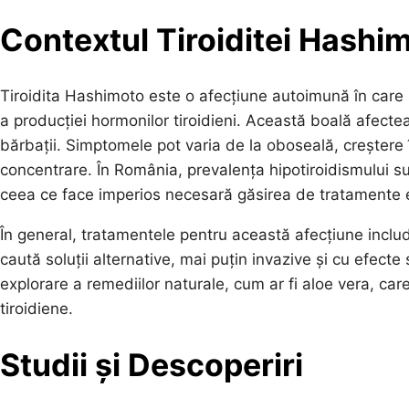
Contextul Tiroiditei Hashi
Tiroidita Hashimoto este o afecțiune autoimună în care
a producției hormonilor tiroidieni. Această boală afectea
bărbații. Simptomele pot varia de la oboseală, creștere 
concentrare. În România, prevalența hipotiroidismului su
ceea ce face imperios necesară găsirea de tratamente e
În general, tratamentele pentru această afecțiune includ 
caută soluții alternative, mai puțin invazive și cu efec
explorare a remediilor naturale, cum ar fi aloe vera, car
tiroidiene.
Studii și Descoperiri