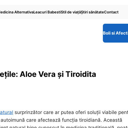
edicina Alternativa
Leacuri Babesti
Stil de viaţă
Ştiri sănătate
Contact
Boli si Afect
ile: Aloe Vera și Tiroidita
atural
surprinzător care ar putea oferi soluții viabile pen
 autoimună care afectează funcția tiroidiană. Această
ent natural bine cunoscut în medicina tradițională, poat