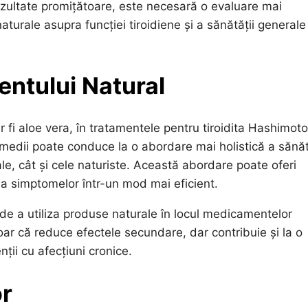
rezultate promițătoare, este necesară o evaluare mai
aturale asupra funcției tiroidiene și a sănătății generale
ntului Natural
r fi aloe vera, în tratamentele pentru tiroidita Hashimoto
emedii poate conduce la o abordare mai holistică a sănăt
ale, cât și cele naturiste. Această abordare poate oferi
rea simptomelor într-un mod mai eficient.
i de a utiliza produse naturale în locul medicamentelor
ar că reduce efectele secundare, dar contribuie și la o
ții cu afecțiuni cronice.
or