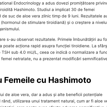
slational Endocrinology a adus dovezi promițătoare privin
 tiroidită Hashimoto. Studiul a implicat 30 de femei
 de suc de aloe vera zilnic timp de 9 luni. Rezultatele a
hormonul de stimulare tiroidiană) și o creștere a nivelu
ganismului.
are s-au observat rezultatele. Primele îmbunătățiri au fo
 poate acționa rapid asupra funcției tiroidiene. La sfârș
 de TSH sub 4.0 mU/L, ceea ce indică o normalizare a func
 femei netratate, nu a prezentat modificări semnificativ
ru Femeile cu Hashimoto
i de aloe vera, dar a adus și alte beneficii potențiale
 rând, utilizarea unui tratament natural, cum ar fi aloe v