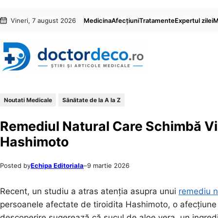
Sari
Skip
Vineri, 7 august 2026
Medicina
Afecțiuni
Tratamente
Expertul zilei
M
la
to
conținut
content
Noutati Medicale
Sănătate de la A la Z
Remediul Natural Care Schimbă Vieț
Hashimoto
Posted by
Echipa Editoriala
–
9 martie 2026
Recent, un studiu a atras atenția asupra unui
remediu n
persoanele afectate de tiroidita Hashimoto, o afecțiune
descoperire sugerează că sucul de aloe vera, un ingredi