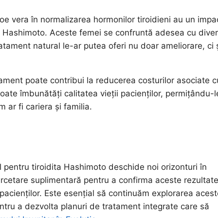
aloe vera în normalizarea hormonilor tiroidieni au un impa
dita Hashimoto. Aceste femei se confruntă adesea cu dive
ratament natural le-ar putea oferi nu doar ameliorare, ci 
ament poate contribui la reducerea costurilor asociate c
e îmbunătăți calitatea vieții pacienților, permițându-l
ar fi cariera și familia.
 pentru tiroidita Hashimoto deschide noi orizonturi în
rcetare suplimentară pentru a confirma aceste rezultate
os pacienților. Este esențial să continuăm explorarea acest
ntru a dezvolta planuri de tratament integrate care să