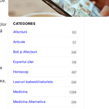
 De
Telefoane: Avantaje,
Provocări și Viitorul
Tehnologiei Energetice
CATEGORIES
ilor
nă
Afectiuni
102
Articole
22
Boli și Afecțiuni
346
Expertul zilei
138
 a
Horoscop
497
ea,
Leacuri babesti/naturiste
266
Medicina
1.088
Medicina Alternativa
266