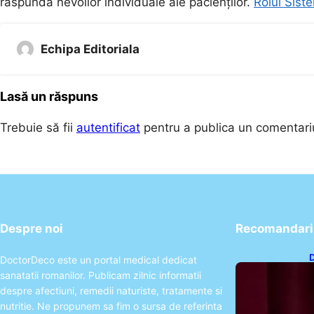
răspundă nevoilor individuale ale pacienților.
Rolul Siste
Echipa Editoriala
Lasă un răspuns
Trebuie să fii
autentificat
pentru a publica un comentari
Despre noi
Recomandari 
D
DoctorDeco este un portal medical dedicat
P
sanatatii romanilor. Publicam zilnic informatii
S
despre afectiuni, remedii naturiste, tratamente si
nutritie. Ne propunem sa fim o sursa de referinta