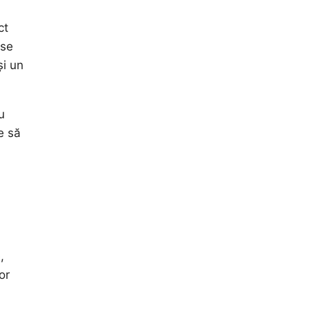
ct
rse
și un
u
e să
,
or