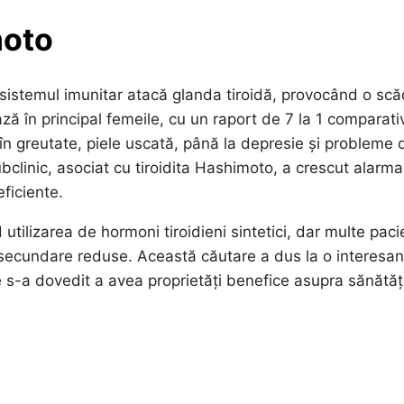
moto
 sistemul imunitar atacă glanda tiroidă, provocând o sc
ză în principal femeile, cu un raport de 7 la 1 comparati
în greutate, piele uscată, până la depresie și probleme 
bclinic, asociat cu tiroidita Hashimoto, a crescut alarma
ficiente.
utilizarea de hormoni tiroidieni sintetici, dar multe paci
te secundare reduse. Această căutare a dus la o interesa
e s-a dovedit a avea proprietăți benefice asupra sănătăți