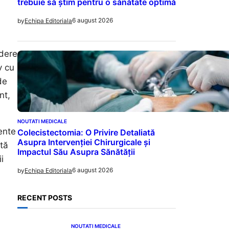
trebuie să știm pentru o sănătate optimă
6 august 2026
by
Echipa Editoriala
ădere
v cu
de
nt,
NOUTATI MEDICALE
ente
Colecistectomia: O Privire Detaliată
Asupra Intervenției Chirurgicale și
ntă
Impactul Său Asupra Sănătății
i
6 august 2026
by
Echipa Editoriala
RECENT POSTS
NOUTATI MEDICALE