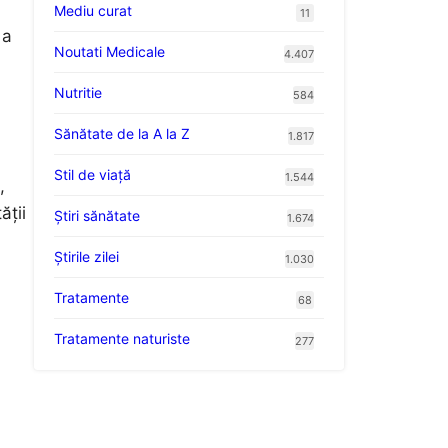
Mediu curat
11
 a
Noutati Medicale
4.407
Nutritie
584
Sănătate de la A la Z
1.817
Stil de viaţă
1.544
,
ății
Ştiri sănătate
1.674
Știrile zilei
1.030
Tratamente
68
Tratamente naturiste
277