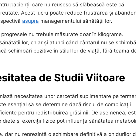
ntru pacienții care nu reușesc să slăbească este că
n greutate. Acest lucru poate reduce frustrarea și abando
rspectivă
asupra
managementului sănătății lor.
că progresele nu trebuie măsurate doar în kilograme.
ănătății lor, chiar și atunci când cântarul nu se schimbă
 schimbări pozitive în stilul lor de viață, fără teama d
esitatea de Studii Viitoare
bliniază necesitatea unor cercetări suplimentare pe terme
ste esențial să se determine dacă riscul de complicații
ficiente pentru redistribuirea grăsimii. De asemenea, es
e diete și exerciții fizice pot influența sănătatea metabol
e, dar nu reprezintă o schimbare definitivă a ghidurilor 