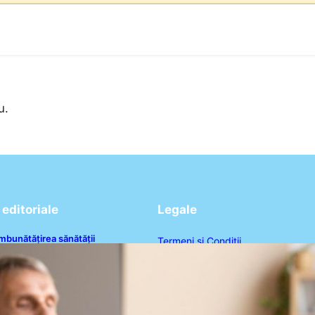
u.
editoriale
Legale
mbunătățirea sănătății
Termeni și Condiții
ardiovasculare: Patru exerciții
imple pentru reducerea tensiunii
Politica de Confidențialitate
rteriale la domiciliu
Politica de Cookies
Disclaimer