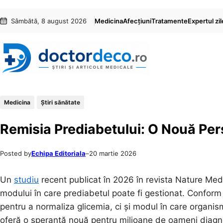
Sari
Skip
Sâmbătă, 8 august 2026
Medicina
Afecțiuni
Tratamente
Expertul zil
la
to
conținut
content
Medicina
Ştiri sănătate
Remisia Prediabetului: O Nouă Per
Posted by
Echipa Editoriala
–
20 martie 2026
Un
studiu
recent publicat în 2026 în revista Nature Med
modului în care prediabetul poate fi gestionat. Conform 
pentru a normaliza glicemia, ci și modul în care organi
oferă o speranță nouă pentru milioane de oameni diagnos