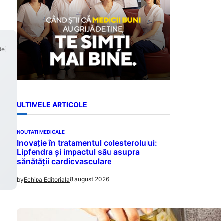
de]
ULTIMELE ARTICOLE
NOUTATI MEDICALE
Inovație în tratamentul colesterolului:
Lipfendra și impactul său asupra
sănătății cardiovasculare
8 august 2026
by
Echipa Editoriala