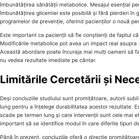
îmbunătățirea sănătății metabolice. Mesajul esențial pe
îmbunătățirea glicemiei este posibilă și fără pierderi î
programelor de prevenție, oferind pacienților o nouă pe
Este important ca pacienții să fie conștienți de faptul 
Modificările metabolice pot avea un impact real asupra s
Această abordare poate încuraja mai mulți oameni să facă
nu vedea rezultate imediate pe cântar.
Limitările Cercetării și Nec
Deși concluziile studiului sunt promițătoare, autorii su
lung pentru a înțelege durabilitatea acestor rezultate. E
scade pe termen lung și care intervenții sunt cele mai e
important să se identifice modul în care diferite tipuri d
Până în prezent, concluziile oferă o direcție promițătoar