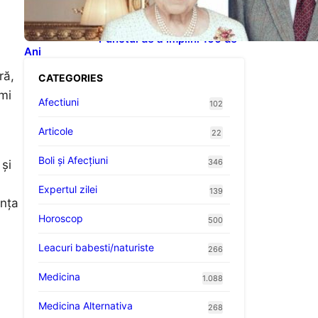
Celebrităților: Lecții din
Viața Prințului Philip și a
Altora care Au Fost Pe
Punctul de a Împlini 100 de
Ani
ră,
CATEGORIES
mi
Afectiuni
102
Articole
22
Boli și Afecțiuni
346
 și
Expertul zilei
139
ența
Horoscop
500
Leacuri babesti/naturiste
266
Medicina
1.088
Medicina Alternativa
268