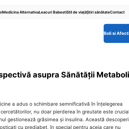
ei
Medicina Alternativa
Leacuri Babesti
Stil de viaţă
Ştiri sănătate
Contact
Boli si Afect
spectivă asupra Sănătății Metabol
icine a adus o schimbare semnificativă în înțelegerea
cercetătorilor, nu doar pierderea în greutate este crucia
smul gestionează grăsimea și insulina. Această descoperi
ticați cu prediabet, în special pentru aceia care nu