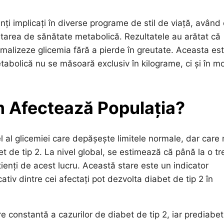
nți implicați în diverse programe de stil de viață, având
 starea de sănătate metabolică. Rezultatele au arătat că
ormalizeze glicemia fără a pierde în greutate. Aceasta es
tabolică nu se măsoară exclusiv în kilograme, ci și în m
m Afectează Populația?
el al glicemiei care depășește limitele normale, dar care
bet de tip 2. La nivel global, se estimează că până la o t
tienți de acest lucru. Această stare este un indicator
tiv dintre cei afectați pot dezvolta diabet de tip 2 în
re constantă a cazurilor de diabet de tip 2, iar prediabet