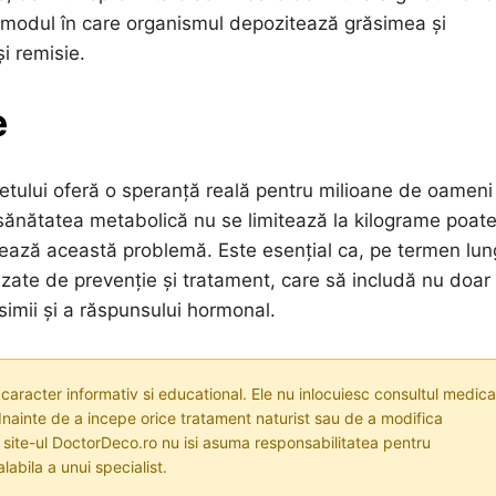
 modul în care organismul depozitează grăsimea și
i remisie.
e
betului oferă o speranță reală pentru milioane de oameni
 sănătatea metabolică nu se limitează la kilograme poat
dează această problemă. Este esențial ca, pe termen lun
izate de prevenție și tratament, care să includă nu doar
ăsimii și a răspunsului hormonal.
 caracter informativ si educational. Ele nu inlocuiesc consultul medica
nainte de a incepe orice tratament naturist sau de a modifica
i site-ul DoctorDeco.ro nu isi asuma responsabilitatea pentru
labila a unui specialist.