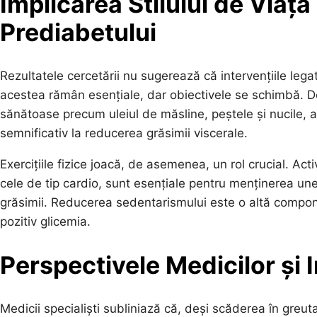
Implicarea Stilului de Via
Prediabetului
Rezultatele cercetării nu sugerează că intervențiile lega
acestea rămân esențiale, dar obiectivele se schimbă. D
sănătoase precum uleiul de măsline, peștele și nucile, a
semnificativ la reducerea grăsimii viscerale.
Exercițiile fizice joacă, de asemenea, un rol crucial. Activ
cele de tip cardio, sunt esențiale pentru menținerea une
grăsimii. Reducerea sedentarismului este o altă compone
pozitiv glicemia.
Perspectivele Medicilor și I
Medicii specialiști subliniază că, deși scăderea în gre