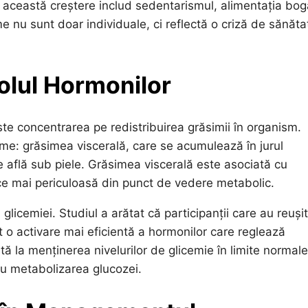
a această creștere includ sedentarismul, alimentația bog
 nu sunt doar individuale, ci reflectă o criză de sănăta
Rolul Hormonilor
ste concentrarea pe redistribuirea grăsimii în organism.
sime: grăsimea viscerală, care se acumulează în jurul
 află sub piele. Grăsimea viscerală este asociată cu
face mai periculoasă din punct de vedere metabolic.
glicemiei. Studiul a arătat că participanții care au reuși
t o activare mai eficientă a hormonilor care reglează
ă la menținerea nivelurilor de glicemie în limite normale
tru metabolizarea glucozei.