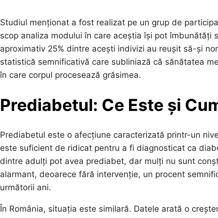
Studiul menționat a fost realizat pe un grup de participa
scop analiza modului în care aceștia își pot îmbunătăți
aproximativ 25% dintre acești indivizi au reușit să-și n
statistică semnificativă care subliniază că sănătatea me
în care corpul procesează grăsimea.
Prediabetul: Ce Este și Cu
Prediabetul este o afecțiune caracterizată printr-un niv
este suficient de ridicat pentru a fi diagnosticat ca dia
dintre adulți pot avea prediabet, dar mulți nu sunt conș
alarmant, deoarece fără intervenție, un procent semnifica
următorii ani.
În România, situația este similară. Datele arată o crește