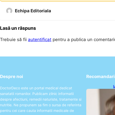
Echipa Editoriala
Lasă un răspuns
Trebuie să fii
autentificat
pentru a publica un comentari
Despre noi
Recomandari 
Î
DoctorDeco este un portal medical dedicat
c
sanatatii romanilor. Publicam zilnic informatii
s
a
despre afectiuni, remedii naturiste, tratamente si
nutritie. Ne propunem sa fim o sursa de referinta
pentru cei care cauta informatii medicale de