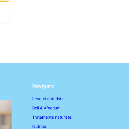
Navigare
Leacuri naturiste
Boli & Afectiuni
Tratamente naturiste
Nutritie