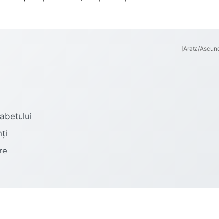
[Arata/Ascun
iabetului
ți
re