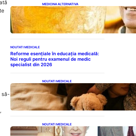
ată
MEDICINA ALTERNATIVA
Cele cinci băuturi esențiale
te
pentru menținerea glicemiei
sub control pe timpul nopții:
Ghidul specialistului
NOUTATI MEDICALE
Reforme esențiale în educația medicală:
Noi reguli pentru examenul de medic
specialist din 2026
NOUTATI MEDICALE
Somnul Sănătos: Câte Ore
Trebuie Să Dormi în Funcție
t să-
de Vârstă și Impactul
Asupra Sănătății
,
NOUTATI MEDICALE
Longevitatea în Rândul