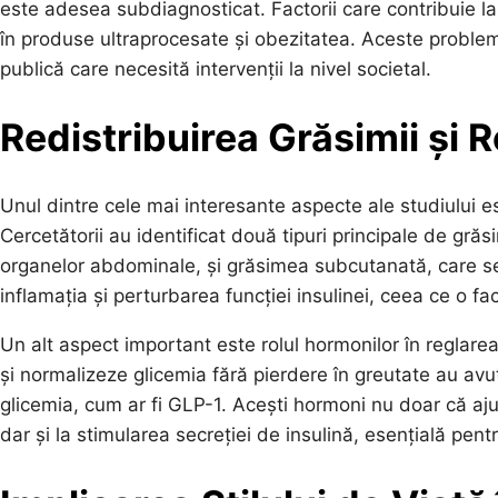
este adesea subdiagnosticat. Factorii care contribuie l
în produse ultraprocesate și obezitatea. Aceste probleme
publică care necesită intervenții la nivel societal.
Redistribuirea Grăsimii și 
Unul dintre cele mai interesante aspecte ale studiului e
Cercetătorii au identificat două tipuri principale de gră
organelor abdominale, și grăsimea subcutanată, care se
inflamația și perturbarea funcției insulinei, ceea ce o 
Un alt aspect important este rolul hormonilor în reglarea 
și normalizeze glicemia fără pierdere în greutate au avu
glicemia, cum ar fi GLP-1. Acești hormoni nu doar că ajut
dar și la stimularea secreției de insulină, esențială pen