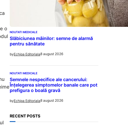
 ca
te o
NOUTATI MEDICALE
odul
Slăbiciunea mâinilor: semne de alarmă
pentru sănătate
8 august 2026
by
Echipa Editoriala
NOUTATI MEDICALE
 nu
Semnele nespecifice ale cancerului:
Înțelegerea simptomelor banale care pot
reime
prefigura o boală gravă
8 august 2026
by
Echipa Editoriala
RECENT POSTS
ul