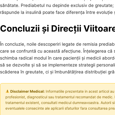
sănătate. Prediabetul nu depinde exclusiv de greutate;
răspunde la insulină poate face diferența între evoluție ș
Concluzii și Direcții Viitoar
În concluzie, noile descoperiri legate de remisia predia
care se confruntă cu această afecțiune. Înțelegerea că
schimba radical modul în care pacienții și medicii abor
să se dezvolte și să se implementeze strategii personal
scăderea în greutate, ci și îmbunătățirea distribuției gr
Disclaimer Medical:
Informatiile prezentate in acest articol au
profesionist, diagnosticul sau tratamentul recomandat de medic. I
tratamentul existent, consultati medicul dumneavoastra. Autorii s
eventualele consecinte ale aplicarii sfaturilor fara consultarea prea