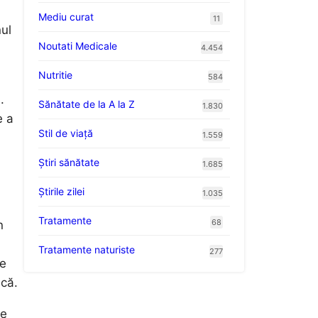
Mediu curat
11
nul
Noutati Medicale
4.454
Nutritie
584
.
Sănătate de la A la Z
1.830
e a
Stil de viaţă
1.559
Ştiri sănătate
1.685
Știrile zilei
1.035
Tratamente
68
n
Tratamente naturiste
277
te
ică.
de