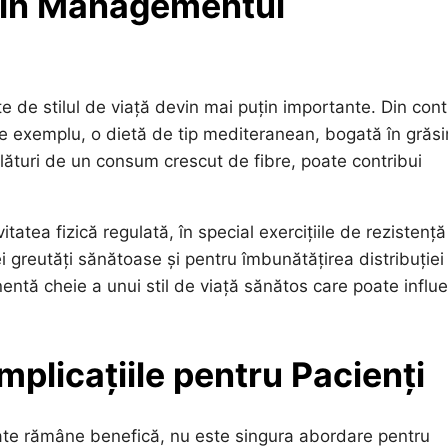
ță în Managementul
te de stilul de viață devin mai puțin importante. Din cont
e exemplu, o dietă de tip mediteranean, bogată în grăsi
lături de un consum crescut de fibre, poate contribui
itatea fizică regulată, în special exercițiile de rezistență
i greutăți sănătoase și pentru îmbunătățirea distribuției
ntă cheie a unui stil de viață sănătos care poate influ
mplicațiile pentru Pacienți
utate rămâne benefică, nu este singura abordare pentru