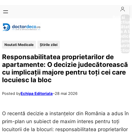
Sari
Skip
la
to
Boli si
Afectiun
conținut
content
Sănătat
de la A la
Medici
Tratame
Noutati Medicale
Știrile zilei
Nutriti
Diction
Responsabilitatea proprietarilor de
apartamente: O decizie judecătorească
cu implicații majore pentru toți cei care
locuiesc la bloc
Posted by
Echipa Editoriala
–
28 mai 2026
O recentă decizie a instanțelor din România a adus în
prim-plan un subiect de maxim interes pentru toți
locuitorii de la blocuri: responsabilitatea proprietarilor