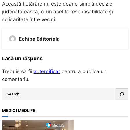
Această hotărâre nu este doar o simplă decizie
judecătorească, ci un apel la responsabilitate și
solidaritate între vecini.
Echipa Editoriala
Lasă un răspuns
Trebuie să fii
autentificat
pentru a publica un
comentariu.
S
e
a
MEDICI MEDLIFE
r
c