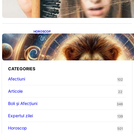
Impactul asupra sănătății tale
HOROSCOP
Portalul Leului 8/8: Oportunități de
Abundență pentru Cinci Zodii în 2026
CATEGORIES
Afectiuni
102
Articole
22
Boli și Afecțiuni
346
Expertul zilei
139
Horoscop
501