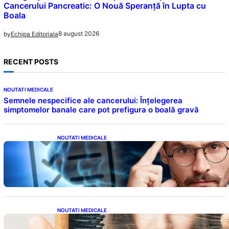
Cancerului Pancreatic: O Nouă Speranță în Lupta cu
Boala
8 august 2026
by
Echipa Editoriala
RECENT POSTS
NOUTATI MEDICALE
Semnele nespecifice ale cancerului: Înțelegerea
simptomelor banale care pot prefigura o boală gravă
NOUTATI MEDICALE
Inteligența dincolo de note: Semnele unui IQ
ridicat care nu țin de școală
NOUTATI MEDICALE
Semnele unei deficiențe de proteine: