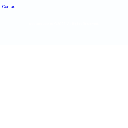
Contact
doctordeco.ro
©2026. All Rights Reserved.