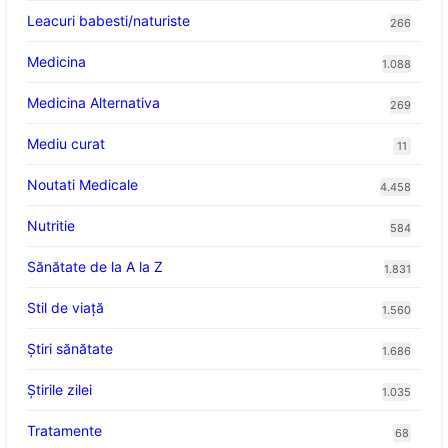
Leacuri babesti/naturiste
266
Medicina
1.088
Medicina Alternativa
269
Mediu curat
11
Noutati Medicale
4.458
Nutritie
584
Sănătate de la A la Z
1.831
Stil de viaţă
1.560
Ştiri sănătate
1.686
Știrile zilei
1.035
Tratamente
68