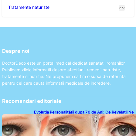
Tratamente naturiste
277
Despre noi
DoctorDeco este un portal medical dedicat sanatatii romanilor.
Publicam zilnic informatii despre afectiuni, remedii naturiste,
tratamente si nutritie. Ne propunem sa fim o sursa de referinta
pentru cei care cauta informatii medicale de incredere.
Recomandari editoriale
Evoluția Personalității după 70 de Ani: Ce Revelații Ne
Oferă Studiile Psihologice