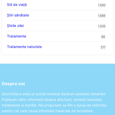
Stil de viaţă
1.560
Ştiri sănătate
1.686
Știrile zilei
1.035
Tratamente
68
Tratamente naturiste
277
Despre noi
DoctorDeco este un portal medical dedicat sanatatii romanilor.
Publicam zilnic informatii despre afectiuni, remedii naturiste,
tratamente si nutritie. Ne propunem sa fim o sursa de referinta
pentru cei care cauta informatii medicale de incredere.