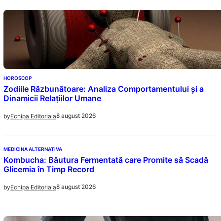
HOROSCOP
Zodiile Răzbunătoare: Analiza Comportamentului și a
Dinamicii Relațiilor Umane
8 august 2026
by
Echipa Editoriala
MEDICINA ALTERNATIVA
Kombucha: Băutura Fermentată care Promite să Scadă
Glicemia în Timp Record
8 august 2026
by
Echipa Editoriala