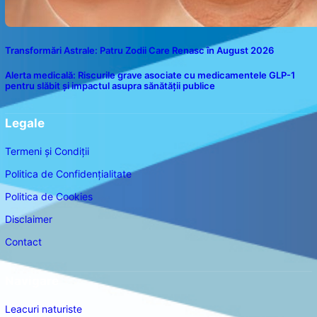
Transformări Astrale: Patru Zodii Care Renasc în August 2026
Alerta medicală: Riscurile grave asociate cu medicamentele GLP-1
pentru slăbit și impactul asupra sănătății publice
Legale
Termeni și Condiții
Politica de Confidențialitate
Politica de Cookies
Disclaimer
Contact
Navigare
Leacuri naturiste