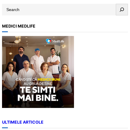
S
e
a
MEDICI MEDLIFE
r
c
h
ULTIMELE ARTICOLE