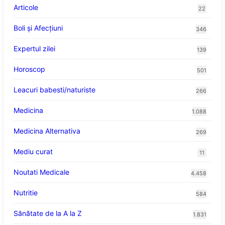
Articole
22
Boli și Afecțiuni
346
Expertul zilei
139
Horoscop
501
Leacuri babesti/naturiste
266
Medicina
1.088
Medicina Alternativa
269
Mediu curat
11
Noutati Medicale
4.458
Nutritie
584
Sănătate de la A la Z
1.831