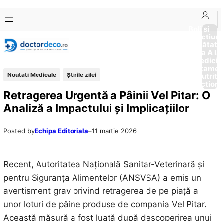
Sari
Skip
la
to
Boli si
Afectiun
conținut
content
Sănătat
de la A la
Medici
Tratame
Noutati Medicale
Știrile zilei
Nutriti
Diction
Retragerea Urgentă a Pâinii Vel Pitar: O
Analiză a Impactului și Implicațiilor
Posted by
Echipa Editoriala
–
11 martie 2026
Recent, Autoritatea Națională Sanitar-Veterinară și
pentru Siguranța Alimentelor (ANSVSA) a emis un
avertisment grav privind retragerea de pe piață a
unor loturi de pâine produse de compania Vel Pitar.
Această măsură a fost luată după descoperirea unui