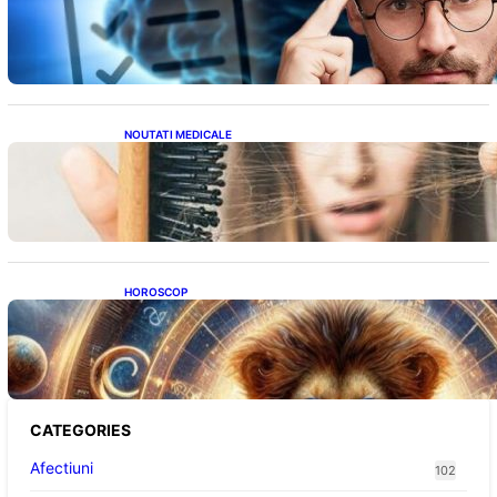
Inteligența dincolo de note: Semnele unui IQ
ridicat care nu țin de școală
NOUTATI MEDICALE
Semnele unei deficiențe de proteine:
Impactul asupra sănătății tale
HOROSCOP
Portalul Leului 8/8: Oportunități de
Abundență pentru Cinci Zodii în 2026
CATEGORIES
Afectiuni
102