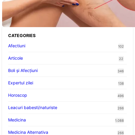
Varicele și Umflarea Picioarelor pe Caniculă:
Înțelegerea Simptomelor și Măsurilor de
Prevenție
CATEGORIES
Afectiuni
102
Articole
22
Boli și Afecțiuni
346
Expertul zilei
138
Horoscop
496
Leacuri babesti/naturiste
266
Medicina
1.088
Medicina Alternativa
266