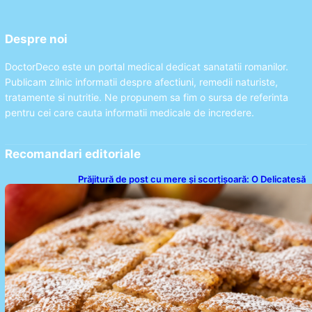
Despre noi
DoctorDeco este un portal medical dedicat sanatatii romanilor.
Publicam zilnic informatii despre afectiuni, remedii naturiste,
tratamente si nutritie. Ne propunem sa fim o sursa de referinta
pentru cei care cauta informatii medicale de incredere.
Recomandari editoriale
Prăjitură de post cu mere și scorțișoară: O Delicatesă
Dulce pentru Postul Adormirii Maicii Domnului