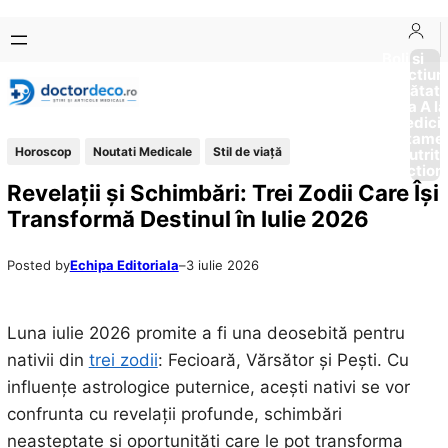
Sari
Skip
la
to
Boli si
Afectiun
conținut
content
Sănătat
de la A la
Medici
Tratame
Horoscop
Noutati Medicale
Stil de viaţă
Nutriti
Diction
Revelații și Schimbări: Trei Zodii Care Își
Transformă Destinul în Iulie 2026
Posted by
Echipa Editoriala
–
3 iulie 2026
Luna iulie 2026 promite a fi una deosebită pentru
nativii din
trei zodii
: Fecioară, Vărsător și Pești. Cu
influențe astrologice puternice, acești nativi se vor
confrunta cu revelații profunde, schimbări
neașteptate și oportunități care le pot transforma