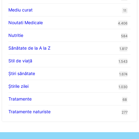
Mediu curat
11
Noutati Medicale
4.406
Nutritie
584
Sănătate de la A la Z
1.817
Stil de viaţă
1.543
Ştiri sănătate
1.674
Știrile zilei
1.030
Tratamente
68
Tratamente naturiste
277