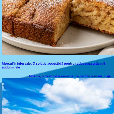
Mersul în intervale: O soluție accesibilă pentru reducerea grăsimii
abdominale
Albania, o destinație emergentă pentru români: plaje
spectaculoase, ape turcoaz și prețuri accesibile