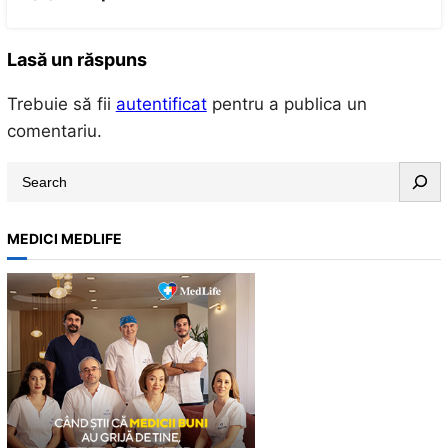
Lasă un răspuns
Trebuie să fii
autentificat
pentru a publica un
comentariu.
S
e
a
MEDICI MEDLIFE
r
c
h