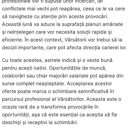
profesionale vor fi supuse unor încercări, iar
conflictele mai vechi pot reapărea, ceea ce le va cere
să navigheze cu atenție prin aceste provocări.
Această lună va aduce la suprafață planuri amânate
și neînțelegeri care vor necesita soluții rapide și
eficiente. În acest context, Vărsătorii vor trebui să ia
decizii importante, care pot afecta direcția carierei lor.
Cu toate acestea, astrele indică și o veste bună
pentru acești nativi. Oportunitățile de muncă,
colaborări sau chiar majorări salariale pot apărea din
surse complet neașteptate. Acceptarea acestor
oferte poate marca o schimbare semnificativă în
parcursul profesional al Vărsătorilor. Aceasta este o
ocazie rară de a transforma provocările în
oportunități, așa că este esențial ca aceștia să fie
deschiși și receptivi la schimbări.