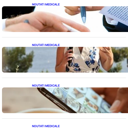
NOUTATI MEDICALE
Acordul României cu Banca Mondială: O
Analiză Detaliată a Împrumutului și
Condițiilor Impuse
NOUTATI MEDICALE
Nașterea prințesei Eugenie la Lisabona: O
alegere plină de semnificație pentru familia
regală britanică
NOUTATI MEDICALE
Revoluția Bateriilor pentru Telefoane:
Avantaje, Provocări și Viitorul Tehnologiei
Energetice
NOUTATI MEDICALE