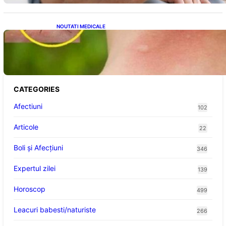
NOUTATI MEDICALE
Cum bacteriile pielii influențează atracția
țânțarilor: O nouă viziune asupra alegerii
victimelor
CATEGORIES
Afectiuni
102
Articole
22
Boli și Afecțiuni
346
Expertul zilei
139
Horoscop
499
Leacuri babesti/naturiste
266