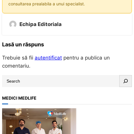
consultarea prealabila a unui specialist.
Echipa Editoriala
Lasă un răspuns
Trebuie să fii
autentificat
pentru a publica un
comentariu.
S
e
a
MEDICI MEDLIFE
r
c
h