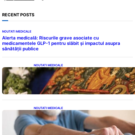
RECENT POSTS
NOUTATI MEDICALE
Alerta medicală: Riscurile grave asociate cu
medicamentele GLP-1 pentru slăbit și impactul asupra
sănătății publice
NOUTATI MEDICALE
Postul Adormirii Maicii Domnului: Tradiții,
Superstiții și Implicații Spiritualitate în 2026
NOUTATI MEDICALE
Îmbunătățirea sănătății cardiovasculare:
Patru exerciții simple pentru reducerea
tensiunii arteriale la domiciliu