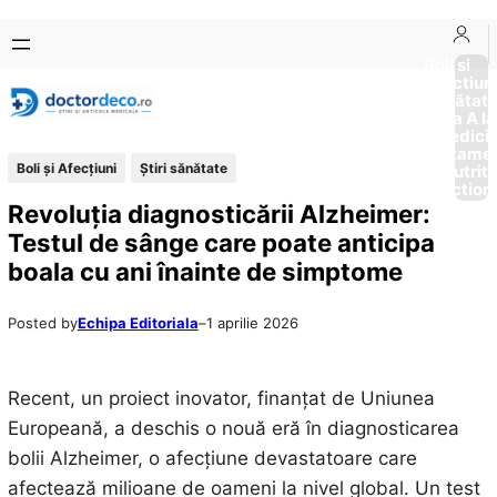
Sari
Skip
la
to
Boli si
Afectiun
conținut
content
Sănătat
de la A la
Medici
Tratame
Boli și Afecțiuni
Ştiri sănătate
Nutriti
Diction
Revoluția diagnosticării Alzheimer:
Testul de sânge care poate anticipa
boala cu ani înainte de simptome
Posted by
Echipa Editoriala
–
1 aprilie 2026
Recent, un proiect inovator, finanțat de Uniunea
Europeană, a deschis o nouă eră în diagnosticarea
bolii Alzheimer, o afecțiune devastatoare care
afectează milioane de oameni la nivel global. Un test