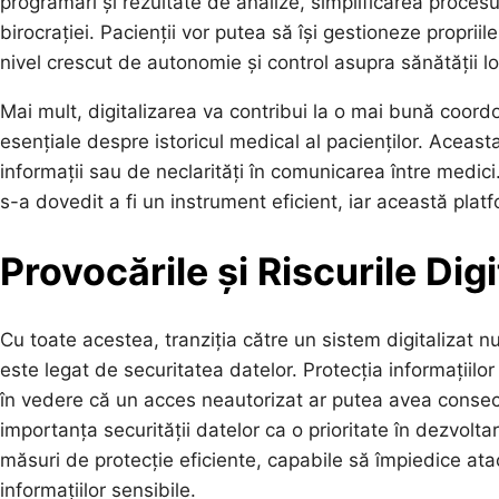
programări și rezultate de analize, simplificarea proces
birocrației. Pacienții vor putea să își gestioneze proprii
nivel crescut de autonomie și control asupra sănătății lo
Mai mult, digitalizarea va contribui la o mai bună coordon
esențiale despre istoricul medical al pacienților. Aceast
informații sau de neclarități în comunicarea între medic
s-a dovedit a fi un instrument eficient, iar această platf
Provocările și Riscurile Digi
Cu toate acestea, tranziția către un sistem digitalizat nu
este legat de securitatea datelor. Protecția informațiilo
în vedere că un acces neautorizat ar putea avea conseci
importanța securității datelor ca o prioritate în dezvolta
măsuri de protecție eficiente, capabile să împiedice atac
informațiilor sensibile.