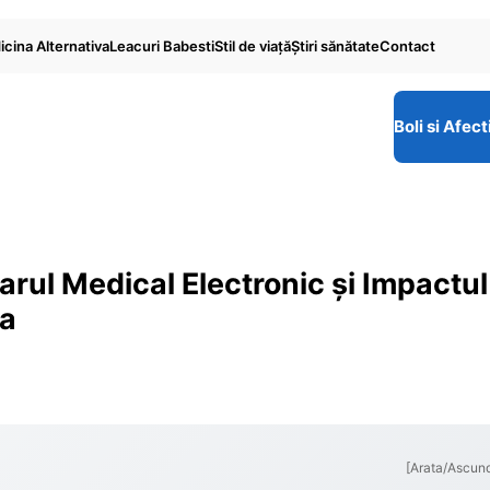
cina Alternativa
Leacuri Babesti
Stil de viaţă
Ştiri sănătate
Contact
Boli si Afect
arul Medical Electronic și Impactul
ia
[Arata/Ascun