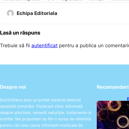
Echipa Editoriala
Lasă un răspuns
Trebuie să fii
autentificat
pentru a publica un comentari
Despre noi
Recomandari 
E
DoctorDeco este un portal medical dedicat
2
sanatatii romanilor. Publicam zilnic informatii
T
despre afectiuni, remedii naturiste, tratamente si
nutritie. Ne propunem sa fim o sursa de referinta
pentru cei care cauta informatii medicale de