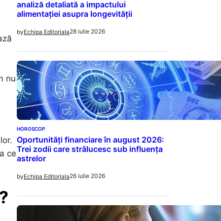
analiză detaliată a impactului
alimentației asupra longevității
28 iulie 2026
by
Echipa Editoriala
ază
um nu
,
HOROSCOP
Oportunități financiare în august 2026:
lor.
Trei zodii care strălucesc sub influența
ea ce
astrelor
26 iulie 2026
by
Echipa Editoriala
e?