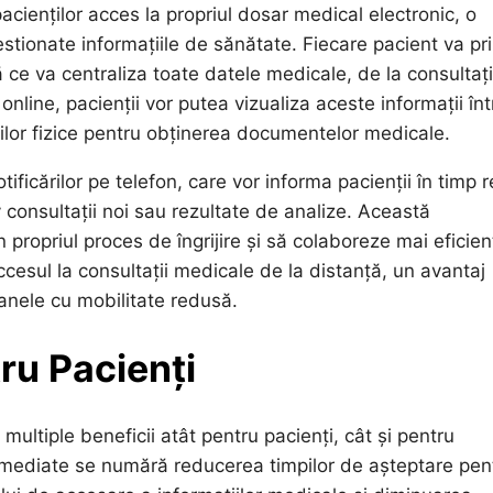
acienților acces la propriul dosar medical electronic, o
estionate informațiile de sănătate. Fiecare pacient va pr
ce va centraliza toate datele medicale, de la consultații
l online, pacienții vor putea vizualiza aceste informații în
ilor fizice pentru obținerea documentelor medicale.
ificărilor pe telefon, care vor informa pacienții în timp r
v consultații noi sau rezultate de analize. Această
n propriul proces de îngrijire și să colaboreze mai eficien
 accesul la consultații medicale de la distanță, un avantaj
oanele cu mobilitate redusă.
tru Pacienți
multiple beneficii atât pentru pacienți, cât și pentru
e imediate se numără reducerea timpilor de așteptare pen