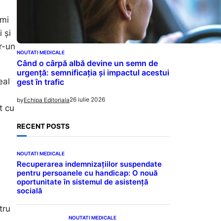
imi
 și
tr-un
NOUTATI MEDICALE
Când o cârpă albă devine un semn de
urgență: semnificația și impactul acestui
eal
gest în trafic
26 iulie 2026
by
Echipa Editoriala
t cu
RECENT POSTS
NOUTATI MEDICALE
Recuperarea indemnizațiilor suspendate
pentru persoanele cu handicap: O nouă
oportunitate în sistemul de asistență
socială
tru
NOUTATI MEDICALE