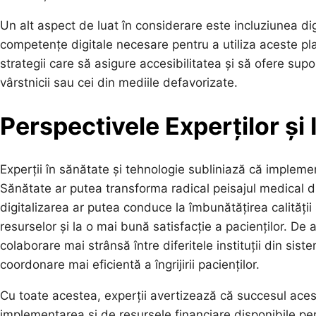
Un alt aspect de luat în considerare este incluziunea digi
competențe digitale necesare pentru a utiliza aceste plat
strategii care să asigure accesibilitatea și să ofere supo
vârstnicii sau cei din mediile defavorizate.
Perspectivele Experților ș
Experții în sănătate și tehnologie subliniază că impleme
Sănătate ar putea transforma radical peisajul medical 
digitalizarea ar putea conduce la îmbunătățirea calității s
resurselor și la o mai bună satisfacție a pacienților. D
colaborare mai strânsă între diferitele instituții din sist
coordonare mai eficientă a îngrijirii pacienților.
Cu toate acestea, experții avertizează că succesul acest
implementarea și de resursele financiare disponibile p