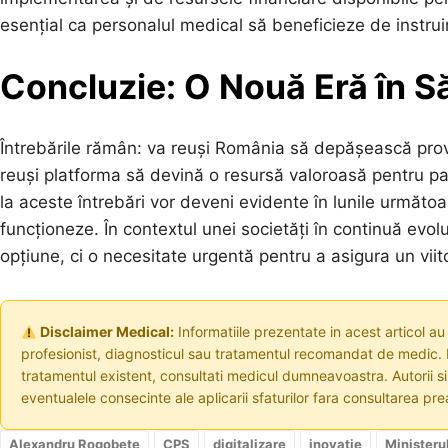
esențial ca personalul medical să beneficieze de instruir
Concluzie: O Nouă Eră în 
Întrebările rămân: va reuși România să depășească pro
reuși platforma să devină o resursă valoroasă pentru pac
la aceste întrebări vor deveni evidente în lunile următo
funcționeze. În contextul unei societăți în continuă evol
opțiune, ci o necesitate urgentă pentru a asigura un viit
Disclaimer Medical:
Informatiile prezentate in acest articol au
profesionist, diagnosticul sau tratamentul recomandat de medic. I
tratamentul existent, consultati medicul dumneavoastra. Autorii s
eventualele consecinte ale aplicarii sfaturilor fara consultarea prea
Alexandru Rogobete
CPS
digitalizare
inovație
Ministeru