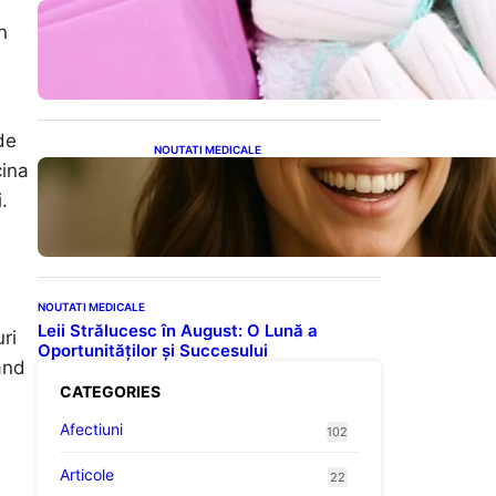
Tampoanele menstruale: O
n
analiză profundă a riscurilor
legate de metale toxice
de
NOUTATI MEDICALE
cina
Ceaiul – Băutura care
protejează inima:
.
Descoperiri recente despre
beneficiile consumului zilnic
NOUTATI MEDICALE
Leii Strălucesc în August: O Lună a
ri
Oportunităților și Succesului
ând
CATEGORIES
Afectiuni
102
Articole
22