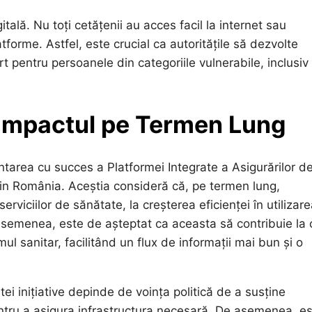
tală. Nu toți cetățenii au acces facil la internet sau
forme. Astfel, este crucial ca autoritățile să dezvolte
rt pentru persoanele din categoriile vulnerabile, inclusiv
i Impactul pe Termen Lung
ntarea cu succes a Platformei Integrate a Asigurărilor d
din România. Aceștia consideră că, pe termen lung,
erviciilor de sănătate, la creșterea eficienței în utilizar
e asemenea, este de așteptat ca aceasta să contribuie la 
emul sanitar, facilitând un flux de informații mai bun și o
ei inițiative depinde de voința politică de a susține
entru a asigura infrastructura necesară. De asemenea, e