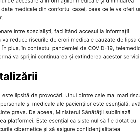
ului de accesare a informațiilor medicale și diminuarea
le date medicale din confortul casei, ceea ce le va oferi u
r.
are între specialiști, facilitând accesul la informații
a va reduce riscurile de erori medicale cauzate de lipsa 
i. În plus, în contextul pandemiei de COVID-19, telemedi
ormă va sprijini continuarea și extinderea acestor servicii
talizării
 este lipsită de provocări. Unul dintre cele mai mari riscu
r personale și medicale ale pacienților este esențială, av
nțe grave. De aceea, Ministerul Sănătății subliniază
rea platformei. Este esențial ca sistemul să fie dotat cu
urile cibernetice și să asigure confidențialitatea