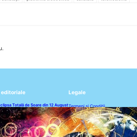
u.
editoriale
Legale
clipsa Totală de Soare din 12 August
Termeni și Condiții
026: O Analiză a Impactului asupra
rei Zodii și a Ciclului de 18 Ani
Politica de Confidențialitate
Politica de Cookies
Disclaimer