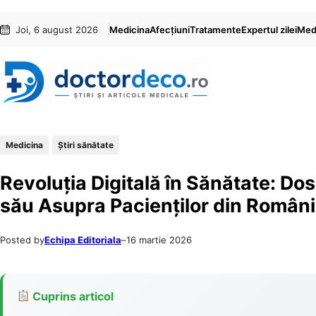
Sari
Skip
Joi, 6 august 2026
Medicina
Afecțiuni
Tratamente
Expertul zilei
Medi
la
to
conținut
content
Medicina
Ştiri sănătate
Revoluția Digitală în Sănătate: Dos
său Asupra Pacienților din Român
Posted by
Echipa Editoriala
–
16 martie 2026
Cuprins articol