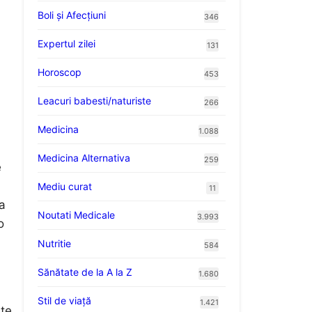
Boli și Afecțiuni
346
Expertul zilei
131
Horoscop
453
Leacuri babesti/naturiste
266
Medicina
1.088
Medicina Alternativa
259
e
Mediu curat
11
ea
Noutati Medicale
3.993
o
Nutritie
584
Sănătate de la A la Z
1.680
Stil de viaţă
1.421
ste