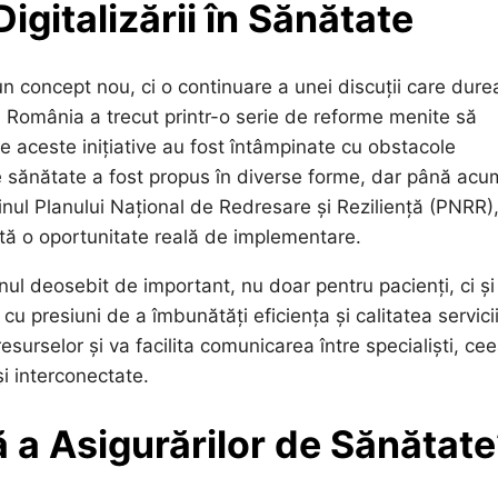
Digitalizării în Sănătate
n concept nou, ci o continuare a unei discuții care dure
România a trecut printr-o serie de reforme menite să
e aceste inițiative au fost întâmpinate cu obstacole
c de sănătate a fost propus în diverse forme, dar până ac
jinul Planului Național de Redresare și Reziliență (PNRR)
istă o oportunitate reală de implementare.
ul deosebit de important, nu doar pentru pacienți, ci și
 presiuni de a îmbunătăți eficiența și calitatea servicii
urselor și va facilita comunicarea între specialiști, ce
și interconectate.
ă a Asigurărilor de Sănătat