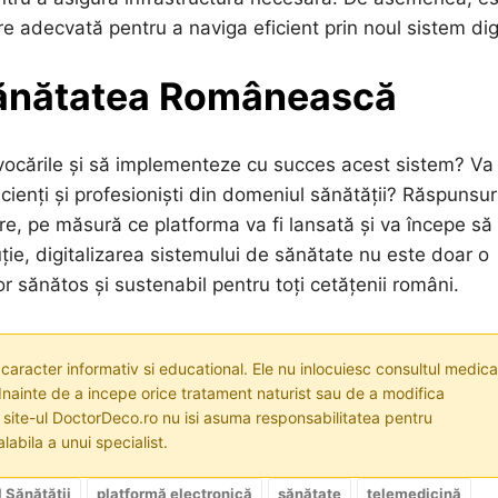
e adecvată pentru a naviga eficient prin noul sistem digi
Sănătatea Românească
vocările și să implementeze cu succes acest sistem? Va
ienți și profesioniști din domeniul sănătății? Răspunsur
are, pe măsură ce platforma va fi lansată și va începe să
uție, digitalizarea sistemului de sănătate nu este doar o
or sănătos și sustenabil pentru toți cetățenii români.
 caracter informativ si educational. Ele nu inlocuiesc consultul medica
nainte de a incepe orice tratament naturist sau de a modifica
i site-ul DoctorDeco.ro nu isi asuma responsabilitatea pentru
labila a unui specialist.
l Sănătății
platformă electronică
sănătate
telemedicină