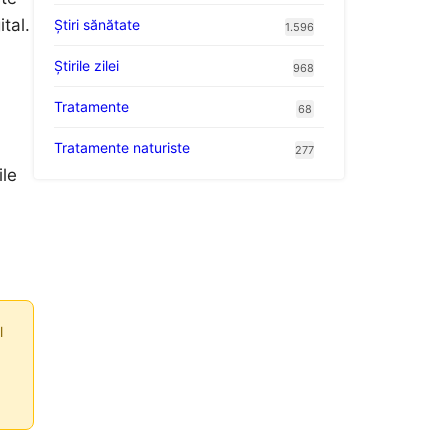
tal.
Ştiri sănătate
1.596
Știrile zilei
968
Tratamente
68
Tratamente naturiste
277
ile
l