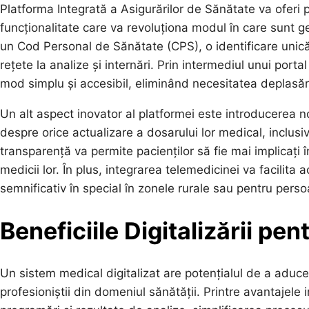
Platforma Integrată a Asigurărilor de Sănătate va oferi p
funcționalitate care va revoluționa modul în care sunt g
un Cod Personal de Sănătate (CPS), o identificare unică 
rețete la analize și internări. Prin intermediul unui porta
mod simplu și accesibil, eliminând necesitatea deplasăr
Un alt aspect inovator al platformei este introducerea not
despre orice actualizare a dosarului lor medical, inclusi
transparență va permite pacienților să fie mai implicați î
medicii lor. În plus, integrarea telemedicinei va facilita
semnificativ în special în zonele rurale sau pentru pers
Beneficiile Digitalizării pen
Un sistem medical digitalizat are potențialul de a aduce 
profesioniștii din domeniul sănătății. Printre avantajel