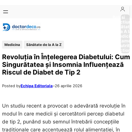
Sari
Skip
la
to
Boli si
Afectiun
conținut
content
Sănătat
de la A la
Medici
Tratame
Medicina
Sănătate de la A la Z
Nutriti
Diction
Revoluția în Înțelegerea Diabetului: Cum
Singurătatea și Insomnia Influențează
Riscul de Diabet de Tip 2
Posted by
Echipa Editoriala
–
26 aprilie 2026
Un studiu recent a provocat o adevărată revoluție în
modul în care medicii și cercetătorii percep diabetul
de tip 2, punând sub semnul întrebării concepțiile
tradiționale care accentuează rolul alimentației, în