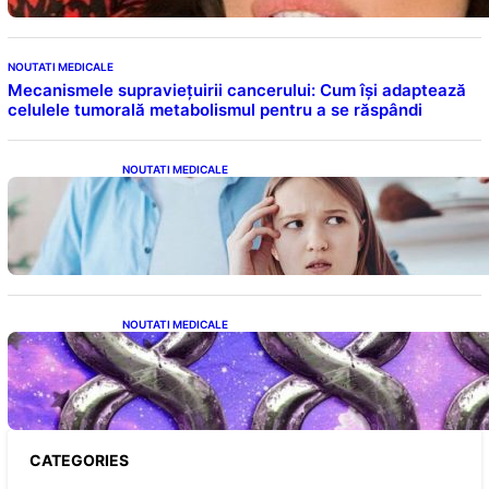
NOUTATI MEDICALE
Mecanismele supraviețuirii cancerului: Cum își adaptează
celulele tumorală metabolismul pentru a se răspândi
NOUTATI MEDICALE
Impactul Cuvintelor: Cele 7 Fraze Pe Care
Părinții Ar Trebui Să Le Evite Cu Primul
Născut
NOUTATI MEDICALE
Energia Banilor și a Norocului: Ce să Eviți pe
8 August pentru a Nu Bloca Fluxul
Prosperității
CATEGORIES