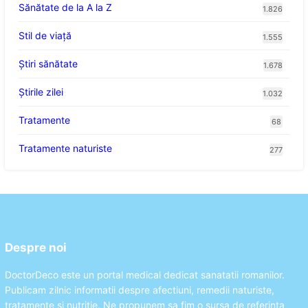
Sănătate de la A la Z
1.826
Stil de viaţă
1.555
Ştiri sănătate
1.678
Știrile zilei
1.032
Tratamente
68
Tratamente naturiste
277
Despre noi
DoctorDeco este un portal medical dedicat sanatatii romanilor.
Publicam zilnic informatii despre afectiuni, remedii naturiste,
tratamente si nutritie. Ne propunem sa fim o sursa de referinta