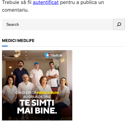
Trebuie să fii
autentificat
pentru a publica un
comentariu.
S
e
a
MEDICI MEDLIFE
r
c
h