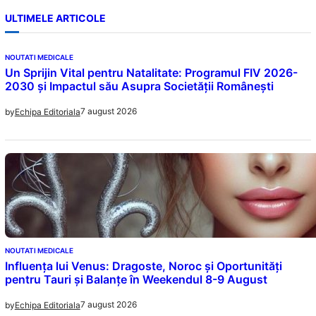
ULTIMELE ARTICOLE
NOUTATI MEDICALE
Un Sprijin Vital pentru Natalitate: Programul FIV 2026-
2030 și Impactul său Asupra Societății Românești
7 august 2026
by
Echipa Editoriala
NOUTATI MEDICALE
Influența lui Venus: Dragoste, Noroc și Oportunități
pentru Tauri și Balanțe în Weekendul 8-9 August
7 august 2026
by
Echipa Editoriala