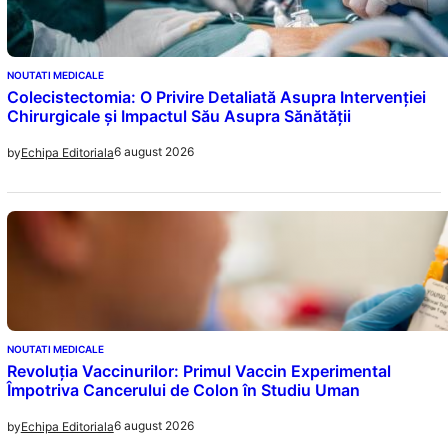
NOUTATI MEDICALE
Colecistectomia: O Privire Detaliată Asupra Intervenției
Chirurgicale și Impactul Său Asupra Sănătății
6 august 2026
by
Echipa Editoriala
NOUTATI MEDICALE
Revoluția Vaccinurilor: Primul Vaccin Experimental
Împotriva Cancerului de Colon în Studiu Uman
6 august 2026
by
Echipa Editoriala