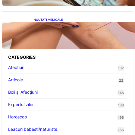
NOUTATI MEDICALE
Varicele și Umflarea Picioarelor pe Caniculă:
Înțelegerea Simptomelor și Măsurilor de
Prevenție
CATEGORIES
Afectiuni
102
Articole
22
Boli și Afecțiuni
346
Expertul zilei
138
Horoscop
496
Leacuri babesti/naturiste
266