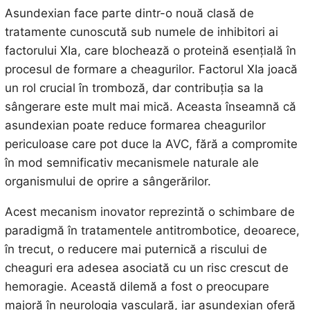
Asundexian face parte dintr-o nouă clasă de
tratamente cunoscută sub numele de inhibitori ai
factorului XIa, care blochează o proteină esențială în
procesul de formare a cheagurilor. Factorul XIa joacă
un rol crucial în tromboză, dar contribuția sa la
sângerare este mult mai mică. Aceasta înseamnă că
asundexian poate reduce formarea cheagurilor
periculoase care pot duce la AVC, fără a compromite
în mod semnificativ mecanismele naturale ale
organismului de oprire a sângerărilor.
Acest mecanism inovator reprezintă o schimbare de
paradigmă în tratamentele antitrombotice, deoarece,
în trecut, o reducere mai puternică a riscului de
cheaguri era adesea asociată cu un risc crescut de
hemoragie. Această dilemă a fost o preocupare
majoră în neurologia vasculară, iar asundexian oferă