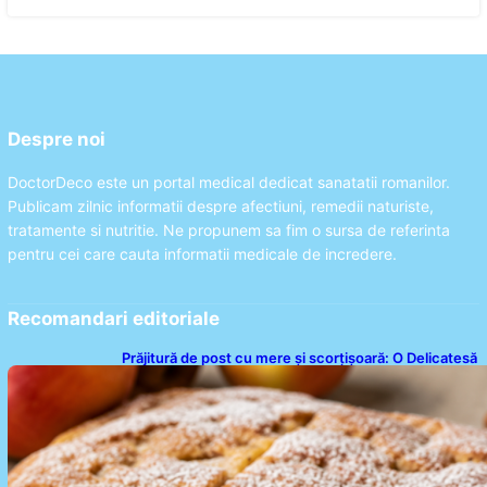
Despre noi
DoctorDeco este un portal medical dedicat sanatatii romanilor.
Publicam zilnic informatii despre afectiuni, remedii naturiste,
tratamente si nutritie. Ne propunem sa fim o sursa de referinta
pentru cei care cauta informatii medicale de incredere.
Recomandari editoriale
Prăjitură de post cu mere și scorțișoară: O Delicatesă
Dulce pentru Postul Adormirii Maicii Domnului