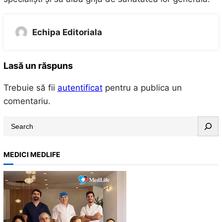
Echipa Editoriala
Lasă un răspuns
Trebuie să fii
autentificat
pentru a publica un
comentariu.
S
e
a
MEDICI MEDLIFE
r
c
h