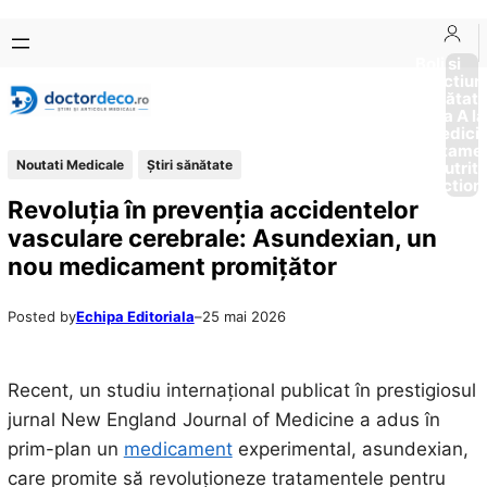
Sari
Skip
la
to
Boli si
Afectiun
conținut
content
Sănătat
de la A la
Medici
Tratame
Noutati Medicale
Ştiri sănătate
Nutriti
Diction
Revoluția în prevenția accidentelor
vasculare cerebrale: Asundexian, un
nou medicament promițător
Posted by
Echipa Editoriala
–
25 mai 2026
Recent, un studiu internațional publicat în prestigiosul
jurnal New England Journal of Medicine a adus în
prim-plan un
medicament
experimental, asundexian,
care promite să revoluționeze tratamentele pentru