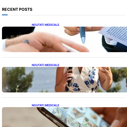
RECENT POSTS
NOUTATI MEDICALE
Acordul României cu Banca Mondială: O
Analiză Detaliată a Împrumutului și
Condițiilor Impuse
NOUTATI MEDICALE
Nașterea prințesei Eugenie la Lisabona: O
alegere plină de semnificație pentru familia
regală britanică
NOUTATI MEDICALE
Revoluția Bateriilor pentru Telefoane:
Avantaje, Provocări și Viitorul Tehnologiei
Energetice