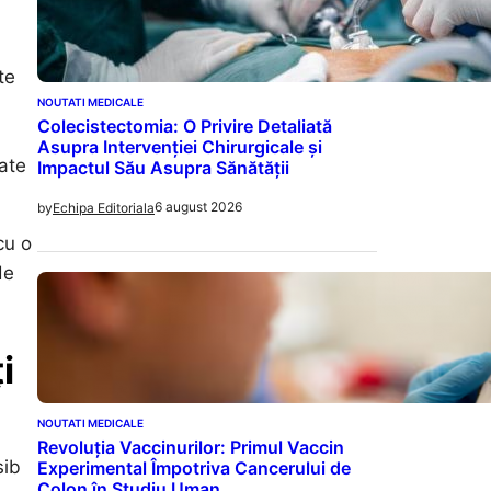
te
NOUTATI MEDICALE
Colecistectomia: O Privire Detaliată
Asupra Intervenției Chirurgicale și
tate
Impactul Său Asupra Sănătății
6 august 2026
by
Echipa Editoriala
cu o
de
i
NOUTATI MEDICALE
Revoluția Vaccinurilor: Primul Vaccin
sib
Experimental Împotriva Cancerului de
Colon în Studiu Uman