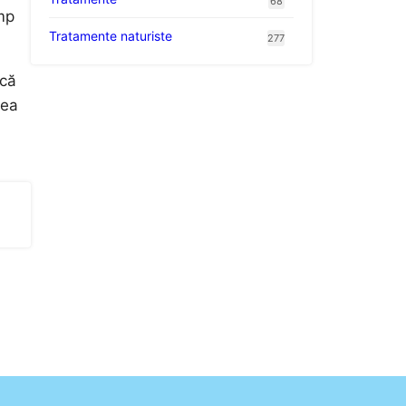
68
imp
Tratamente naturiste
277
acă
rea