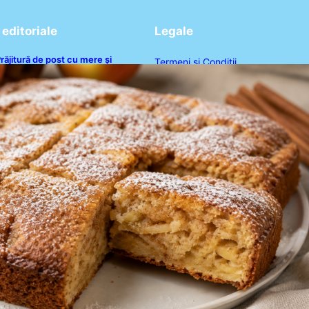
editoriale
Legale
răjitură de post cu mere și
Termeni și Condiții
corțișoară: O Delicatesă Dulce
entru Postul Adormirii Maicii
Politica de Confidențialitate
Domnului
Politica de Cookies
Disclaimer
Contact