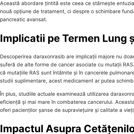
Această abordare țintită este ceea ce stârnește entuzia
nouă opțiune de tratament, ci despre o schimbare fund
pancreatic avansat.
Implicatii pe Termen Lung ș
Descoperirea daraxonrasib are implicații majore nu doar 
suferă de alte forme de cancer asociate cu mutații RAS.
că mutațiile RAS sunt întâlnite și în cancerele pulmonar
studii suplimentare, acest medicament ar putea schimba 
În plus, studiile actuale examinează utilizarea daraxonra
eficiență și mai mare în combaterea cancerului. Aceasta
oferi pacienților șanse de supraviețuire și calitate a vieț
Impactul Asupra Cetățenilor