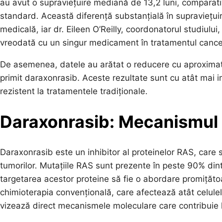
au avut o supraviețuire mediană de 13,2 luni, comparativ
standard. Această diferență substanțială în supraviețui
medicală, iar dr. Eileen O’Reilly, coordonatorul studiulu
vreodată cu un singur medicament în tratamentul cancer
De asemenea, datele au arătat o reducere cu aproximati
primit daraxonrasib. Aceste rezultate sunt cu atât mai
rezistent la tratamentele tradiționale.
Daraxonrasib: Mecanismul 
Daraxonrasib este un inhibitor al proteinelor RAS, care s
tumorilor. Mutațiile RAS sunt prezente în peste 90% din
targetarea acestor proteine să fie o abordare promițăto
chimioterapia convențională, care afectează atât celule
vizează direct mecanismele moleculare care contribuie 