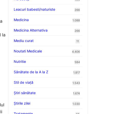
Leacuri babesti/naturiste
266
Medicina
1.088
ea
Medicina Alternativa
266
 la
Mediu curat
11
Noutati Medicale
4.406
e
Nutritie
584
Sănătate de la A la Z
1.817
Stil de viaţă
1.543
Ştiri sănătate
1.674
Știrile zilei
1.030
lul
ii
Tratamente