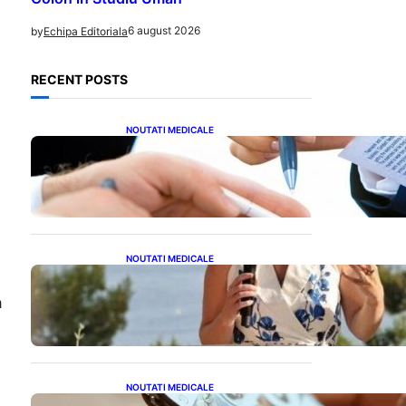
6 august 2026
by
Echipa Editoriala
RECENT POSTS
NOUTATI MEDICALE
Acordul României cu Banca
Mondială: O Analiză
Detaliată a Împrumutului și
Condițiilor Impuse
NOUTATI MEDICALE
Nașterea prințesei Eugenie
la Lisabona: O alegere plină
a
de semnificație pentru
familia regală britanică
NOUTATI MEDICALE