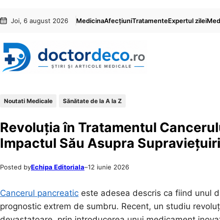
Sari
Skip
Joi, 6 august 2026
Medicina
Afecțiuni
Tratamente
Expertul zilei
Medi
la
to
conținut
content
Noutati Medicale
Sănătate de la A la Z
Revoluția în Tratamentul Cancerul
Impactul Său Asupra Supraviețuirii
Posted by
Echipa Editoriala
–
12 iunie 2026
Cancerul pancreatic
este adesea descris ca fiind unul di
prognostic extrem de sumbru. Recent, un studiu revoluți
devastatoare, prin introducerea unui medicament inov