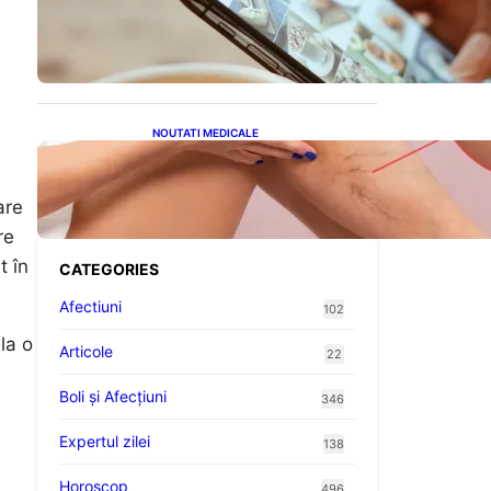
Revoluția Bateriilor pentru
Telefoane: Avantaje,
Provocări și Viitorul
Tehnologiei Energetice
NOUTATI MEDICALE
Varicele și Umflarea
Picioarelor pe Caniculă:
Înțelegerea Simptomelor și
are
Măsurilor de Prevenție
re
t în
CATEGORIES
Afectiuni
102
la o
Articole
22
Boli și Afecțiuni
346
Expertul zilei
138
Horoscop
496