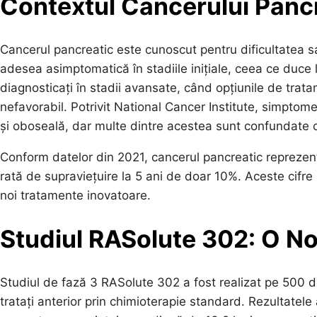
Contextul Cancerului Panc
Cancerul pancreatic este cunoscut pentru dificultatea s
adesea asimptomatică în stadiile inițiale, ceea ce duce la
diagnosticați în stadii avansate, când opțiunile de trat
nefavorabil. Potrivit National Cancer Institute, simptom
și oboseală, dar multe dintre acestea sunt confundate 
Conform datelor din 2021, cancerul pancreatic reprezent
rată de supraviețuire la 5 ani de doar 10%. Aceste cifre
noi tratamente inovatoare.
Studiul RASolute 302: O No
Studiul de fază 3 RASolute 302 a fost realizat pe 500 d
tratați anterior prin chimioterapie standard. Rezultatele