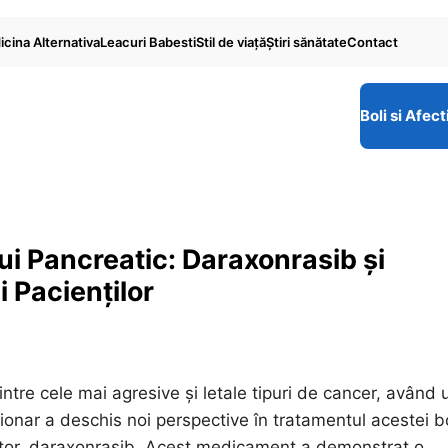
cina Alternativa
Leacuri Babesti
Stil de viaţă
Ştiri sănătate
Contact
Boli si Afect
ui Pancreatic: Daraxonrasib și
 Pacienților
ntre cele mai agresive și letale tipuri de cancer, având 
onar a deschis noi perspective în tratamentul acestei bo
ator, daraxonrasib. Acest medicament a demonstrat o