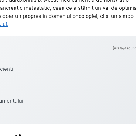
pancreatic metastatic, ceea ce a stârnit un val de optim
 doar un progres în domeniul oncologiei, ci și un simbol 
lui.
[Arata/Ascun
cienți
tamentului