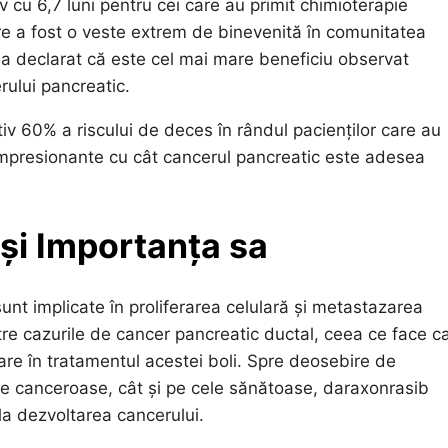
 cu 6,7 luni pentru cei care au primit chimioterapie
re a fost o veste extrem de binevenită în comunitatea
i, a declarat că este cel mai mare beneficiu observat
ului pancreatic.
v 60% a riscului de deces în rândul pacienților care au
 impresionante cu cât cancerul pancreatic este adesea
și Importanța sa
unt implicate în proliferarea celulară și metastazarea
tre cazurile de cancer pancreatic ductal, ceea ce face c
are în tratamentul acestei boli. Spre deosebire de
le canceroase, cât și pe cele sănătoase, daraxonrasib
la dezvoltarea cancerului.