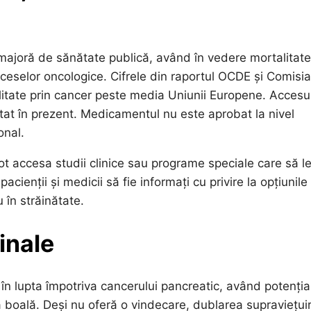
majoră de sănătate publică, având în vedere mortalitat
ceselor oncologice. Cifrele din raportul OCDE și Comisia
tate prin cancer peste media Uniunii Europene. Accesul
tat în prezent. Medicamentul nu este aprobat la nivel
onal.
ot accesa studii clinice sau programe speciale care să l
cienții și medicii să fie informați cu privire la opțiunile
u în străinătate.
inale
n lupta împotriva cancerului pancreatic, având potenția
 boală. Deși nu oferă o vindecare, dublarea supraviețuir