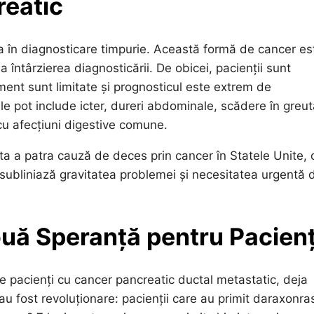
reatic
a în diagnosticare timpurie. Această formă de cancer es
 întârzierea diagnosticării. De obicei, pacienții sunt
ament sunt limitate și prognosticul este extrem de
ele pot include icter, dureri abdominale, scădere în greu
cu afecțiuni digestive comune.
a a patra cauză de deces prin cancer în Statele Unite, 
 subliniază gravitatea problemei și necesitatea urgentă 
uă Speranță pentru Pacienț
e pacienți cu cancer pancreatic ductal metastatic, deja
 au fost revoluționare: pacienții care au primit daraxonra