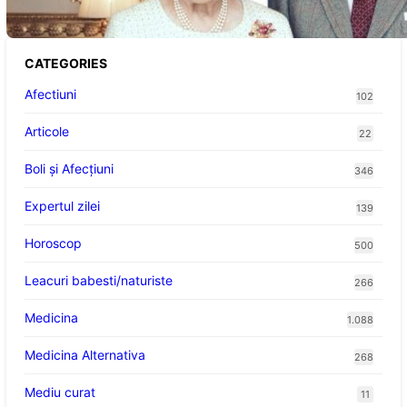
Fost Pe Punctul de a Împlini 100 de Ani
CATEGORIES
Afectiuni
102
Articole
22
Boli și Afecțiuni
346
Expertul zilei
139
Horoscop
500
Leacuri babesti/naturiste
266
Medicina
1.088
Medicina Alternativa
268
Mediu curat
11