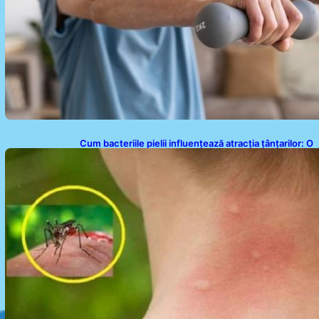
Cum bacteriile pielii influențează atracția țânțarilor: O
nouă viziune asupra alegerii victimelor