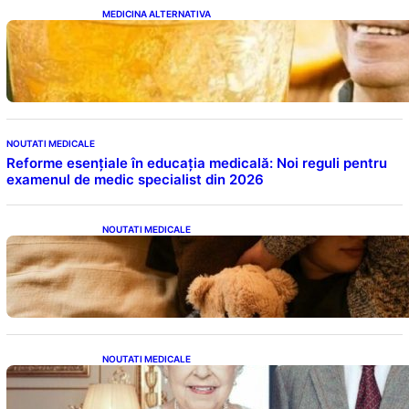
MEDICINA ALTERNATIVA
Cele cinci băuturi esențiale pentru
menținerea glicemiei sub control pe timpul
nopții: Ghidul specialistului
NOUTATI MEDICALE
Reforme esențiale în educația medicală: Noi reguli pentru
examenul de medic specialist din 2026
NOUTATI MEDICALE
Somnul Sănătos: Câte Ore Trebuie Să Dormi
în Funcție de Vârstă și Impactul Asupra
Sănătății
NOUTATI MEDICALE
Longevitatea în Rândul Celebrităților: Lecții
din Viața Prințului Philip și a Altora care Au