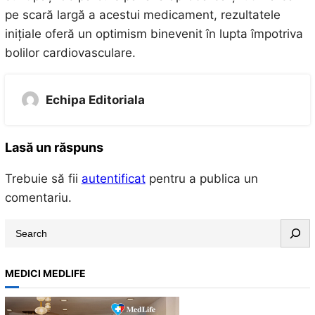
pe scară largă a acestui medicament, rezultatele
inițiale oferă un optimism binevenit în lupta împotriva
bolilor cardiovasculare.
Echipa Editoriala
Lasă un răspuns
Trebuie să fii
autentificat
pentru a publica un
comentariu.
S
e
a
MEDICI MEDLIFE
r
c