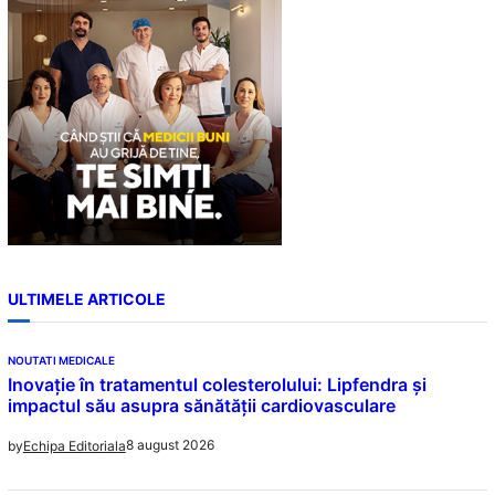
h
ULTIMELE ARTICOLE
NOUTATI MEDICALE
Inovație în tratamentul colesterolului: Lipfendra și
impactul său asupra sănătății cardiovasculare
8 august 2026
by
Echipa Editoriala