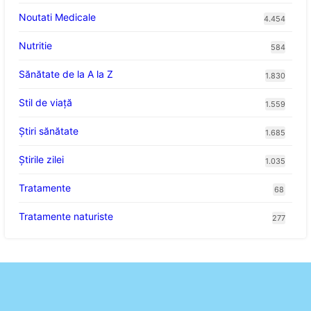
Noutati Medicale
4.454
Nutritie
584
Sănătate de la A la Z
1.830
Stil de viaţă
1.559
Ştiri sănătate
1.685
Știrile zilei
1.035
Tratamente
68
Tratamente naturiste
277