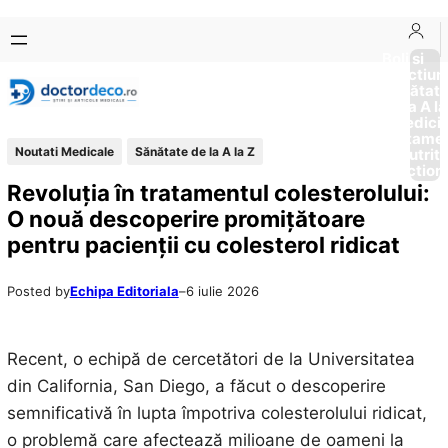
Sari
Skip
la
to
Boli si
Afectiun
conținut
content
Sănătat
de la A la
Medici
Tratame
Noutati Medicale
Sănătate de la A la Z
Nutriti
Diction
Revoluția în tratamentul colesterolului:
O nouă descoperire promițătoare
pentru pacienții cu colesterol ridicat
Posted by
Echipa Editoriala
–
6 iulie 2026
Recent, o echipă de cercetători de la Universitatea
din California, San Diego, a făcut o descoperire
semnificativă în lupta împotriva colesterolului ridicat,
o problemă care afectează milioane de oameni la