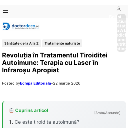
Sari
Skip
la
to
Boli si
Afectiun
conținut
content
Sănătat
de la A la
Medici
Tratame
Sănătate de la A la Z
Tratamente naturiste
Nutriti
Diction
Revoluția în Tratamentul Tiroiditei
Autoimune: Terapia cu Laser în
Infraroșu Apropiat
Posted by
Echipa Editoriala
–
22 martie 2026
Cuprins articol
[Arata/Ascunde]
Ce este tiroidita autoimună?