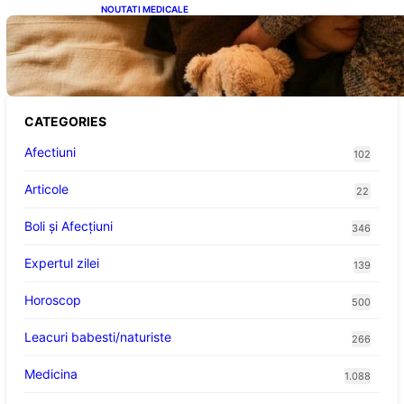
NOUTATI MEDICALE
Somnul Sănătos: Câte Ore Trebuie Să Dormi
în Funcție de Vârstă și Impactul Asupra
Sănătății
CATEGORIES
Afectiuni
102
Articole
22
Boli și Afecțiuni
346
Expertul zilei
139
Horoscop
500
Leacuri babesti/naturiste
266
Medicina
1.088