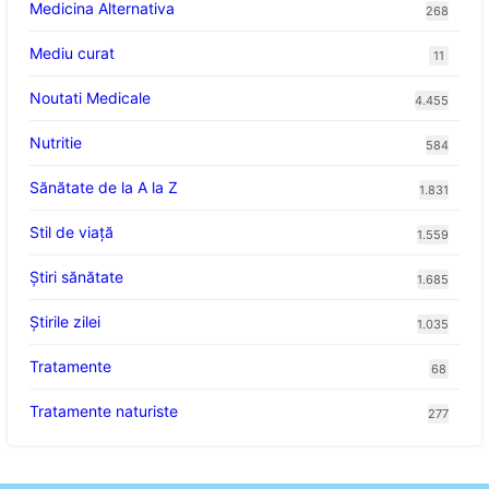
Medicina Alternativa
268
Mediu curat
11
Noutati Medicale
4.455
Nutritie
584
Sănătate de la A la Z
1.831
Stil de viaţă
1.559
Ştiri sănătate
1.685
Știrile zilei
1.035
Tratamente
68
Tratamente naturiste
277