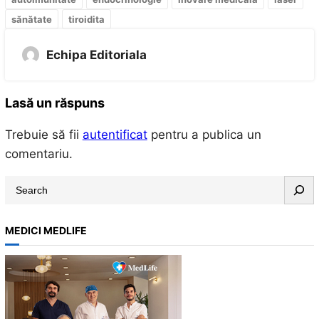
sănătate
tiroidita
Echipa Editoriala
Lasă un răspuns
Trebuie să fii
autentificat
pentru a publica un
comentariu.
S
e
a
MEDICI MEDLIFE
r
c
h