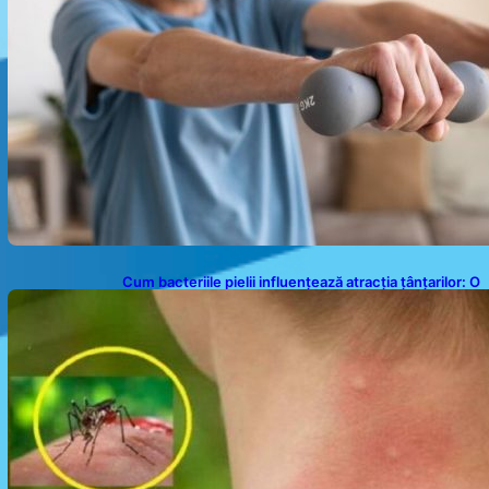
Cum bacteriile pielii influențează atracția țânțarilor: O
nouă viziune asupra alegerii victimelor