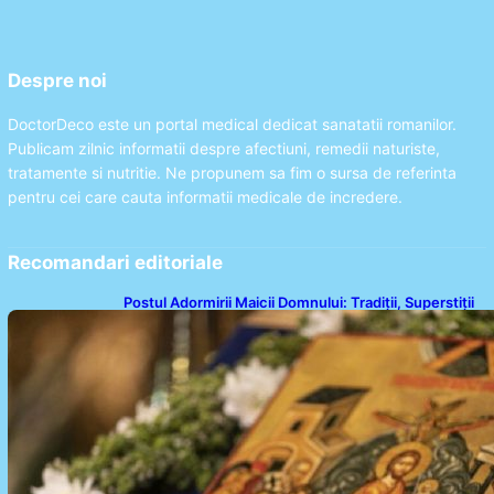
Despre noi
DoctorDeco este un portal medical dedicat sanatatii romanilor.
Publicam zilnic informatii despre afectiuni, remedii naturiste,
tratamente si nutritie. Ne propunem sa fim o sursa de referinta
pentru cei care cauta informatii medicale de incredere.
Recomandari editoriale
Postul Adormirii Maicii Domnului: Tradiții, Superstiții
și Implicații Spiritualitate în 2026