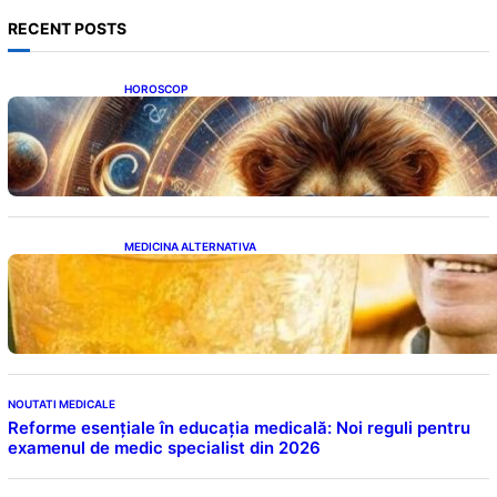
RECENT POSTS
HOROSCOP
Portalul Leului 8/8: Oportunități de
Abundență pentru Cinci Zodii în 2026
MEDICINA ALTERNATIVA
Cele cinci băuturi esențiale pentru
menținerea glicemiei sub control pe timpul
nopții: Ghidul specialistului
NOUTATI MEDICALE
Reforme esențiale în educația medicală: Noi reguli pentru
examenul de medic specialist din 2026