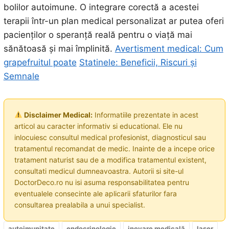
bolilor autoimune. O integrare corectă a acestei
terapii într-un plan medical personalizat ar putea oferi
pacienților o speranță reală pentru o viață mai
sănătoasă și mai împlinită.
Avertisment medical: Cum
grapefruitul poate
Statinele: Beneficii, Riscuri și
Semnale
Disclaimer Medical:
Informatiile prezentate in acest
articol au caracter informativ si educational. Ele nu
inlocuiesc consultul medical profesionist, diagnosticul sau
tratamentul recomandat de medic. Inainte de a incepe orice
tratament naturist sau de a modifica tratamentul existent,
consultati medicul dumneavoastra. Autorii si site-ul
DoctorDeco.ro nu isi asuma responsabilitatea pentru
eventualele consecinte ale aplicarii sfaturilor fara
consultarea prealabila a unui specialist.
autoimunitate
endocrinologie
inovare medicală
laser