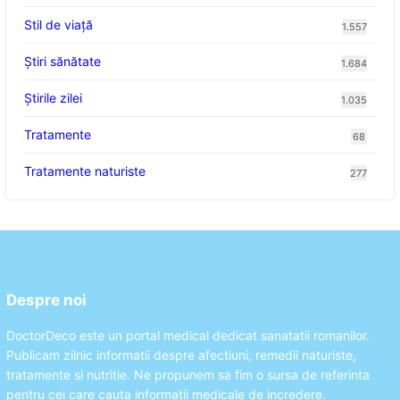
Stil de viaţă
1.557
Ştiri sănătate
1.684
Știrile zilei
1.035
Tratamente
68
Tratamente naturiste
277
Despre noi
DoctorDeco este un portal medical dedicat sanatatii romanilor.
Publicam zilnic informatii despre afectiuni, remedii naturiste,
tratamente si nutritie. Ne propunem sa fim o sursa de referinta
pentru cei care cauta informatii medicale de incredere.