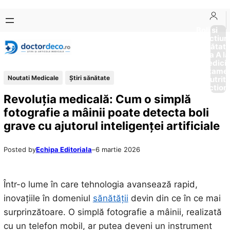
Sari
Skip
la
to
Boli si
Afectiun
conținut
content
Sănătat
de la A la
Medici
Tratame
Noutati Medicale
Ştiri sănătate
Nutriti
Diction
Revoluția medicală: Cum o simplă
fotografie a mâinii poate detecta boli
grave cu ajutorul inteligenței artificiale
Posted by
Echipa Editoriala
–
6 martie 2026
Într-o lume în care tehnologia avansează rapid,
inovațiile în domeniul
sănătății
devin din ce în ce mai
surprinzătoare. O simplă fotografie a mâinii, realizată
cu un telefon mobil, ar putea deveni un instrument