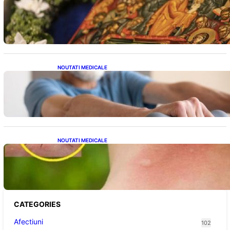
Postul Adormirii Maicii Domnului: Tradiții,
Superstiții și Implicații Spiritualitate în 2026
NOUTATI MEDICALE
Îmbunătățirea sănătății cardiovasculare:
Patru exerciții simple pentru reducerea
tensiunii arteriale la domiciliu
NOUTATI MEDICALE
Cum bacteriile pielii influențează atracția
țânțarilor: O nouă viziune asupra alegerii
victimelor
CATEGORIES
Afectiuni
102