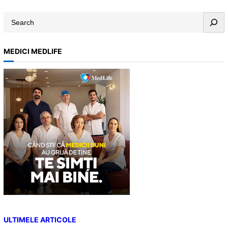
S
e
a
MEDICI MEDLIFE
r
c
h
ULTIMELE ARTICOLE