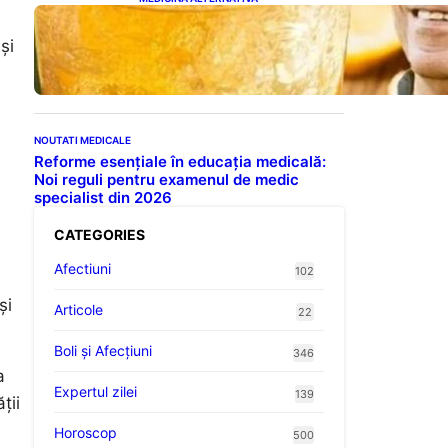
Cele cinci băuturi esențiale
pentru menținerea glicemiei
și
sub control pe timpul nopții:
Ghidul specialistului
NOUTATI MEDICALE
Reforme esențiale în educația medicală:
Noi reguli pentru examenul de medic
specialist din 2026
CATEGORIES
Afectiuni
102
și
Articole
22
Boli și Afecțiuni
346
a
Expertul zilei
139
ții
Horoscop
500