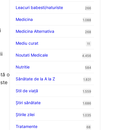
Leacuri babesti/naturiste
266
Medicina
1.088
i
Medicina Alternativa
268
Mediu curat
11
ii
Noutati Medicale
4.456
Nutritie
584
ată o
Sănătate de la A la Z
1.831
iste
Stil de viaţă
1.559
Ştiri sănătate
1.686
Știrile zilei
1.035
Tratamente
68