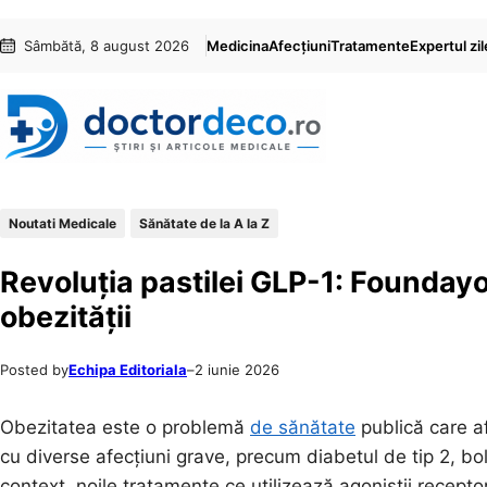
Sari
Skip
Sâmbătă, 8 august 2026
Medicina
Afecțiuni
Tratamente
Expertul zil
la
to
conținut
content
Noutati Medicale
Sănătate de la A la Z
Revoluția pastilei GLP-1: Foundayo
obezității
Posted by
Echipa Editoriala
–
2 iunie 2026
Obezitatea este o problemă
de sănătate
publică care a
cu diverse afecțiuni grave, precum diabetul de tip 2, bol
context, noile tratamente ce utilizează agonistii recepto