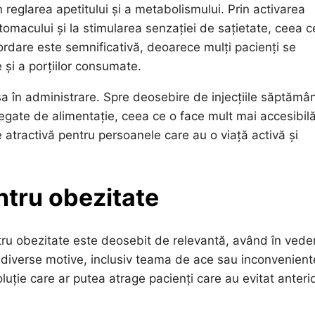
reglarea apetitului și a metabolismului. Prin activarea
stomacului și la stimularea senzației de sațietate, ceea c
rdare este semnificativă, deoarece mulți pacienți se
 și a porțiilor consumate.
sa în administrare. Spre deosebire de injecțiile săptămâ
i legate de alimentație, ceea ce o face mult mai accesibil
 atractivă pentru persoanele care au o viață activă și
ntru obezitate
ru obezitate este deosebit de relevantă, având în vede
n diverse motive, inclusiv teama de ace sau inconvenient
oluție care ar putea atrage pacienți care au evitat anteri