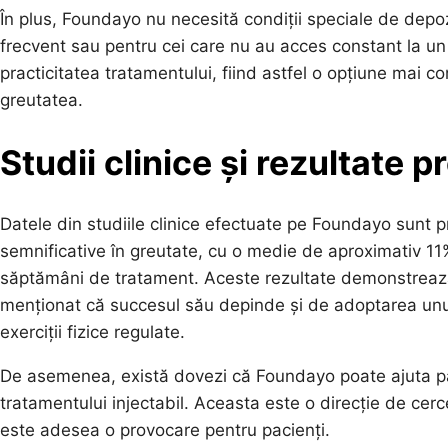
În plus, Foundayo nu necesită condiții speciale de depozi
frecvent sau pentru cei care nu au acces constant la un f
practicitatea tratamentului, fiind astfel o opțiune mai c
greutatea.
Studii clinice și rezultate 
Datele din studiile clinice efectuate pe Foundayo sunt pr
semnificative în greutate, cu o medie de aproximativ 11%
săptămâni de tratament. Aceste rezultate demonstrează
menționat că succesul său depinde și de adoptarea unui s
exerciții fizice regulate.
De asemenea, există dovezi că Foundayo poate ajuta pa
tratamentului injectabil. Aceasta este o direcție de cer
este adesea o provocare pentru pacienți.