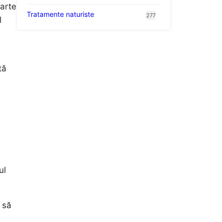
oarte
Tratamente naturiste
277
l
tă
ul
 să