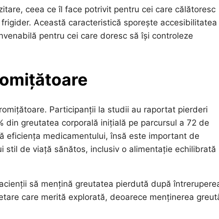
tare, ceea ce îl face potrivit pentru cei care călătoresc
rigider. Această caracteristică sporește accesibilitatea 
onvenabilă pentru cei care doresc să își controleze
promițătoare
omițătoare. Participanții la studii au raportat pierderi
 din greutatea corporală inițială pe parcursul a 72 de
 eficiența medicamentului, însă este important de
til de viață sănătos, inclusiv o alimentație echilibrată 
cienții să mențină greutatea pierdută după întrerupere
cetare care merită explorată, deoarece menținerea greută