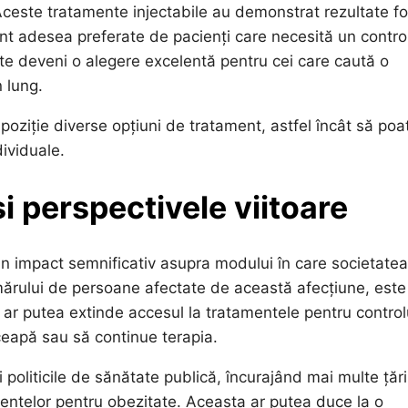
Aceste tratamente injectabile au demonstrat rezultate f
unt adesea preferate de pacienți care necesită un contro
ate deveni o alegere excelentă pentru cei care caută o
 lung.
spoziție diverse opțiuni de tratament, astfel încât să poa
dividuale.
i perspectivele viitoare
n impact semnificativ asupra modului în care societatea
ărului de persoane afectate de această afecțiune, este
yo ar putea extinde accesul la tratamentele pentru control
ceapă sau să continue terapia.
politicile de sănătate publică, încurajând mai multe țări
mentelor pentru obezitate. Aceasta ar putea duce la o