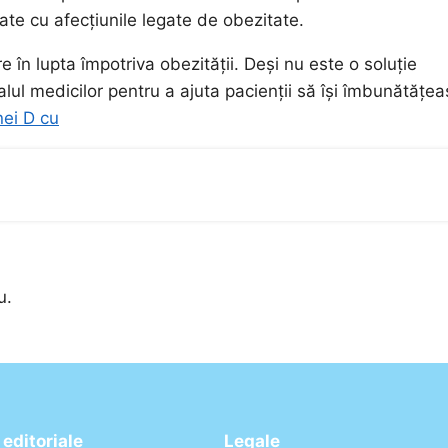
ate cu afecțiunile legate de obezitate.
 în lupta împotriva obezității. Deși nu este o soluție
lul medicilor pentru a ajuta pacienții să își îmbunătățe
nei D cu
u.
editoriale
Legale