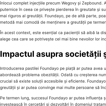
înlocui complet injecțiile precum Wegovy și Zepbound. 
puternice în ceea ce privește pierderea în greutate și s
mai riguros al greutății. Foundayo, pe de altă parte, po
metodă mai comodă de menținere a greutății pe termen
În acest context, este esențial ca pacienții să aibă la di
alege cea care se potrivește cel mai bine nevoilor lor in
Impactul asupra societății ș
Introducerea pastilei Foundayo pe piață ar putea avea u
abordează problema obezității. Odată cu creșterea num
crucial să existe soluții accesibile și eficiente. Founda
greutății și ar putea convinge mai multe persoane să în
Pe termen lung, succesul Foundayo ar putea influența și 
investească în cercetări și dezvoltări în domeniul trata