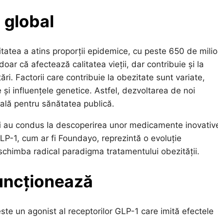
l global
tatea a atins proporții epidemice, cu peste 650 de mili
oar că afectează calitatea vieții, dar contribuie și la
ri. Factorii care contribuie la obezitate sunt variate,
e și influențele genetice. Astfel, dezvoltarea de noi
ială pentru sănătatea publică.
iei au condus la descoperirea unor medicamente inovativ
 GLP-1, cum ar fi Foundayo, reprezintă o evoluție
schimba radical paradigma tratamentului obezității.
uncționează
te un agonist al receptorilor GLP-1 care imită efectele