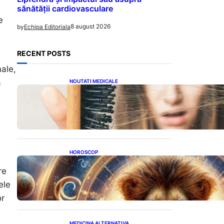
sănătății cardiovasculare
e
8 august 2026
by
Echipa Editoriala
RECENT POSTS
nale,
ă
NOUTATI MEDICALE
Semnele unei deficiențe de
proteine: Impactul asupra
sănătății tale
HOROSCOP
Portalul Leului 8/8:
re
Oportunități de Abundență
pentru Cinci Zodii în 2026
ele
or
MEDICINA ALTERNATIVA