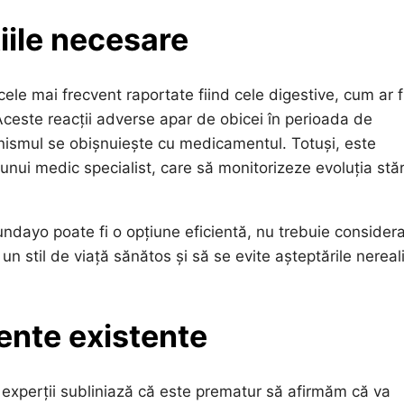
iile necesare
le mai frecvent raportate fiind cele digestive, cum ar f
Aceste reacții adverse apar de obicei în perioada de
nismul se obișnuiește cu medicamentul. Totuși, este
unui medic specialist, care să monitorizeze evoluția stăr
Foundayo poate fi o opțiune eficientă, nu trebuie consider
n stil de viață sănătos și să se evite așteptările nereal
ente existente
 experții subliniază că este prematur să afirmăm că va