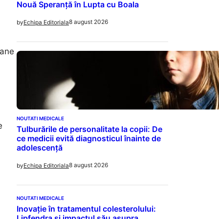
Nouă Speranță în Lupta cu Boala
8 august 2026
by
Echipa Editoriala
oane
NOUTATI MEDICALE
e
Tulburările de personalitate la copii: De
ce medicii evită diagnosticul înainte de
adolescență
8 august 2026
by
Echipa Editoriala
NOUTATI MEDICALE
Inovație în tratamentul colesterolului:
Lipfendra și impactul său asupra