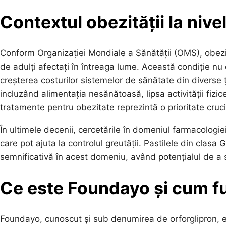
Contextul obezității la nive
Conform Organizației Mondiale a Sănătății (OMS), obezi
de adulți afectați în întreaga lume. Această condiție nu d
creșterea costurilor sistemelor de sănătate din diverse ță
incluzând alimentația nesănătoasă, lipsa activității fizic
tratamente pentru obezitate reprezintă o prioritate cruc
În ultimele decenii, cercetările în domeniul farmacolog
care pot ajuta la controlul greutății. Pastilele din clasa
semnificativă în acest domeniu, având potențialul de a 
Ce este Foundayo și cum f
Foundayo, cunoscut și sub denumirea de orforglipron, es