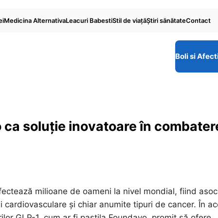
ei
Medicina Alternativa
Leacuri Babesti
Stil de viaţă
Ştiri sănătate
Contact
Boli si Afect
 ca soluție inovatoare în combater
fectează milioane de oameni la nivel mondial, fiind asoc
i cardiovasculare și chiar anumite tipuri de cancer. În ac
rilor GLP-1, cum ar fi pastila Foundayo, promit să ofere