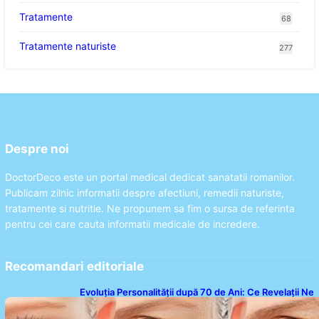
Tratamente
68
Tratamente naturiste
277
Despre noi
DoctorDeco este un portal medical dedicat sanatatii romanilor.
Publicam zilnic informatii despre afectiuni, remedii naturiste,
tratamente si nutritie. Ne propunem sa fim o sursa de referinta
pentru cei care cauta informatii medicale de incredere.
Recomandari editoriale
Evoluția Personalității după 70 de Ani: Ce Revelații Ne
Oferă Studiile Psihologice