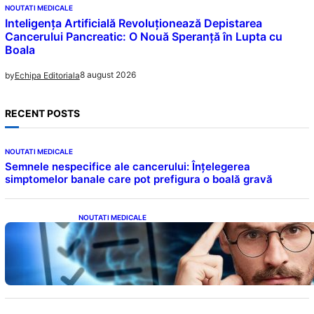
NOUTATI MEDICALE
Inteligența Artificială Revoluționează Depistarea
Cancerului Pancreatic: O Nouă Speranță în Lupta cu
Boala
8 august 2026
by
Echipa Editoriala
RECENT POSTS
NOUTATI MEDICALE
Semnele nespecifice ale cancerului: Înțelegerea
simptomelor banale care pot prefigura o boală gravă
NOUTATI MEDICALE
Inteligența dincolo de note: Semnele unui IQ
ridicat care nu țin de școală