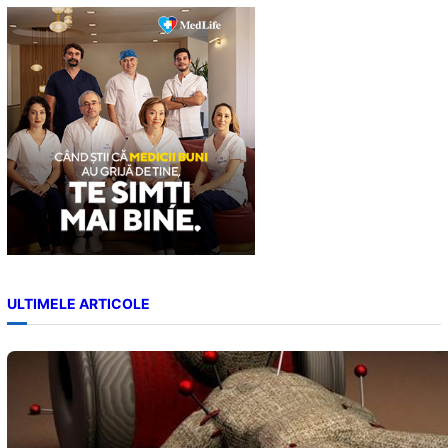
c
h
ULTIMELE ARTICOLE