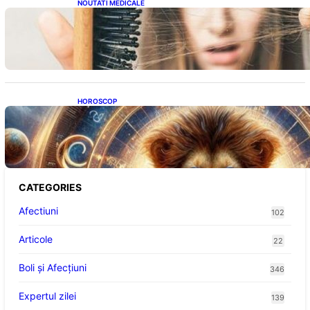
NOUTATI MEDICALE
Semnele unei deficiențe de proteine:
Impactul asupra sănătății tale
HOROSCOP
Portalul Leului 8/8: Oportunități de
Abundență pentru Cinci Zodii în 2026
CATEGORIES
Afectiuni
102
Articole
22
Boli și Afecțiuni
346
Expertul zilei
139