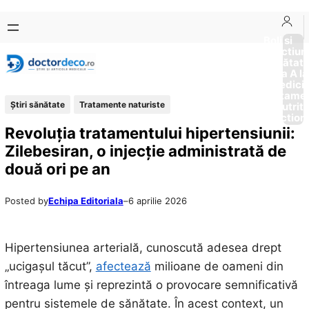
Sari
Skip
la
to
Boli si
Afectiun
conținut
content
Sănătat
de la A la
Medici
Tratame
Ştiri sănătate
Tratamente naturiste
Nutriti
Diction
Revoluția tratamentului hipertensiunii:
Zilebesiran, o injecție administrată de
două ori pe an
Posted by
Echipa Editoriala
–
6 aprilie 2026
Hipertensiunea arterială, cunoscută adesea drept
„ucigașul tăcut”,
afectează
milioane de oameni din
întreaga lume și reprezintă o provocare semnificativă
pentru sistemele de sănătate. În acest context, un