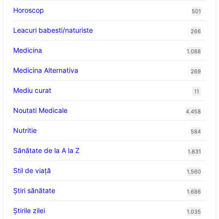
Horoscop
501
Leacuri babesti/naturiste
266
Medicina
1.088
Medicina Alternativa
269
Mediu curat
11
Noutati Medicale
4.458
Nutritie
584
Sănătate de la A la Z
1.831
Stil de viaţă
1.560
Ştiri sănătate
1.686
Știrile zilei
1.035