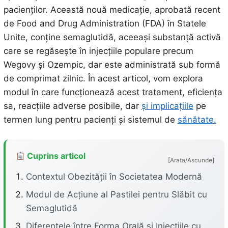
pacienților. Această nouă medicație, aprobată recent
de Food and Drug Administration (FDA) în Statele
Unite, conține semaglutidă, aceeași substanță activă
care se regăsește în injecțiile populare precum
Wegovy și Ozempic, dar este administrată sub formă
de comprimat zilnic. În acest articol, vom explora
modul în care funcționează acest tratament, eficiența
sa, reacțiile adverse posibile, dar
și implicațiile
pe
termen lung pentru pacienți și sistemul de
sănătate.
Cuprins articol
[Arata/Ascunde]
Contextul Obezității în Societatea Modernă
Modul de Acțiune al Pastilei pentru Slăbit cu
Semaglutidă
Diferențele între Forma Orală și Injecțiile cu