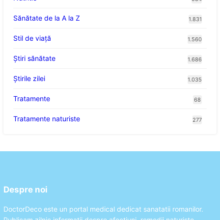
Sănătate de la A la Z
1.831
Stil de viaţă
1.560
Ştiri sănătate
1.686
Știrile zilei
1.035
Tratamente
68
Tratamente naturiste
277
Despre noi
DoctorDeco este un portal medical dedicat sanatatii romanilor.
Publicam zilnic informatii despre afectiuni, remedii naturiste,