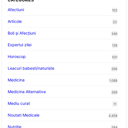
Afectiuni
102
Articole
22
Boli și Afecțiuni
346
Expertul zilei
139
Horoscop
501
Leacuri babesti/naturiste
266
Medicina
1.088
Medicina Alternativa
269
Mediu curat
11
Noutati Medicale
4.458
Nutritie
584