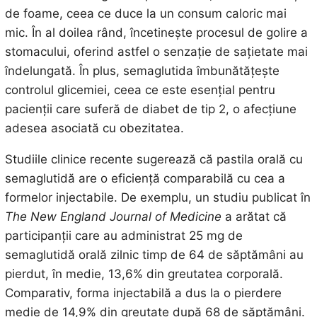
de foame, ceea ce duce la un consum caloric mai
mic. În al doilea rând, încetinește procesul de golire a
stomacului, oferind astfel o senzație de sațietate mai
îndelungată. În plus, semaglutida îmbunătățește
controlul glicemiei, ceea ce este esențial pentru
pacienții care suferă de diabet de tip 2, o afecțiune
adesea asociată cu obezitatea.
Studiile clinice recente sugerează că pastila orală cu
semaglutidă are o eficiență comparabilă cu cea a
formelor injectabile. De exemplu, un studiu publicat în
The New England Journal of Medicine
a arătat că
participanții care au administrat 25 mg de
semaglutidă orală zilnic timp de 64 de săptămâni au
pierdut, în medie, 13,6% din greutatea corporală.
Comparativ, forma injectabilă a dus la o pierdere
medie de 14,9% din greutate după 68 de săptămâni.