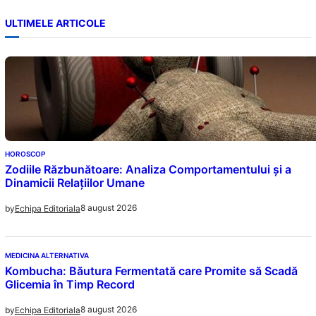
ULTIMELE ARTICOLE
HOROSCOP
Zodiile Răzbunătoare: Analiza Comportamentului și a
Dinamicii Relațiilor Umane
8 august 2026
by
Echipa Editoriala
MEDICINA ALTERNATIVA
Kombucha: Băutura Fermentată care Promite să Scadă
Glicemia în Timp Record
8 august 2026
by
Echipa Editoriala