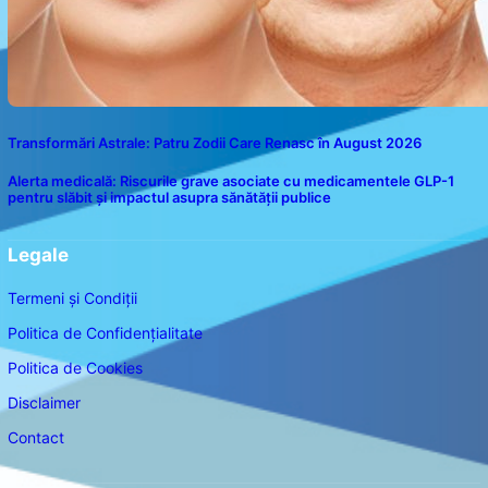
Transformări Astrale: Patru Zodii Care Renasc în August 2026
Alerta medicală: Riscurile grave asociate cu medicamentele GLP-1
pentru slăbit și impactul asupra sănătății publice
Legale
Termeni și Condiții
Politica de Confidențialitate
Politica de Cookies
Disclaimer
Contact