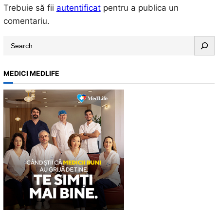
Trebuie să fii
autentificat
pentru a publica un
comentariu.
S
e
a
MEDICI MEDLIFE
r
c
h