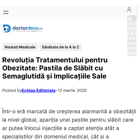
Sari
Skip
la
to
Boli si
Afectiun
conținut
content
Sănătat
de la A la
Medici
Tratame
Noutati Medicale
Sănătate de la A la Z
Nutriti
Diction
Revoluția Tratamentului pentru
Obezitate: Pastila de Slăbit cu
Semaglutidă și Implicațiile Sale
Posted by
Echipa Editoriala
–
12 martie 2026
Într-o eră marcată de creșterea alarmantă a obezității
la nivel global, apariția unei pastile pentru slăbit care
ar putea înlocui injecțiile a captat atenția atât a
specialiștilor din domeniul medical, cât și a