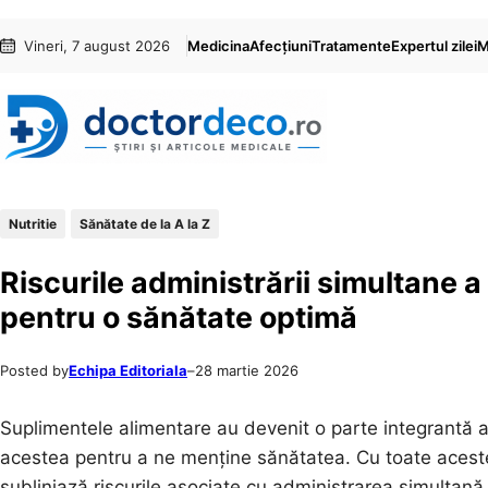
Sari
Skip
Vineri, 7 august 2026
Medicina
Afecțiuni
Tratamente
Expertul zilei
M
la
to
conținut
content
Nutritie
Sănătate de la A la Z
Riscurile administrării simultane a 
pentru o sănătate optimă
Posted by
Echipa Editoriala
–
28 martie 2026
Suplimentele alimentare au devenit o parte integrantă a 
acestea pentru a ne menține sănătatea. Cu toate acest
subliniază riscurile asociate cu administrarea simultană