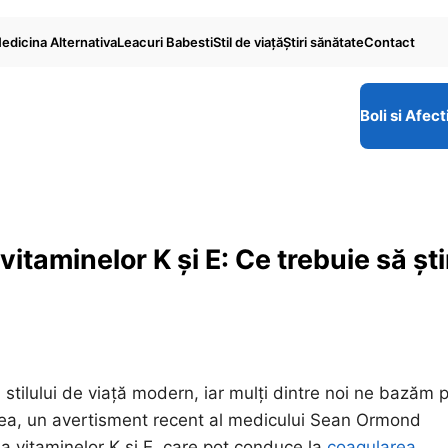
edicina Alternativa
Leacuri Babesti
Stil de viaţă
Ştiri sănătate
Contact
Boli si Afect
vitaminelor K și E: Ce trebuie să șt
stilului de viață modern, iar mulți dintre noi ne bazăm 
ea, un avertisment recent al medicului Sean Ormond
 a vitaminelor K și E, care pot conduce la
coagularea