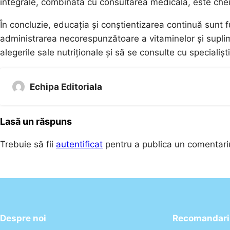
integrale, combinată cu consultarea medicală, este che
În concluzie, educația și conștientizarea continuă sunt 
administrarea necorespunzătoare a vitaminelor și suplim
alegerile sale nutriționale și să se consulte cu specialișt
Echipa Editoriala
Lasă un răspuns
Trebuie să fii
autentificat
pentru a publica un comentari
Despre noi
Recomandari 