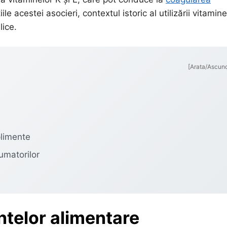
ile acestei asocieri, contextul istoric al utilizării vitamine
lice.
[Arata/Ascun
plimente
umatorilor
entelor alimentare