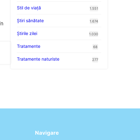
Stil de viaţă
1.551
Ştiri sănătate
1.674
în
Știrile zilei
1.030
Tratamente
68
Tratamente naturiste
277
Navigare