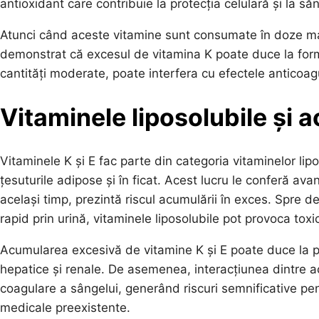
antioxidant care contribuie la protecția celulară și la săn
Atunci când aceste vitamine sunt consumate în doze mari 
demonstrat că excesul de vitamina K poate duce la form
cantități moderate, poate interfera cu efectele anticoag
Vitaminele liposolubile și
Vitaminele K și E fac parte din categoria vitaminelor li
țesuturile adipose și în ficat. Acest lucru le conferă ava
același timp, prezintă riscul acumulării în exces. Spre d
rapid prin urină, vitaminele liposolubile pot provoca toxi
Acumularea excesivă de vitamine K și E poate duce la 
hepatice și renale. De asemenea, interacțiunea dintre 
coagulare a sângelui, generând riscuri semnificative pent
medicale preexistente.