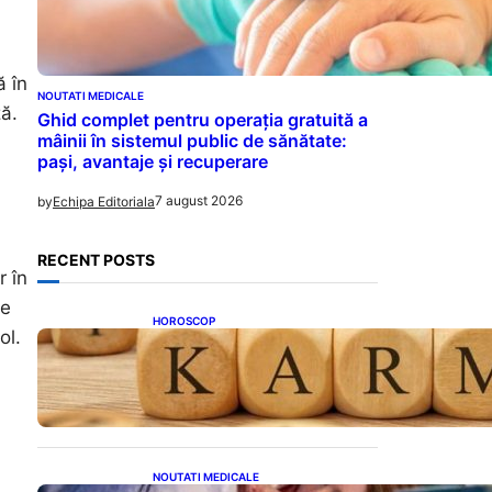
ă în
NOUTATI MEDICALE
ză.
Ghid complet pentru operația gratuită a
mâinii în sistemul public de sănătate:
pași, avantaje și recuperare
7 august 2026
by
Echipa Editoriala
RECENT POSTS
r în
te
HOROSCOP
ol.
Eclipsa și Karma: Impactul
Emoțional Asupra Zodiilor
Leu și Vărsător
NOUTATI MEDICALE