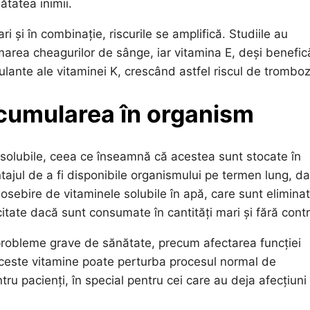
ătatea inimii.
și în combinație, riscurile se amplifică. Studiile au
area cheagurilor de sânge, iar vitamina E, deși benefic
ulante ale vitaminei K, crescând astfel riscul de trombo
 acumularea în organism
posolubile, ceea ce înseamnă că acestea sunt stocate în
ntajul de a fi disponibile organismului pe termen lung, da
eosebire de vitaminele solubile în apă, care sunt elimina
citate dacă sunt consumate în cantități mari și fără contr
probleme grave de sănătate, precum afectarea funcției
aceste vitamine poate perturba procesul normal de
ru pacienți, în special pentru cei care au deja afecțiuni