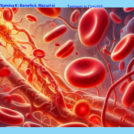
itamina K: Beneficii, Riscuri și
Termeni și Condiții
nteracțiuni în Coagularea Sângelui
Politica de Confidențialitate
Politica de Cookies
Disclaimer
Contact