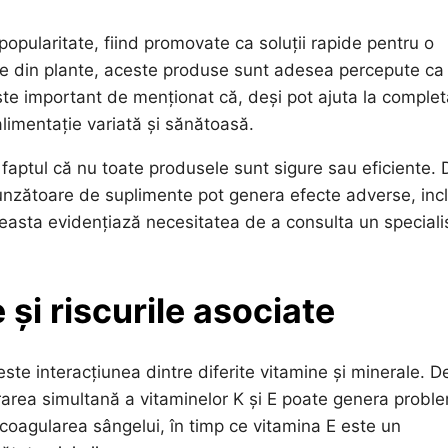
popularitate, fiind promovate ca soluții rapide pentru o
cte din plante, aceste produse sunt adesea percepute ca
 este important de menționat că, deși pot ajuta la comple
alimentație variată și sănătoasă.
faptul că nu toate produsele sunt sigure sau eficiente. 
unzătoare de suplimente pot genera efecte adverse, incl
Aceasta evidențiază necesitatea de a consulta un speciali
 și riscurile asociate
este interacțiunea dintre diferite vitamine și minerale. D
area simultană a vitaminelor K și E poate genera probl
coagularea sângelui, în timp ce vitamina E este un