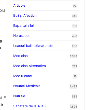
Articole
22
pra
Boli și Afecțiuni
346
Expertul zilei
139
Horoscop
498
 a
Leacuri babesti/naturiste
266
ie
Medicina
1.088
Medicina Alternativa
267
Mediu curat
11
Noutati Medicale
4.424
Nutritie
584
i E
te
Sănătate de la A la Z
1.825