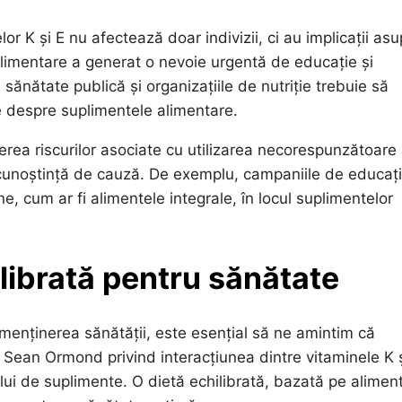
r K și E nu afectează doar indivizii, ci au implicații asu
 alimentare a generat o nevoie urgentă de educație și
e sănătate publică și organizațiile de nutriție trebuie să
le despre suplimentele alimentare.
erea riscurilor asociate cu utilizarea necorespunzătoare
cunoștință de cauză. De exemplu, campaniile de educaț
, cum ar fi alimentele integrale, în locul suplimentelor
librată pentru sănătate
 menținerea sănătății, este esențial să ne amintim că
 Sean Ormond privind interacțiunea dintre vitaminele K ș
ui de suplimente. O dietă echilibrată, bazată pe alimen