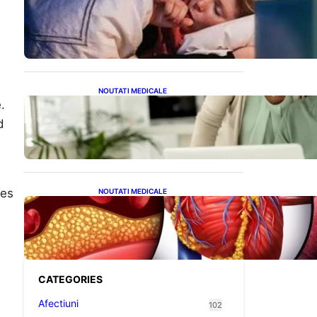
Tusea seacă nocturnă:
Semnale importante despre
sănătatea inimii tale
NOUTATI MEDICALE
.
Sprijin financiar pentru
pensionari: Ce înseamnă
d
ajutoarele de până la 500
de lei în 2026
les
NOUTATI MEDICALE
Descoperirea revoluționară:
Afereza terapeutică, un
posibil aliat în eliminarea
microplasticelor din sânge
CATEGORIES
Afectiuni
102