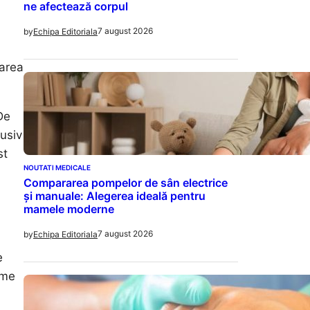
ne afectează corpul
7 august 2026
by
Echipa Editoriala
tarea
De
usiv
st
NOUTATI MEDICALE
Compararea pompelor de sân electrice
și manuale: Alegerea ideală pentru
mamele moderne
7 august 2026
by
Echipa Editoriala
e
eme