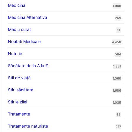
Medicina
1.088
Medicina Alternativa
269
Mediu curat
11
Noutati Medicale
4.458
Nutritie
584
Sănătate de la A la Z
1.831
Stil de viaţă
1.560
Ştiri sănătate
1.686
Știrile zilei
1.035
Tratamente
68
Tratamente naturiste
277