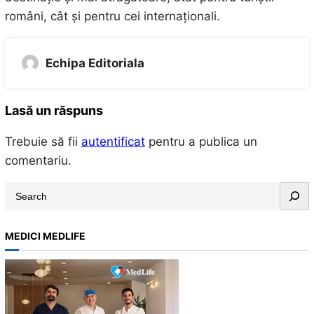
români, cât și pentru cei internaționali.
Echipa Editoriala
Lasă un răspuns
Trebuie să fii
autentificat
pentru a publica un
comentariu.
S
e
a
MEDICI MEDLIFE
r
c
h