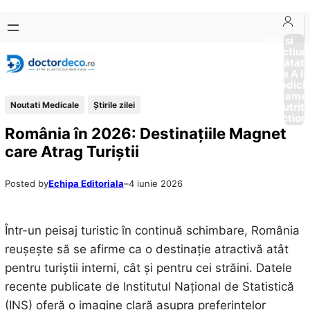
Sari
Skip
la
to
Boli si
Afectiun
conținut
content
Sănătat
de la A la
Medici
Tratame
Noutati Medicale
Știrile zilei
Nutriti
Diction
România în 2026: Destinațiile Magnet
care Atrag Turiștii
Posted by
Echipa Editoriala
–
4 iunie 2026
Într-un peisaj turistic în continuă schimbare, România
reușește să se afirme ca o destinație atractivă atât
pentru turiștii interni, cât și pentru cei străini. Datele
recente publicate de Institutul Național de Statistică
(INS) oferă o imagine clară asupra preferințelor