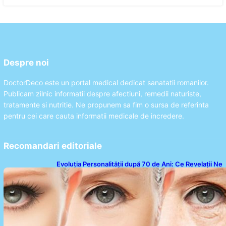
Despre noi
DoctorDeco este un portal medical dedicat sanatatii romanilor.
Publicam zilnic informatii despre afectiuni, remedii naturiste,
tratamente si nutritie. Ne propunem sa fim o sursa de referinta
pentru cei care cauta informatii medicale de incredere.
Recomandari editoriale
Evoluția Personalității după 70 de Ani: Ce Revelații Ne
Oferă Studiile Psihologice