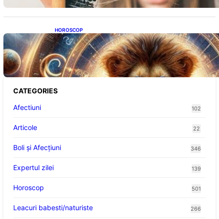
HOROSCOP
Portalul Leului 8/8: Oportunități de
Abundență pentru Cinci Zodii în 2026
CATEGORIES
Afectiuni
102
Articole
22
Boli și Afecțiuni
346
Expertul zilei
139
Horoscop
501
Leacuri babesti/naturiste
266