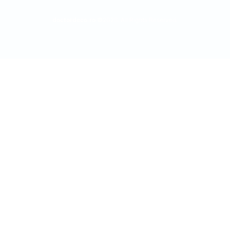
doctordeco.ro
©2026. All Rights Reserved.