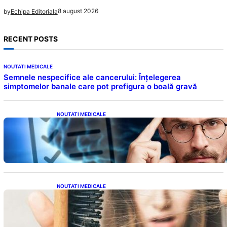
8 august 2026
by
Echipa Editoriala
RECENT POSTS
NOUTATI MEDICALE
Semnele nespecifice ale cancerului: Înțelegerea
simptomelor banale care pot prefigura o boală gravă
NOUTATI MEDICALE
Inteligența dincolo de note: Semnele unui IQ
ridicat care nu țin de școală
NOUTATI MEDICALE
Semnele unei deficiențe de proteine:
Impactul asupra sănătății tale