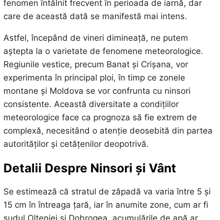
fenomen întâlnit frecvent în perioada de iarnă, dar
care de această dată se manifestă mai intens.
Astfel, începând de vineri dimineață, ne putem
aștepta la o varietate de fenomene meteorologice.
Regiunile vestice, precum Banat și Crișana, vor
experimenta în principal ploi, în timp ce zonele
montane și Moldova se vor confrunta cu ninsori
consistente. Această diversitate a condițiilor
meteorologice face ca prognoza să fie extrem de
complexă, necesitând o atenție deosebită din partea
autorităților și cetățenilor deopotrivă.
Detalii Despre Ninsori și Vânt
Se estimează că stratul de zăpadă va varia între 5 și
15 cm în întreaga țară, iar în anumite zone, cum ar fi
sudul Olteniei și Dobrogea, acumulările de apă ar