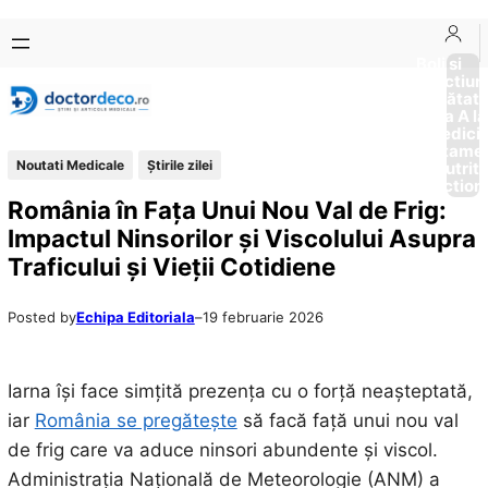
Sari
Skip
la
to
Boli si
Afectiun
conținut
content
Sănătat
de la A la
Medici
Tratame
Noutati Medicale
Știrile zilei
Nutriti
Diction
România în Fața Unui Nou Val de Frig:
Impactul Ninsorilor și Viscolului Asupra
Traficului și Vieții Cotidiene
Posted by
Echipa Editoriala
–
19 februarie 2026
Iarna își face simțită prezența cu o forță neașteptată,
iar
România se pregătește
să facă față unui nou val
de frig care va aduce ninsori abundente și viscol.
Administrația Națională de Meteorologie (ANM) a