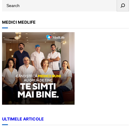
S
e
a
MEDICI MEDLIFE
r
c
h
ULTIMELE ARTICOLE