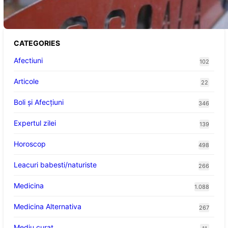
Viitoare
CATEGORIES
Afectiuni
102
Articole
22
Boli și Afecțiuni
346
Expertul zilei
139
Horoscop
498
Leacuri babesti/naturiste
266
Medicina
1.088
Medicina Alternativa
267
Mediu curat