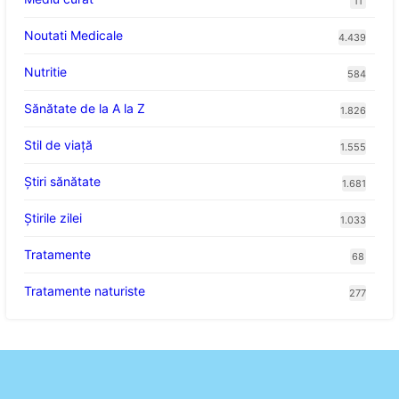
11
Noutati Medicale
4.439
Nutritie
584
Sănătate de la A la Z
1.826
Stil de viaţă
1.555
Ştiri sănătate
1.681
Știrile zilei
1.033
Tratamente
68
Tratamente naturiste
277