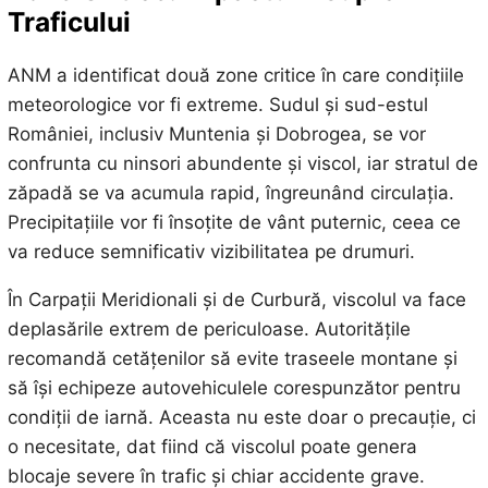
Traficului
ANM a identificat două zone critice în care condițiile
meteorologice vor fi extreme. Sudul și sud-estul
României, inclusiv Muntenia și Dobrogea, se vor
confrunta cu ninsori abundente și viscol, iar stratul de
zăpadă se va acumula rapid, îngreunând circulația.
Precipitațiile vor fi însoțite de vânt puternic, ceea ce
va reduce semnificativ vizibilitatea pe drumuri.
În Carpații Meridionali și de Curbură, viscolul va face
deplasările extrem de periculoase. Autoritățile
recomandă cetățenilor să evite traseele montane și
să își echipeze autovehiculele corespunzător pentru
condiții de iarnă. Aceasta nu este doar o precauție, ci
o necesitate, dat fiind că viscolul poate genera
blocaje severe în trafic și chiar accidente grave.