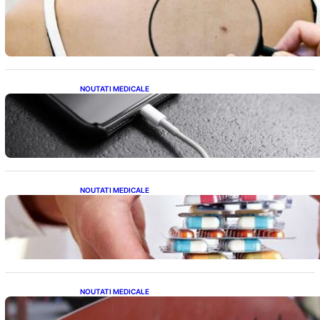
10 Semne Ascunse ale Cancerului de Piele:
Ce Trebuie să Știm pentru a Ne Proteja
NOUTATI MEDICALE
Încărcarea Telefonului Pe Timp de Noapte:
Mituri, Realități și Impact Asupra Bateriei
NOUTATI MEDICALE
Criza Medicamentelor pentru Tulburări
Digestive: Ce Înseamnă Suspendarea Colebil
și Panzcebil pentru Pacienți
NOUTATI MEDICALE
Reforma Educațională din Liceu: O
Schimbare Fundamentală pentru Generațiile