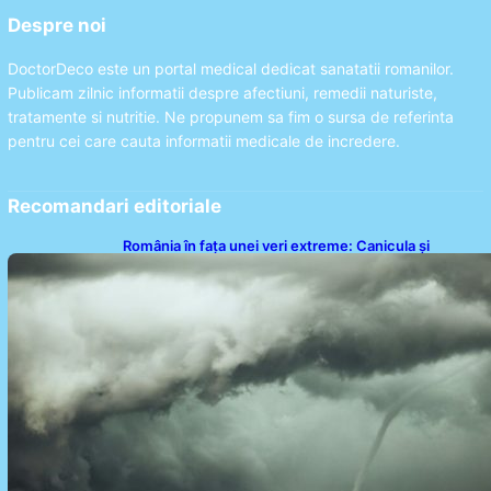
Despre noi
DoctorDeco este un portal medical dedicat sanatatii romanilor.
Publicam zilnic informatii despre afectiuni, remedii naturiste,
tratamente si nutritie. Ne propunem sa fim o sursa de referinta
pentru cei care cauta informatii medicale de incredere.
Recomandari editoriale
România în fața unei veri extreme: Canicula și
efectele sale devastatoare în august