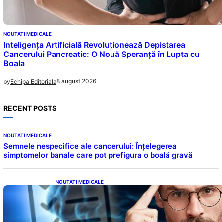
NOUTATI MEDICALE
Inteligența Artificială Revoluționează Depistarea
Cancerului Pancreatic: O Nouă Speranță în Lupta cu
Boala
8 august 2026
by
Echipa Editoriala
RECENT POSTS
NOUTATI MEDICALE
Semnele nespecifice ale cancerului: Înțelegerea
simptomelor banale care pot prefigura o boală gravă
NOUTATI MEDICALE
Inteligența dincolo de note: Semnele unui IQ
ridicat care nu țin de școală