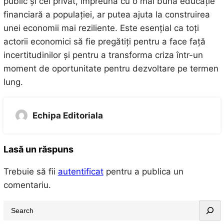
public și cel privat, împreună cu o mai bună educație
financiară a populației, ar putea ajuta la construirea
unei economii mai reziliente. Este esențial ca toți
actorii economici să fie pregătiți pentru a face față
incertitudinilor și pentru a transforma criza într-un
moment de oportunitate pentru dezvoltare pe termen
lung.
Echipa Editoriala
Lasă un răspuns
Trebuie să fii
autentificat
pentru a publica un
comentariu.
S
e