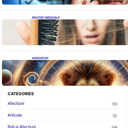
NOUTATI MEDICALE
Semnele unei deficiențe de proteine:
Impactul asupra sănătății tale
HOROSCOP
Portalul Leului 8/8: Oportunități de
Abundență pentru Cinci Zodii în 2026
CATEGORIES
Afectiuni
102
Articole
22
Boli și Afecțiuni
346