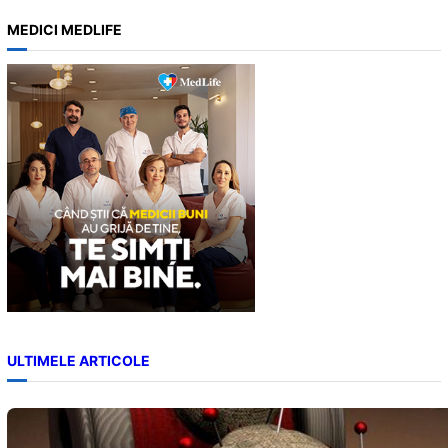
a
MEDICI MEDLIFE
r
c
h
ULTIMELE ARTICOLE