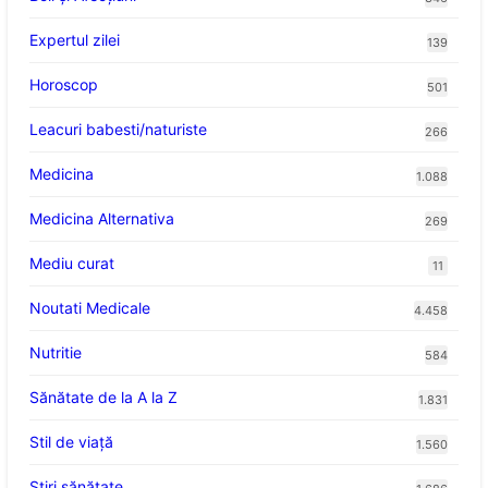
Expertul zilei
139
Horoscop
501
Leacuri babesti/naturiste
266
Medicina
1.088
Medicina Alternativa
269
Mediu curat
11
Noutati Medicale
4.458
Nutritie
584
Sănătate de la A la Z
1.831
Stil de viaţă
1.560
Ştiri sănătate