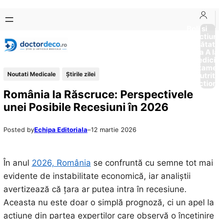
Sari
Skip
la
to
Boli si
Afectiun
conținut
content
Sănătat
de la A la
Medici
Tratame
Noutati Medicale
Știrile zilei
Nutriti
Diction
România la Răscruce: Perspectivele
unei Posibile Recesiuni în 2026
Posted by
Echipa Editoriala
–
12 martie 2026
În anul
2026, România
se confruntă cu semne tot mai
evidente de instabilitate economică, iar analiștii
avertizează că țara ar putea intra în recesiune.
Aceasta nu este doar o simplă prognoză, ci un apel la
acțiune din partea experților care observă o încetinire