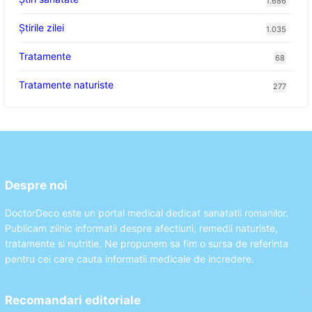
1.686
Știrile zilei
1.035
Tratamente
68
Tratamente naturiste
277
Despre noi
DoctorDeco este un portal medical dedicat sanatatii romanilor.
Publicam zilnic informatii despre afectiuni, remedii naturiste,
tratamente si nutritie. Ne propunem sa fim o sursa de referinta
pentru cei care cauta informatii medicale de incredere.
Recomandari editoriale