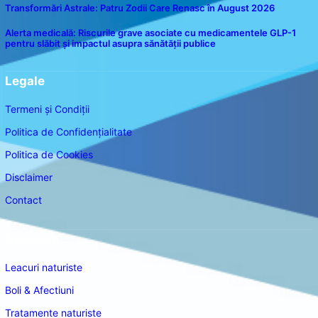
Transformări Astrale: Patru Zodii Care Renasc în August 2026
Alerta medicală: Riscurile grave asociate cu medicamentele GLP-1
pentru slăbit și impactul asupra sănătății publice
Legale
Termeni și Condiții
Politica de Confidențialitate
Politica de Cookies
Disclaimer
Contact
Navigare
Leacuri naturiste
Boli & Afectiuni
Tratamente naturiste