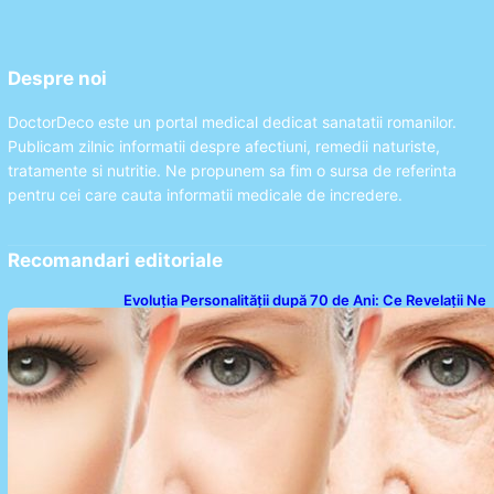
Despre noi
DoctorDeco este un portal medical dedicat sanatatii romanilor.
Publicam zilnic informatii despre afectiuni, remedii naturiste,
tratamente si nutritie. Ne propunem sa fim o sursa de referinta
pentru cei care cauta informatii medicale de incredere.
Recomandari editoriale
Evoluția Personalității după 70 de Ani: Ce Revelații Ne
Oferă Studiile Psihologice