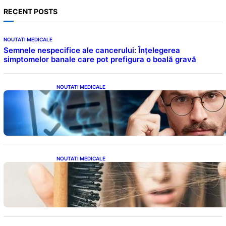
RECENT POSTS
NOUTATI MEDICALE
Semnele nespecifice ale cancerului: Înțelegerea
simptomelor banale care pot prefigura o boală gravă
NOUTATI MEDICALE
Inteligența dincolo de note: Semnele unui IQ
ridicat care nu țin de școală
NOUTATI MEDICALE
Semnele unei deficiențe de proteine:
Impactul asupra sănătății tale