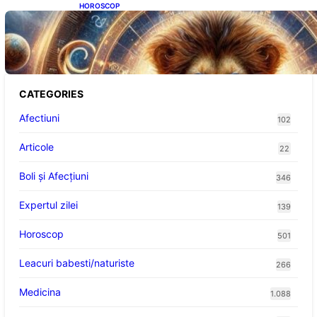
HOROSCOP
Portalul Leului 8/8: Oportunități de
Abundență pentru Cinci Zodii în 2026
CATEGORIES
Afectiuni
102
Articole
22
Boli și Afecțiuni
346
Expertul zilei
139
Horoscop
501
Leacuri babesti/naturiste
266
Medicina
1.088