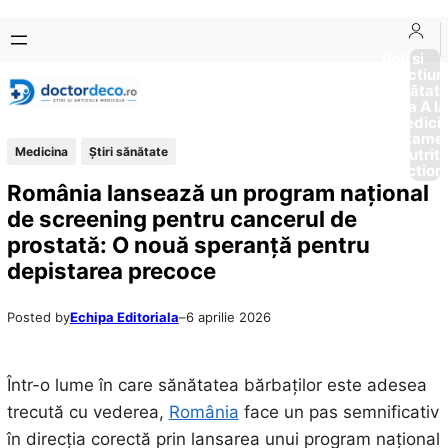
Sari
Skip
la
to
Boli si
Afectiun
conținut
content
Sănătat
de la A la
Medici
Tratame
Medicina
Ştiri sănătate
Nutriti
Diction
România lansează un program național
de screening pentru cancerul de
prostată: O nouă speranță pentru
depistarea precoce
Posted by
Echipa Editoriala
–
6 aprilie 2026
Într-o lume în care sănătatea bărbaților este adesea
trecută cu vederea,
România
face un pas semnificativ
în direcția corectă prin lansarea unui program național