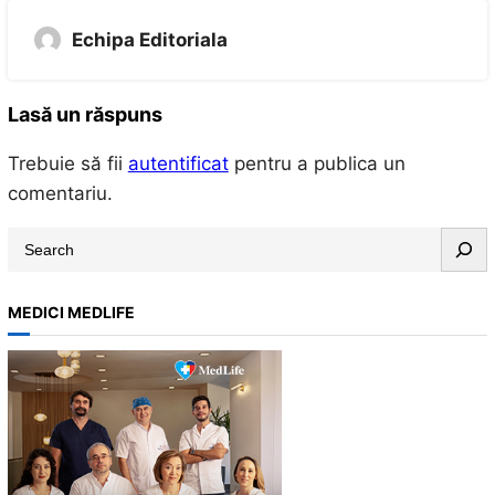
Echipa Editoriala
Lasă un răspuns
Trebuie să fii
autentificat
pentru a publica un
comentariu.
S
e
a
MEDICI MEDLIFE
r
c
h