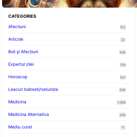
CATEGORIES
Afectiuni
102
Articole
22
Boli și Afecțiuni
346
Expertul zilei
139
Horoscop
501
Leacuri babesti/naturiste
266
Medicina
1.088
Medicina Alternativa
269
Mediu curat
11