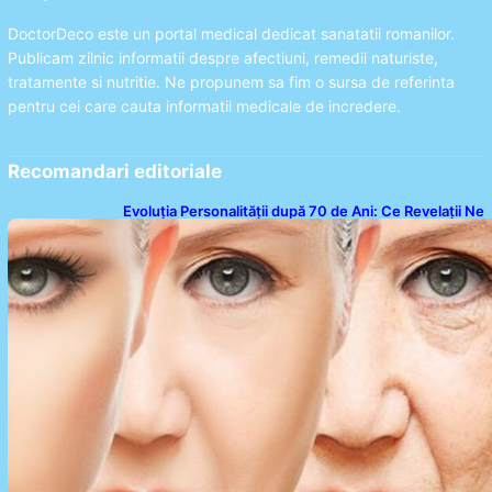
DoctorDeco este un portal medical dedicat sanatatii romanilor.
Publicam zilnic informatii despre afectiuni, remedii naturiste,
tratamente si nutritie. Ne propunem sa fim o sursa de referinta
pentru cei care cauta informatii medicale de incredere.
Recomandari editoriale
Evoluția Personalității după 70 de Ani: Ce Revelații Ne
Oferă Studiile Psihologice