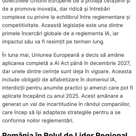
obiectivele Uniunii Europene de a proteja cetățenii și
de a promova inovația, dar ridică și întrebări
complexe cu privire la echilibrul între reglementare și
competitivitate. Această legislație este una dintre
primele încercări globale de a reglementa IA, iar
impactul său va fi resimțit pe termen lung.
În luna mai, Uniunea Europeană a decis să amâne
aplicarea completă a AI Act până în decembrie 2027,
dar unele dintre cerințe sunt deja în vigoare. Aceasta
include obligații de alfabetizare în domeniul IA,
interdicții pentru anumite practici și amenzi care pot fi
aplicate începând cu anul 2025. Acest amânare a
generat un val de incertitudine în rândul companiilor,
care încep să își adapteze strategiile pentru a se
conforma noilor reglementări.
România în Rolul de Lider Regional