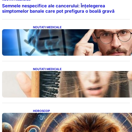
Semnele nespecifice ale cancerului: Înțelegerea
simptomelor banale care pot prefigura o boală gravă
NOUTATI MEDICALE
Inteligența dincolo de note: Semnele unui IQ
ridicat care nu țin de școală
NOUTATI MEDICALE
Semnele unei deficiențe de proteine:
Impactul asupra sănătății tale
HOROSCOP
Portalul Leului 8/8: Oportunități de
Abundență pentru Cinci Zodii în 2026