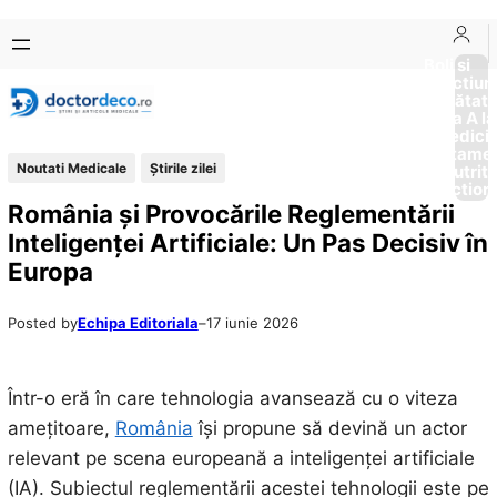
Sari
Skip
la
to
Boli si
Afectiun
conținut
content
Sănătat
de la A la
Medici
Tratame
Noutati Medicale
Știrile zilei
Nutriti
Diction
România și Provocările Reglementării
Inteligenței Artificiale: Un Pas Decisiv în
Europa
Posted by
Echipa Editoriala
–
17 iunie 2026
Într-o eră în care tehnologia avansează cu o viteza
amețitoare,
România
își propune să devină un actor
relevant pe scena europeană a inteligenței artificiale
(IA). Subiectul reglementării acestei tehnologii este pe