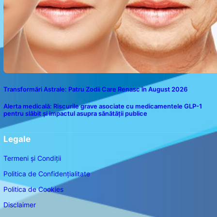
Transformări Astrale: Patru Zodii Care Renasc în August 2026
Alerta medicală: Riscurile grave asociate cu medicamentele GLP-1
pentru slăbit și impactul asupra sănătății publice
Legale
Termeni și Condiții
Politica de Confidențialitate
Politica de Cookies
Disclaimer