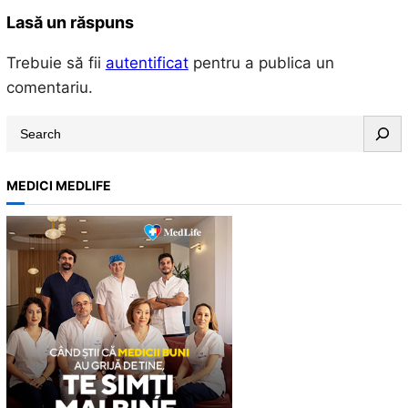
Lasă un răspuns
Trebuie să fii
autentificat
pentru a publica un
comentariu.
S
e
a
MEDICI MEDLIFE
r
c
h