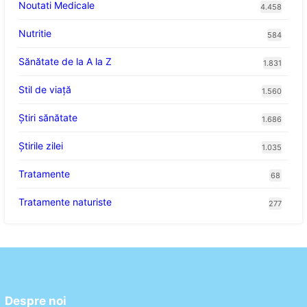
Noutati Medicale
4.458
Nutritie
584
Sănătate de la A la Z
1.831
Stil de viaţă
1.560
Ştiri sănătate
1.686
Știrile zilei
1.035
Tratamente
68
Tratamente naturiste
277
Despre noi