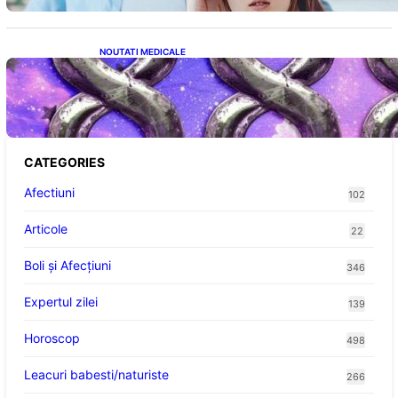
NOUTATI MEDICALE
Energia Banilor și a Norocului: Ce să Eviți pe
8 August pentru a Nu Bloca Fluxul
Prosperității
CATEGORIES
Afectiuni
102
Articole
22
Boli și Afecțiuni
346
Expertul zilei
139
Horoscop
498
Leacuri babesti/naturiste
266