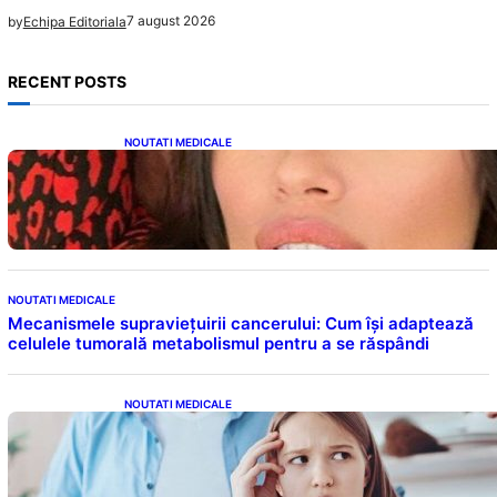
7 august 2026
by
Echipa Editoriala
RECENT POSTS
NOUTATI MEDICALE
Alina Pușcău și Lupta cu Metastaza: O
Poveste de Curaj și Inspirație
NOUTATI MEDICALE
Mecanismele supraviețuirii cancerului: Cum își adaptează
celulele tumorală metabolismul pentru a se răspândi
NOUTATI MEDICALE
Impactul Cuvintelor: Cele 7 Fraze Pe Care
Părinții Ar Trebui Să Le Evite Cu Primul
Născut