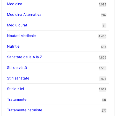
Medicina
1.088
Medicina Alternativa
267
Mediu curat
11
Noutati Medicale
4.435
Nutritie
584
Sănătate de la A la Z
1.826
Stil de viaţă
1.555
Ştiri sănătate
1.678
Știrile zilei
1.032
Tratamente
68
Tratamente naturiste
277