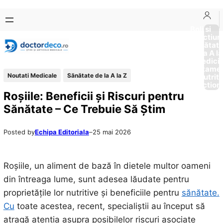
Sari
Skip
la
to
Boli si
Afectiun
conținut
content
Sănătat
de la A la
Medici
Tratame
Noutati Medicale
Sănătate de la A la Z
Nutriti
Diction
Roșiile: Beneficii și Riscuri pentru
Sănătate – Ce Trebuie Să Știm
Posted by
Echipa Editoriala
–
25 mai 2026
Roșiile, un aliment de bază în dietele multor oameni
din întreaga lume, sunt adesea lăudate pentru
proprietățile lor nutritive și beneficiile pentru
sănătate.
Cu
toate acestea, recent, specialiștii au început să
atragă atenția asupra posibilelor riscuri asociate