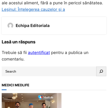
ale acestui aliment, fără a pune în pericol sănătatea.
Leșinul: Înțelegerea cauzelor și a
Echipa Editoriala
Lasă un răspuns
Trebuie să fii
autentificat
pentru a publica un
comentariu.
S
e
a
MEDICI MEDLIFE
r
c
h