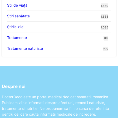
Stil de viaţă
1.559
Ştiri sănătate
1.685
Știrile zilei
1.035
Tratamente
68
Tratamente naturiste
277
Despre noi
DoctorDeco este un portal medical dedicat sanatatii romanilor.
Publicam zilnic informatii despre afectiuni, remedii naturiste,
tratamente si nutritie. Ne propunem sa fim o sursa de referinta
pentru cei care cauta informatii medicale de incredere.