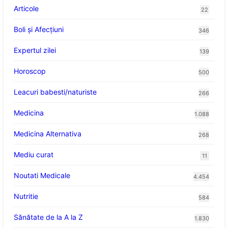
Articole
22
Boli și Afecțiuni
346
Expertul zilei
139
Horoscop
500
Leacuri babesti/naturiste
266
Medicina
1.088
Medicina Alternativa
268
Mediu curat
11
Noutati Medicale
4.454
Nutritie
584
Sănătate de la A la Z
1.830