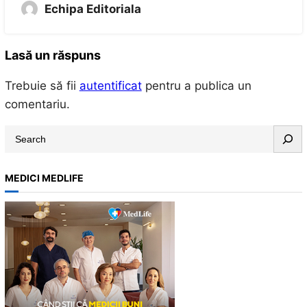
Echipa Editoriala
Lasă un răspuns
Trebuie să fii
autentificat
pentru a publica un
comentariu.
S
e
a
MEDICI MEDLIFE
r
c
h