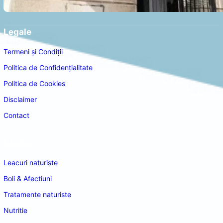
Legale
Termeni și Condiții
Politica de Confidențialitate
Politica de Cookies
Disclaimer
Contact
Navigare
Leacuri naturiste
Boli & Afectiuni
Tratamente naturiste
Nutritie