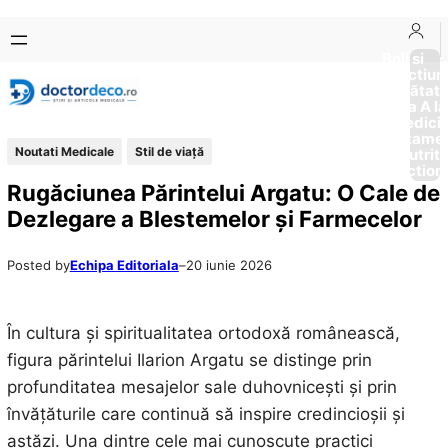
Sari
Skip
la
to
Boli si
Afectiun
conținut
content
Sănătat
de la A la
Medici
Tratame
Noutati Medicale
Stil de viaţă
Nutriti
Diction
Rugăciunea Părintelui Argatu: O Cale de
Dezlegare a Blestemelor și Farmecelor
Posted by
Echipa Editoriala
–
20 iunie 2026
În cultura și spiritualitatea ortodoxă românească,
figura părintelui Ilarion Argatu se distinge prin
profunditatea mesajelor sale duhovnicești și prin
învățăturile care continuă să inspire credincioșii și
astăzi. Una dintre cele mai cunoscute practici