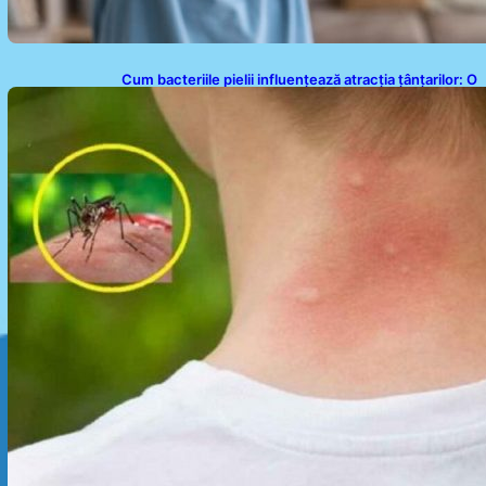
Cum bacteriile pielii influențează atracția țânțarilor: O
nouă viziune asupra alegerii victimelor