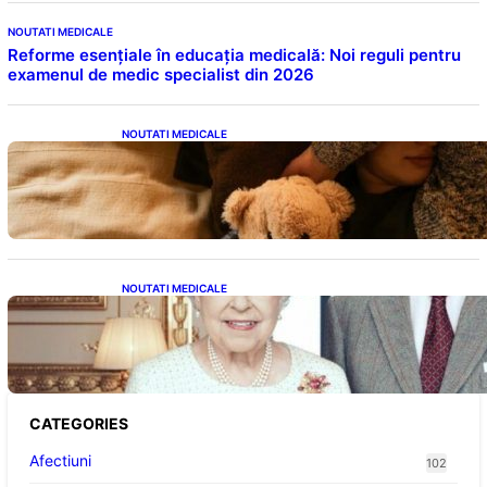
NOUTATI MEDICALE
Reforme esențiale în educația medicală: Noi reguli pentru
examenul de medic specialist din 2026
NOUTATI MEDICALE
Somnul Sănătos: Câte Ore Trebuie Să Dormi
în Funcție de Vârstă și Impactul Asupra
Sănătății
NOUTATI MEDICALE
Longevitatea în Rândul Celebrităților: Lecții
din Viața Prințului Philip și a Altora care Au
Fost Pe Punctul de a Împlini 100 de Ani
CATEGORIES
Afectiuni
102