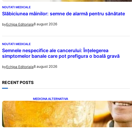
NOUTATI MEDICALE
Slăbiciunea mâinilor: semne de alarmă pentru sănătate
8 august 2026
by
Echipa Editoriala
NOUTATI MEDICALE
Semnele nespecifice ale cancerului: Înțelegerea
simptomelor banale care pot prefigura o boală gravă
8 august 2026
by
Echipa Editoriala
RECENT POSTS
MEDICINA ALTERNATIVA
Cele cinci băuturi esențiale pentru
menținerea glicemiei sub control pe timpul
nopții: Ghidul specialistului