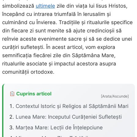
simbolizează
ultimele
zile din viața lui Iisus Hristos,
începând cu intrarea triumfală în Ierusalim și
culminând cu Învierea. Tradițiile și ritualurile specifice
din fiecare zi sunt menite să ajute credincioșii să
reînvie aceste evenimente sacre și să se dedice unei
curățiri sufletești. În acest articol, vom explora
semnificația fiecărei zile din Săptămâna Mare,
ritualurile asociate și impactul acestora asupra
comunității ortodoxe.
Cuprins articol
[Arata/Ascunde]
Contextul Istoric și Religios al Săptămânii Mari
Lunea Mare: Inceputul Curățeniei Sufletești
Marțea Mare: Lecții de Înțelepciune