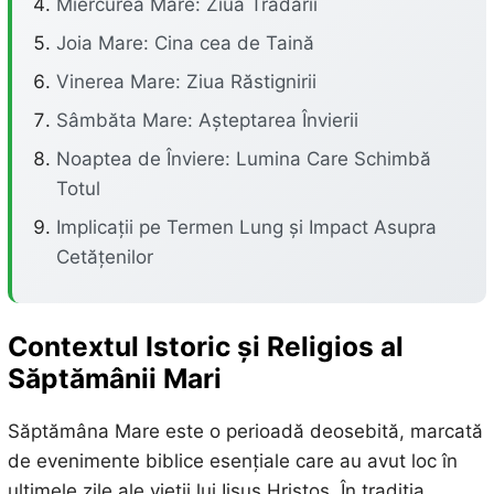
Miercurea Mare: Ziua Trădării
Joia Mare: Cina cea de Taină
Vinerea Mare: Ziua Răstignirii
Sâmbăta Mare: Așteptarea Învierii
Noaptea de Înviere: Lumina Care Schimbă
Totul
Implicații pe Termen Lung și Impact Asupra
Cetățenilor
Contextul Istoric și Religios al
Săptămânii Mari
Săptămâna Mare este o perioadă deosebită, marcată
de evenimente biblice esențiale care au avut loc în
ultimele zile ale vieții lui Iisus Hristos. În tradiția