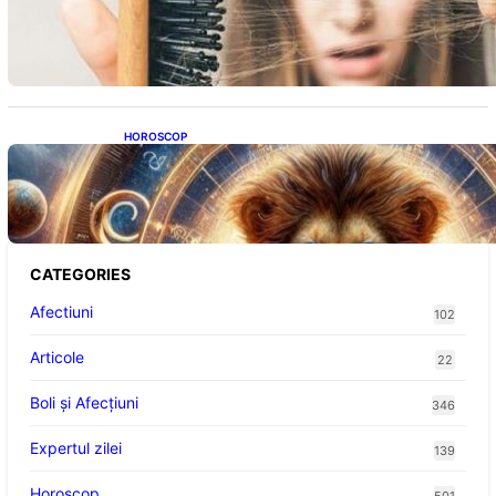
Semnele unei deficiențe de proteine:
Impactul asupra sănătății tale
HOROSCOP
Portalul Leului 8/8: Oportunități de
Abundență pentru Cinci Zodii în 2026
CATEGORIES
Afectiuni
102
Articole
22
Boli și Afecțiuni
346
Expertul zilei
139
Horoscop