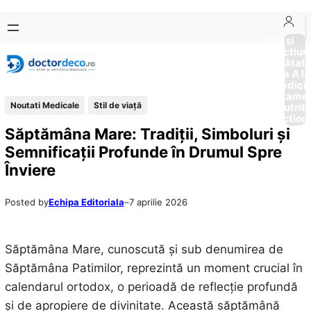
Sari
Skip
la
to
Boli si
Afectiun
conținut
content
Sănătat
de la A la
Medici
Tratame
Noutati Medicale
Stil de viaţă
Nutriti
Diction
Săptămâna Mare: Tradiții, Simboluri și
Semnificații Profunde în Drumul Spre
Înviere
Posted by
Echipa Editoriala
–
7 aprilie 2026
Săptămâna Mare, cunoscută și sub denumirea de
Săptămâna Patimilor, reprezintă un moment crucial în
calendarul ortodox, o perioadă de reflecție profundă
și de apropiere de divinitate. Această săptămână