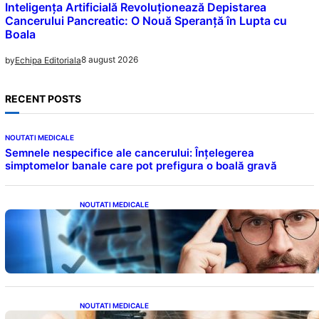
Inteligența Artificială Revoluționează Depistarea
Cancerului Pancreatic: O Nouă Speranță în Lupta cu
Boala
8 august 2026
by
Echipa Editoriala
RECENT POSTS
NOUTATI MEDICALE
Semnele nespecifice ale cancerului: Înțelegerea
simptomelor banale care pot prefigura o boală gravă
NOUTATI MEDICALE
Inteligența dincolo de note: Semnele unui IQ
ridicat care nu țin de școală
NOUTATI MEDICALE