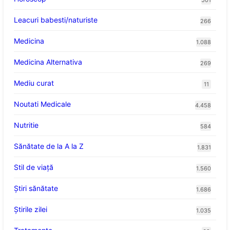
501
Leacuri babesti/naturiste
266
Medicina
1.088
Medicina Alternativa
269
Mediu curat
11
Noutati Medicale
4.458
Nutritie
584
Sănătate de la A la Z
1.831
Stil de viaţă
1.560
Ştiri sănătate
1.686
Știrile zilei
1.035