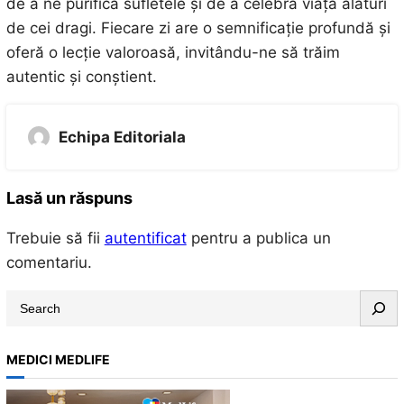
de a ne purifica sufletele și de a celebra viața alături
de cei dragi. Fiecare zi are o semnificație profundă și
oferă o lecție valoroasă, invitându-ne să trăim
autentic și conștient.
Echipa Editoriala
Lasă un răspuns
Trebuie să fii
autentificat
pentru a publica un
comentariu.
S
e
a
MEDICI MEDLIFE
r
c