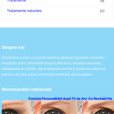
Tratamente
68
Tratamente naturiste
277
Despre noi
DoctorDeco este un portal medical dedicat sanatatii romanilor.
Publicam zilnic informatii despre afectiuni, remedii naturiste,
tratamente si nutritie. Ne propunem sa fim o sursa de referinta
pentru cei care cauta informatii medicale de incredere.
Recomandari editoriale
Evoluția Personalității după 70 de Ani: Ce Revelații Ne
Oferă Studiile Psihologice