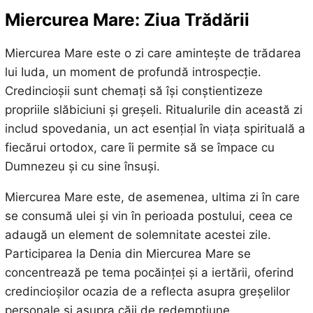
Miercurea Mare: Ziua Trădării
Miercurea Mare este o zi care amintește de trădarea
lui Iuda, un moment de profundă introspecție.
Credincioșii sunt chemați să își conștientizeze
propriile slăbiciuni și greșeli. Ritualurile din această zi
includ spovedania, un act esențial în viața spirituală a
fiecărui ortodox, care îi permite să se împace cu
Dumnezeu și cu sine însuși.
Miercurea Mare este, de asemenea, ultima zi în care
se consumă ulei și vin în perioada postului, ceea ce
adaugă un element de solemnitate acestei zile.
Participarea la Denia din Miercurea Mare se
concentrează pe tema pocăinței și a iertării, oferind
credincioșilor ocazia de a reflecta asupra greșelilor
personale și asupra căii de redempțiune.