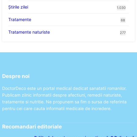
Știrile zilei
1.030
Tratamente
68
Tratamente naturiste
277
Despre noi
DoctorDeco este un portal medical dedicat sanatatii romanilor.
Publicam zilnic informatii despre afectiuni, remedii naturiste,
tratamente si nutritie. Ne propunem sa fim o sursa de referinta
pentru cei care cauta informatii medicale de incredere.
Recomandari editoriale