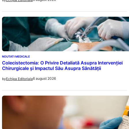
NOUTATI MEDICALE
Colecistectomia: O Privire Detaliată Asupra Intervenției
Chirurgicale și Impactul Său Asupra Sănătății
6 august 2026
by
Echipa Editoriala