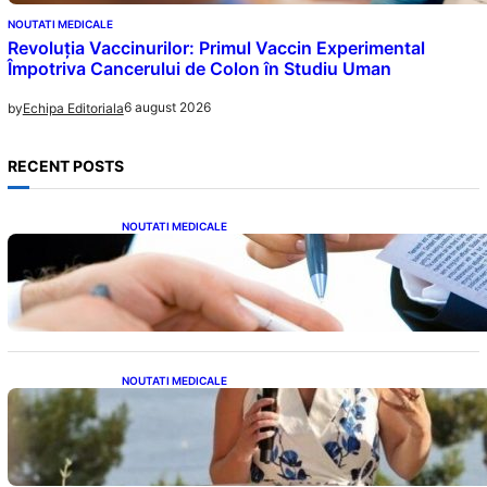
NOUTATI MEDICALE
Revoluția Vaccinurilor: Primul Vaccin Experimental
Împotriva Cancerului de Colon în Studiu Uman
6 august 2026
by
Echipa Editoriala
RECENT POSTS
NOUTATI MEDICALE
Acordul României cu Banca Mondială: O
Analiză Detaliată a Împrumutului și
Condițiilor Impuse
NOUTATI MEDICALE
Nașterea prințesei Eugenie la Lisabona: O
alegere plină de semnificație pentru familia
regală britanică