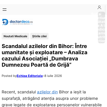
Sari
Skip
la
to
Boli si
Afectiun
conținut
content
Sănătat
de la A la
Medici
Tratame
Noutati Medicale
Știrile zilei
Nutriti
Diction
Scandalul azilelor din Bihor: Între
umanitate și exploatare – Analiza
cazului Asociației „Dumbrava
Dumnezeu Poartă de Grijă”
Posted by
Echipa Editoriala
–
8 iulie 2026
Recent, scandalul
azilelor din
Bihor a ieșit la
suprafață, atrăgând atenția asupra unor probleme
grave legate de exploatarea persoanelor vulnerabile