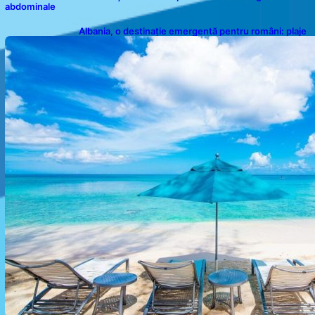
abdominale
Albania, o destinație emergentă pentru români: plaje
spectaculoase, ape turcoaz și prețuri accesibile