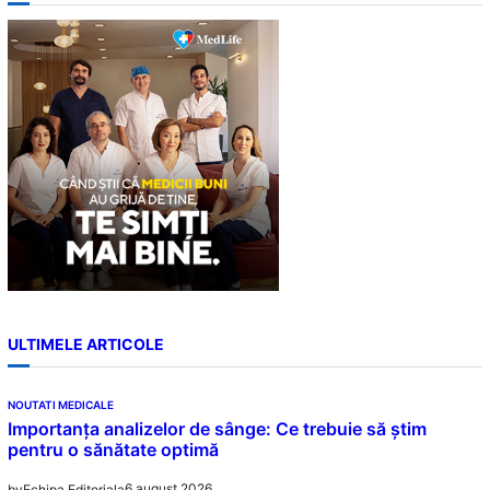
r
c
h
ULTIMELE ARTICOLE
NOUTATI MEDICALE
Importanța analizelor de sânge: Ce trebuie să știm
pentru o sănătate optimă
6 august 2026
by
Echipa Editoriala