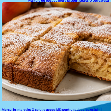
Prăjitură de post cu mere și scorțișoară: O Delicatesă
Dulce pentru Postul Adormirii Maicii Domnului
Mersul în intervale: O soluție accesibilă pentru reducerea grăsimii