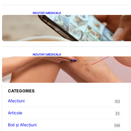
NOUTATI MEDICALE
Revoluția Bateriilor pentru Telefoane:
Avantaje, Provocări și Viitorul Tehnologiei
Energetice
NOUTATI MEDICALE
Varicele și Umflarea Picioarelor pe Caniculă:
Înțelegerea Simptomelor și Măsurilor de
Prevenție
CATEGORIES
Afectiuni
102
Articole
22
Boli și Afecțiuni
346