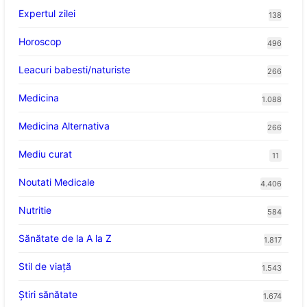
Expertul zilei
138
Horoscop
496
Leacuri babesti/naturiste
266
Medicina
1.088
Medicina Alternativa
266
Mediu curat
11
Noutati Medicale
4.406
Nutritie
584
Sănătate de la A la Z
1.817
Stil de viaţă
1.543
Ştiri sănătate
1.674