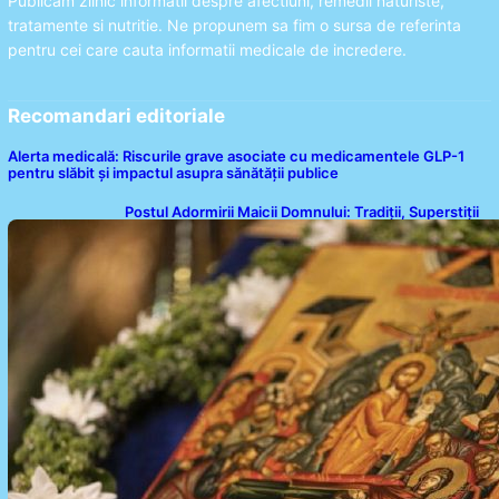
Publicam zilnic informatii despre afectiuni, remedii naturiste,
tratamente si nutritie. Ne propunem sa fim o sursa de referinta
pentru cei care cauta informatii medicale de incredere.
Recomandari editoriale
Alerta medicală: Riscurile grave asociate cu medicamentele GLP-1
pentru slăbit și impactul asupra sănătății publice
Postul Adormirii Maicii Domnului: Tradiții, Superstiții
și Implicații Spiritualitate în 2026