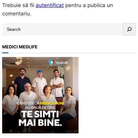
Trebuie să fii
autentificat
pentru a publica un
comentariu.
S
e
a
MEDICI MEDLIFE
r
c
h