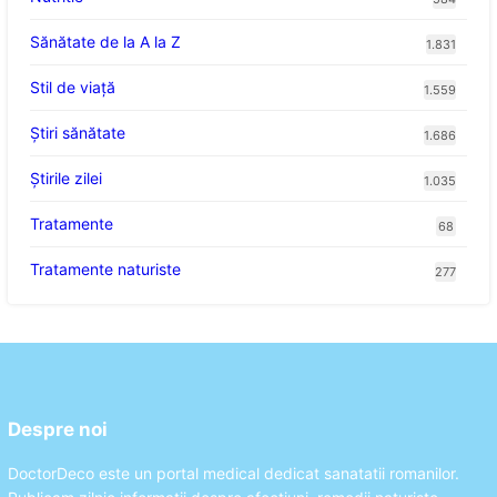
Sănătate de la A la Z
1.831
Stil de viaţă
1.559
Ştiri sănătate
1.686
Știrile zilei
1.035
Tratamente
68
Tratamente naturiste
277
Despre noi
DoctorDeco este un portal medical dedicat sanatatii romanilor.