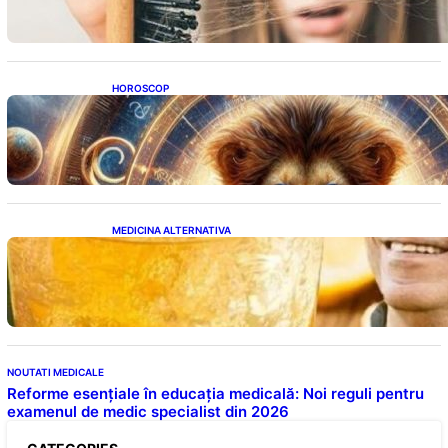
HOROSCOP
Portalul Leului 8/8: Oportunități de
Abundență pentru Cinci Zodii în 2026
MEDICINA ALTERNATIVA
Cele cinci băuturi esențiale pentru
menținerea glicemiei sub control pe timpul
nopții: Ghidul specialistului
NOUTATI MEDICALE
Reforme esențiale în educația medicală: Noi reguli pentru
examenul de medic specialist din 2026