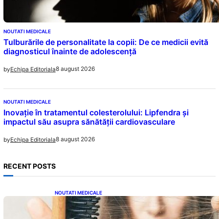
NOUTATI MEDICALE
Tulburările de personalitate la copii: De ce medicii evită
diagnosticul înainte de adolescență
8 august 2026
by
Echipa Editoriala
NOUTATI MEDICALE
Inovație în tratamentul colesterolului: Lipfendra și
impactul său asupra sănătății cardiovasculare
8 august 2026
by
Echipa Editoriala
RECENT POSTS
NOUTATI MEDICALE
Semnele unei deficiențe de proteine:
Impactul asupra sănătății tale