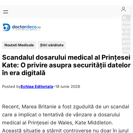
Sari
Skip
la
to
Boli si
Afectiun
conținut
content
Sănătat
de la A la
Medici
Tratame
Noutati Medicale
Ştiri sănătate
Nutriti
Diction
Scandalul dosarului medical al Prințesei
Kate: O privire asupra securității datelor
în era digitală
Posted by
Echipa Editoriala
–
18 iunie 2026
Recent, Marea Britanie a fost zguduită de un scandal
care a implicat o tentativă de vânzare a dosarului
medical al Prințesei de Wales, Kate Middleton.
Această situație a stârnit controverse nu doar în jurul