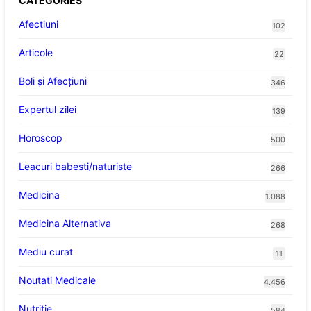
CATEGORIES
Afectiuni
102
Articole
22
Boli și Afecțiuni
346
Expertul zilei
139
Horoscop
500
Leacuri babesti/naturiste
266
Medicina
1.088
Medicina Alternativa
268
Mediu curat
11
Noutati Medicale
4.456
Nutritie
584